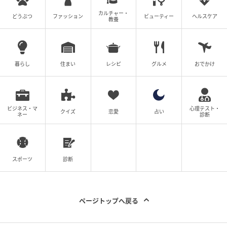
カルチャー・
どうぶつ
ファッション
ビューティー
ヘルスケア
教養
暮らし
住まい
レシピ
グルメ
おでかけ
ビジネス・マ
心理テスト・
オレンジページnet
クイズ
恋愛
占い
ネー
診断
しし唐のほろ苦さが味のひきしめ役。
材料（4人分）
スポーツ
診断
しし唐辛子（へたを取る）……16本
ページトップへ戻る
ウインナソーセージ（斜め半分に切る）……4本
〈仕上げ〉