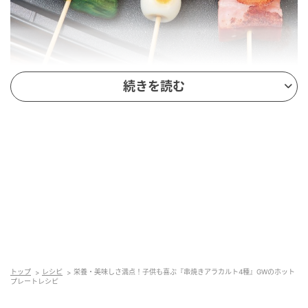
オレンジページnet
続きを読む
共通の作り方
2種類の具を交互に竹串に刺す。しし唐は2本ずつ刺
す。ホットプレートを中火で熱し、串を並べ入れる。
ときどき返しながら、かるく焼き色がつくまで焼き、
仕上げの材料適宜をふる。
トップ
レシピ
栄養・美味しさ満点！子供も喜ぶ『串焼きアラカルト4種』GWのホット
プレートレシピ