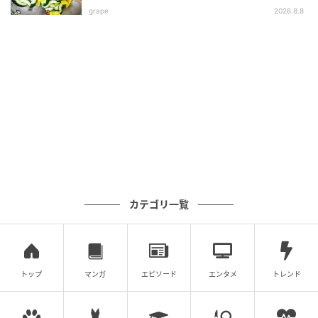
grape
2026.8.8
生しいたけ（軸を切り、４等分に切る）……2個
ちくわ（長さを4等分に切る）……2本
ベビーチーズ（横に4等分に切り、1切れずつちくわの
穴に詰める）……2個（約30ɡ）
〈仕上げ〉
しょうゆ
カテゴリ一覧
トップ
マンガ
エピソード
エンタメ
トレンド