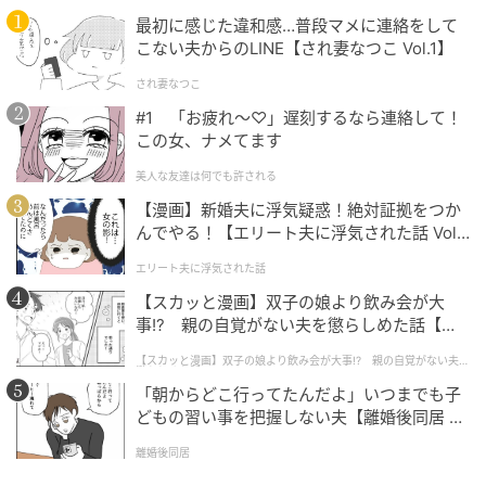
最初に感じた違和感…普段マメに連絡をして
こない夫からのLINE【され妻なつこ Vol.1】
オレンジページnet
され妻なつこ
#1 「お疲れ〜♡」遅刻するなら連絡して！
コロッとした形は食べやすく子どもウケも抜群！
この女、ナメてます
材料
美人な友達は何でも許される
【漫画】新婚夫に浮気疑惑！絶対証拠をつか
（4本分）
んでやる！【エリート夫に浮気された話 Vol.
1】
エリート夫に浮気された話
プチトマト（へたを取る）……8個
【スカッと漫画】双子の娘より飲み会が大
事!? 親の自覚がない夫を懲らしめた話【第1
うずらの卵の水煮……8個
話】
【スカッと漫画】双子の娘より飲み会が大事!? 親の自覚がない夫を
懲らしめた話
〈仕上げ〉
「朝からどこ行ってたんだよ」いつまでも子
どもの習い事を把握しない夫【離婚後同居 Vo
塩またはマヨネーズ
l.1】
離婚後同居