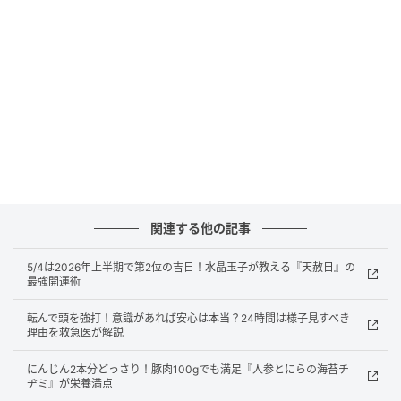
関連する他の記事
オレンジページnet
5/4は2026年上半期で第2位の吉日！水晶玉子が教える『天赦日』の
とろけたチーズと、ベーコンのうまみがサイコー！
最強開運術
材料（4本分）
転んで頭を強打！意識があれば安心は本当？24時間は様子見すべき
理由を救急医が解説
ベーコン（かたまり・厚さ1㎝、2×3㎝に切る）……80ɡ
にんじん2本分どっさり！豚肉100gでも満足『人参とにらの海苔チ
ヂミ』が栄養満点