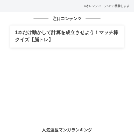
スモークチーズ……8個（約80ɡ）
※オレンジページnetに移動します
〈仕上げ〉
注目コンテンツ
粗びき黒こしょう
1本だけ動かして計算を成立させよう！マッチ棒
クイズ【脳トレ】
人気連載マンガランキング