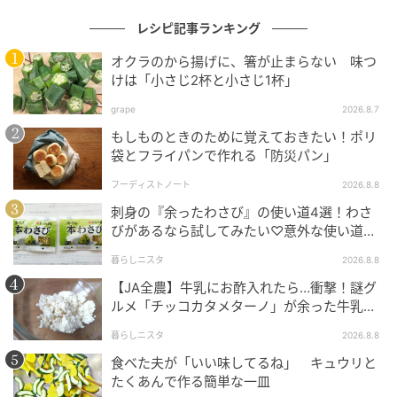
レシピ記事ランキング
オクラのから揚げに、箸が止まらない 味つ
けは「小さじ2杯と小さじ1杯」
grape
2026.8.7
もしものときのために覚えておきたい！ポリ
袋とフライパンで作れる「防災パン」
フーディストノート
2026.8.8
刺身の『余ったわさび』の使い道4選！わさ
びがあるなら試してみたい♡意外な使い道を
検証
暮らしニスタ
2026.8.8
オレンジページnet
【JA全農】牛乳にお酢入れたら…衝撃！謎グ
ルメ「チッコカタメターノ」が余った牛乳の
しいたけのうまみが凝縮！ ちくわがぷくっとふくれま
救世主でした。
す♪
暮らしニスタ
2026.8.8
食べた夫が「いい味してるね」 キュウリと
材料（4人分）
たくあんで作る簡単な一皿