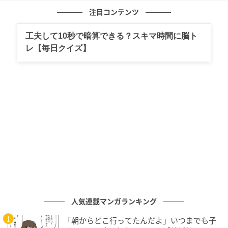
注目コンテンツ
元記事で読む
工夫して10秒で暗算できる？スキマ時間に脳ト
次の記事
レ【毎日クイズ】
迷わないで！「15÷3+7×2」5秒で解ける？
の記事をもっとみる
人気連載マンガランキング
「朝からどこ行ってたんだよ」いつまでも子