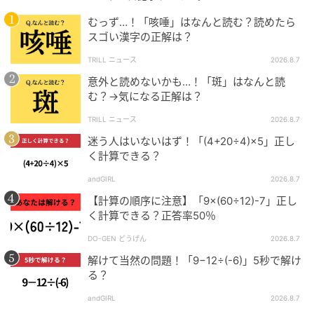
むっず…！「咳唾」はなんと読む？読めたら
スゴい漢字の正解は？
TRILL ニュース
2026.8.7
意外と読めないかも…！「斑」はなんと読
む？→気になる正解は？
TRILL ニュース
2026.8.7
迷う人はいないはず！「(4+20÷4)×5」正し
く計算できる？
andGIRL
2026.8.7
【計算の順序に注意】「9×(60÷12)-7」正し
く計算できる？正答率50％
DO-GEN どうげん
2026.8.7
解けて当然の問題！「9−12÷(-6)」5秒で解け
る？
andGIRL
2026.8.7