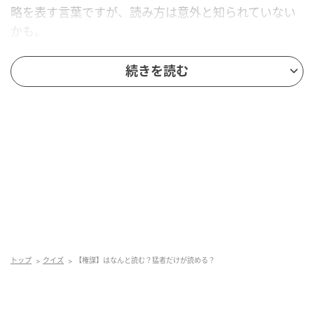
略を表す言葉ですが、読み方は意外と知られていない
かも。
正解を知りたい人は、もう少しスクロールしてみて！
続きを読む
トップ
クイズ
【権謀】はなんと読む？猛者だけが読める？
andGIRL