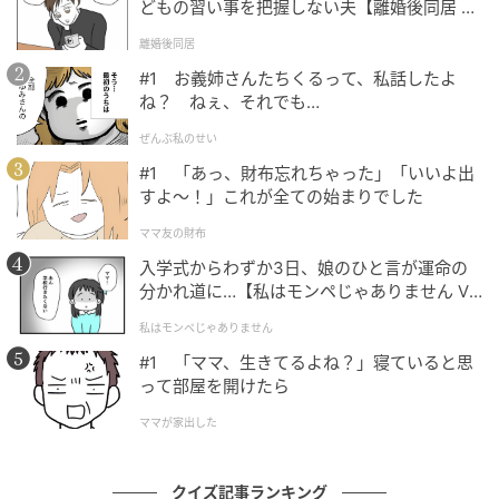
どもの習い事を把握しない夫【離婚後同居 Vo
l.1】
離婚後同居
#1 お義姉さんたちくるって、私話したよ
ね？ ねぇ、それでも…
ぜんぶ私のせい
#1 「あっ、財布忘れちゃった」「いいよ出
すよ〜！」これが全ての始まりでした
ママ友の財布
入学式からわずか3日、娘のひと言が運命の
分かれ道に…【私はモンペじゃありません Vo
l.1】
私はモンペじゃありません
#1 「ママ、生きてるよね？」寝ていると思
って部屋を開けたら
ママが家出した
クイズ記事ランキング