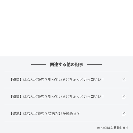
正解は「けんぼう」でした！
「権謀」は「けんぼう」と読み、策略や計略を使って
物事を進めることを意味する言葉です。政治やビジネ
スの場面でよく使われます。実はこの言葉、「権謀術
数」という四字熟語にもなっていて、こちらはさらに
巧みな策略を意味します。古代中国の政治家や軍師た
関連する他の記事
ちが知恵と計略を駆使していた時代から受け継がれて
きた言葉で、歴史ロマンを感じますね。ドラマや歴史
【鍾情】はなんと読む？知っているとちょっとカッコいい！
小説でも登場することがあるので、見かけたときにピ
ンとくると、ちょっと通な気分になれる一語です。
【鍾情】はなんと読む？知っているとちょっとカッコいい！
みなさんはわかりましたか？家族や友だちにも、「知
【僻地】はなんと読む？猛者だけが読める？
ってる？」と聞いて自慢してみて！
※andGIRLに移動します
文／andGIRLweb編集部
出典元／コトバンク