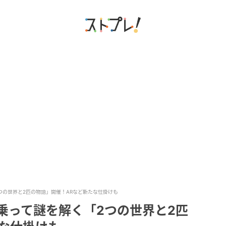
「2つの世界と2匹の物語」開催！ARなど新たな仕掛けも
oに乗って謎を解く「2つの世界と2匹