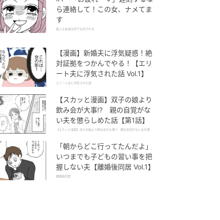
ら連絡して！この女、ナメてま
す
美人な友達は何でも許される
【漫画】新婚夫に浮気疑惑！絶
対証拠をつかんでやる！【エリ
ート夫に浮気された話 Vol.1】
エリート夫に浮気された話
【スカッと漫画】双子の娘より
飲み会が大事!? 親の自覚がな
い夫を懲らしめた話【第1話】
【スカッと漫画】双子の娘より飲み会が大事!? 親の自覚がない夫を懲ら
しめた話
「朝からどこ行ってたんだよ」
いつまでも子どもの習い事を把
握しない夫【離婚後同居 Vol.1】
離婚後同居