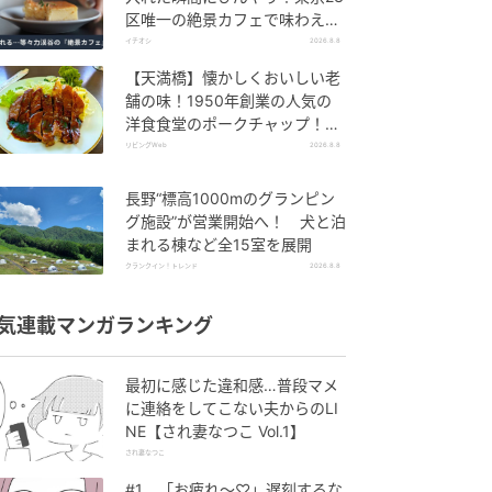
区唯一の絶景カフェで味わえる
本格コーヒー
イチオシ
2026.8.8
【天満橋】懐かしくおいしい老
舗の味！1950年創業の人気の
洋食食堂のポークチャップ！
「グリル ABC」
リビングWeb
2026.8.8
長野“標高1000mのグランピン
グ施設”が営業開始へ！ 犬と泊
まれる棟など全15室を展開
クランクイン！トレンド
2026.8.8
気連載マンガランキング
最初に感じた違和感…普段マメ
に連絡をしてこない夫からのLI
NE【され妻なつこ Vol.1】
され妻なつこ
#1 「お疲れ〜♡」遅刻するな