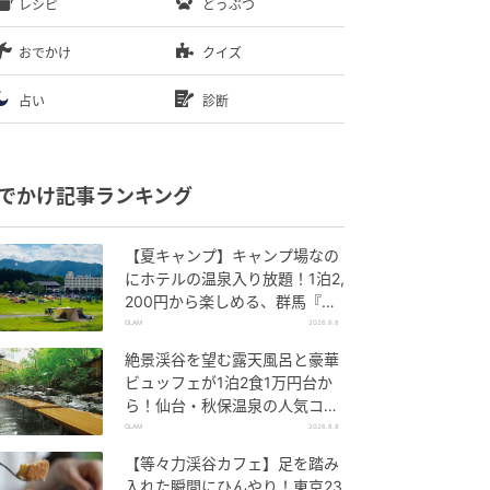
レシピ
どうぶつ
おでかけ
クイズ
占い
診断
でかけ記事ランキング
【夏キャンプ】キャンプ場なの
にホテルの温泉入り放題！1泊2,
200円から楽しめる、群馬『サ
ンバードキャンプガーデン』
GLAM
2026.8.8
絶景渓谷を望む露天風呂と豪華
ビュッフェが1泊2食1万円台か
ら！仙台・秋保温泉の人気コス
パ宿『秋保グランドホテル』
GLAM
2026.8.8
【等々力渓谷カフェ】足を踏み
入れた瞬間にひんやり！東京23