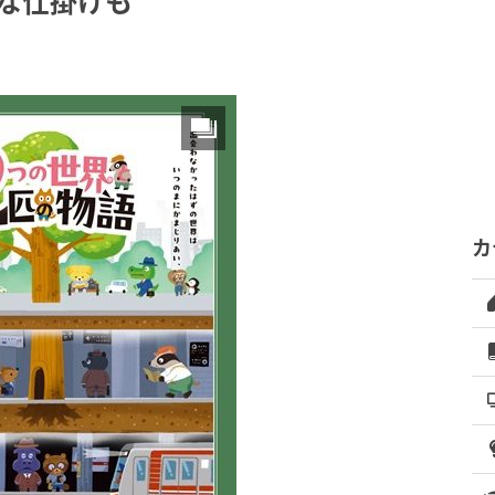
な仕掛けも
カ