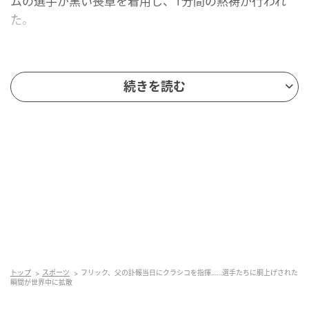
ムの選手が黒い喪章を着用し、1分間の黙祷が行われ
た。
前半18分で2-0——62,000人の前で連覇確定
続きを読む
バルセロナはキックオフ9分、マーカス・ラッシュフォ
ードが直接FKをゴール左上隅へ叩き込み先制。さらに
18分、ダニ・オルモのバックヒールを受けたフェラ
ン・トーレスがゴールを決め、満員の62,000人が詰め
かけたカンプ・ノウを沸かせた。試合は2-0のまま終了
し、バルセロナはフリック体制2年連続となる、クラブ
史上29度目のラ・リーガ制覇を達成した。交代出場し
たフレンキー・デ・ヨングは現地メディア
『Movistar』の取材に「マドリードに勝ってホームで
トップ
スポーツ
フリック、父の訃報当日にクラシコを指揮……選手たちに胴上げされた
タイトルを取れたことが、この優勝をより特別なもの
瞬間が世界中に拡散
にしている」と語っている。