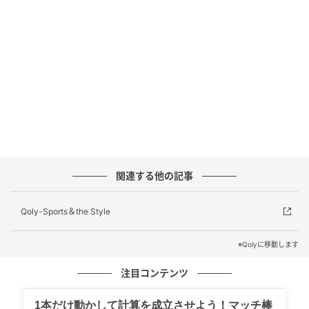
元記事で読む
次の記事
消火器でスタッフを直撃したオーバメヤンを
追放……マルセイユが証明した『アルテタは
正しかった』
の記事をもっとみる
関連する他の記事
Qoly-Sports＆the Style
※Qolyに移動します
注目コンテンツ
1本だけ動かして計算を成立させよう！マッチ棒