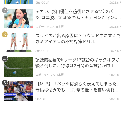
She GOLF
2026.8.7
デカい…影山優佳を彷彿とさせる“パツパ
ツ”ユニ姿、tripleSキム・チェヨンがマンC対
Kリーグ選抜に登場
スポーツソウル日本版
2026.8.7
スライスが出る原因は？ラウンド中にすぐで
きるアイアンの不調対策ドリル
She GOLF
2026.8.6
記録的猛暑でKリーグ13試合のキックオフが
後ろ倒しに、野球は2日間の全試合が中止
スポーツソウル日本版
2026.8.6
【MLB】「ベッツは恐らく衰えてしまった」
守備は優秀でも……打撃の低下を補い切れ
ず 地元メディアが議論「未来の遊撃手を探
SPREAD
2026.8.6
し始めるべき」