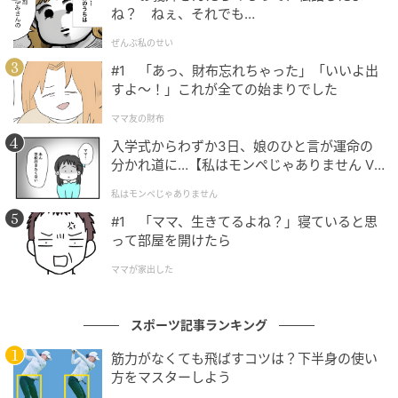
ね？ ねぇ、それでも…
ぜんぶ私のせい
#1 「あっ、財布忘れちゃった」「いいよ出
すよ〜！」これが全ての始まりでした
ママ友の財布
入学式からわずか3日、娘のひと言が運命の
分かれ道に…【私はモンペじゃありません Vo
l.1】
私はモンペじゃありません
#1 「ママ、生きてるよね？」寝ていると思
って部屋を開けたら
ママが家出した
スポーツ記事ランキング
筋力がなくても飛ばすコツは？下半身の使い
方をマスターしよう