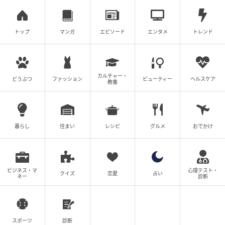
トップ
マンガ
エピソード
エンタメ
トレンド
カルチャー・
どうぶつ
ファッション
ビューティー
ヘルスケア
教養
（左）株式会社ルミネ 代表取締役社長 表 輝幸氏 （右）「tokyo sense」クリ
エイティブパートナー アンドレアス・ムルクディス氏
暮らし
住まい
レシピ
グルメ
おでかけ
「tokyo sense」プロジェクトでは、クリエイティブデ
ィレクターを務める、世界的なバイヤー兼リテーラ
ー、アンドレアス・ムルクディス氏をはじめ、グロー
ビジネス・マ
心理テスト・
バルなパートナーと連携。多角的な視点から、日本の
クイズ
恋愛
占い
ネー
診断
価値を世界に発信していく。
ファッションの都・パリでのPOP-UPを起点に、国境を
スポーツ
診断