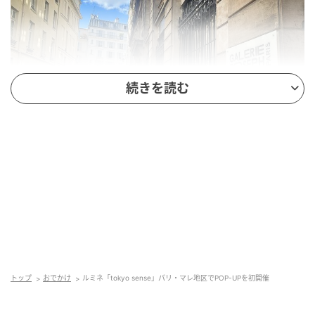
続きを読む
パリ マレ地区
「日本のルミネから、世界のLUMINEへ」を掲げるル
ミネ。パリ・ファッションウィークの開催にあわせて
行われる本イベントは、流行に左右されないタイムレ
スな価値と、時代に合わせて進化し続ける柔軟性を併
トップ
おでかけ
ルミネ「tokyo sense」パリ・マレ地区でPOP-UPを初開催
せ持つ、日本のものづくりの奥深さや強さを世界に届
ける試みだ。