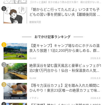
【スカッと漫画】双子の娘より飲み会が大事!? 親の自覚がない夫を
食器やインテリア雑貨を手がける「マルヒロ」など、
懲らしめた話
約30の日本ブランドが集結。
「朝からどこ行ってたんだよ」いつまでも子
どもの習い事を把握しない夫【離婚後同居 Vo
l.1】
離婚後同居
おでかけ記事ランキング
【夏キャンプ】キャンプ場なのにホテルの温
泉入り放題！1泊2,200円から楽しめる、群馬
『サンバードキャンプガーデン』
GLAM
2026.8.8
絶景渓谷を望む露天風呂と豪華ビュッフェが1
泊2食1万円台から！仙台・秋保温泉の人気コ
スパ宿『秋保グランドホテル』
GLAM
2026.8.8
【等々力渓谷カフェ】足を踏み入れた瞬間に
ひんやり！東京23区唯一の絶景カフェで味わ
える本格コーヒー
イチオシ
2026.8.8