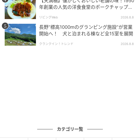
【天満橋】懐かしくおいしい老舗の味！1950
年創業の人気の洋食食堂のポークチャップ！
「グリル ABC」
リビングWeb
2026.8.8
マルヒロ
長野“標高1000mのグランピング施設”が営業
ファッションにとどまらず、クラフトやビューティ
開始へ！ 犬と泊まれる棟など全15室を展開
ー、ジュエリー、アートブックなど多彩なカテゴリー
クランクイン！トレンド
2026.8.8
を横断し、日本ならではの美意識と価値観を体感でき
る空間が広がる。
カテゴリ一覧