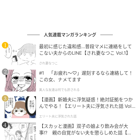
ATON
人気連載マンガランキング
最初に感じた違和感…普段マメに連絡をして
こない夫からのLINE【され妻なつこ Vol.1】
され妻なつこ
#1 「お疲れ〜♡」遅刻するなら連絡して！
この女、ナメてます
美人な友達は何でも許される
【漫画】新婚夫に浮気疑惑！絶対証拠をつか
んでやる！【エリート夫に浮気された話 Vol.
suzusan
1】
エリート夫に浮気された話
会場には、原材料から仕上げまで“見える”生産背景の
【スカッと漫画】双子の娘より飲み会が大
もと服作りを行う「ATON」や、400年の歴史をもつ有
事!? 親の自覚がない夫を懲らしめた話【第1
松鳴海絞りをルーツにもつ「suzusan」、波佐見焼の
話】