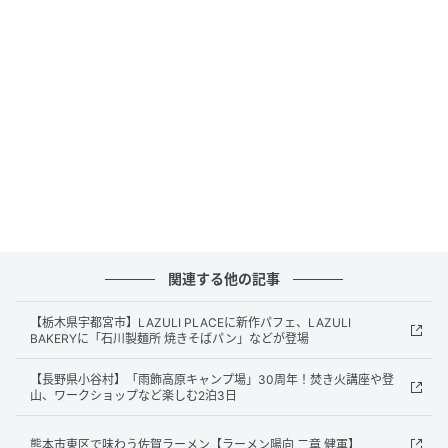
民間主導のインフラが届きにくい島という環境だから
こそ、行政が主体となって時代に即したサービスを届
けることが極めて重要になる。
周防大島町は、どの支所でも等しく便利に手続きでき
る環境を整え、窓口サービスの利便性向上と業務効率
化の両立を目指して、4つの総合支所すべてにキャッシ
ュレス決済端末「KAZAPi」の導入を決定した。
「KAZAPi」導入場所と利用できるサービス
関連する他の記事
【栃木県宇都宮市】LAZULI PLACEに新作パフェ、LAZULI
BAKERYに「石川製麺所 焼きそばパン」などが登場
【長野県小谷村】「雨飾高原キャンプ場」30周年！焚き火講座や登
山、ワークショップなど楽しむ2泊3日
熊本市東区で味わう佐賀ラーメン【ラーメン陽向 二章 健軍】