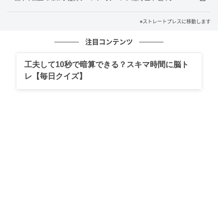
※ストレートプレスに移動します
ストレートプレス
注目コンテンツ
今回周防大島町で「KAZAPi」が導入されたのは、久賀
総合支所、大島総合支所、橘総合支所、東和総合支所
工夫して10秒で暗算できる？スキマ時間に脳ト
レ【毎日クイズ】
で、導入台数は4台。各総合支所に1台ずつ設置されて
いる。
「KAZAPi」の導入により、住民票の写し・戸籍関連証
明書・印鑑登録証明書など各種証明書発行手数料の納
付の際に、クレジットカード、交通系電子マネー、各
種QRコード決済など多彩な決済手段が利用可能となっ
た。
「KAZAPi」導入後、キャッシュレス決済が可能になっ
たことについて、利用者から喜びの声が寄せられてお
り、証明書発行のような小額・定型決済シーンにおい