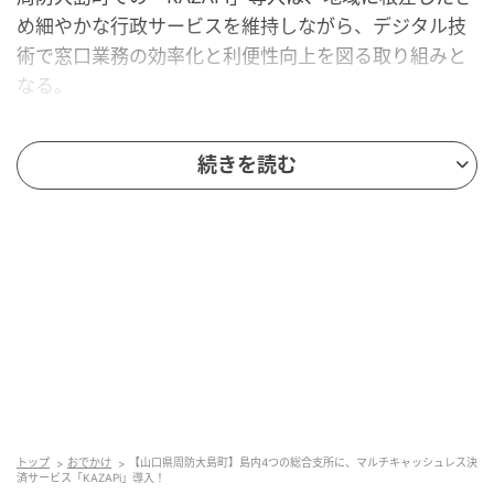
め細やかな行政サービスを維持しながら、デジタル技
術で窓口業務の効率化と利便性向上を図る取り組みと
なる。
周防大島町の「KAZAPi」導入の背景
続きを読む
社会全体でデジタル化が進む中、行政サービスにおい
ても多様な決済手段の提供が求められている。瀬戸内
海に浮かぶ周防大島町は東西に細長い地形で、島内の
移動には車で1時間以上を要する地域もあるという。
こうした地域において、住民の利便性を向上するた
め、周防大島町は「久賀」「大島」「橘」「東和」の4
つの総合支所を維持し、各地域に深く根差した丁寧な
行政サービスを提供してきた。
トップ
おでかけ
【山口県周防大島町】島内4つの総合支所に、マルチキャッシュレス決
済サービス「KAZAPi」導入！