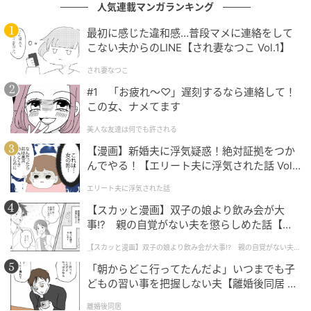
人気連載マンガランキング
ても、キャッシュレスニーズが確実に存在することが
最初に感じた違和感…普段マメに連絡をして
確認されているという。
こない夫からのLINE【され妻なつこ Vol.1】
され妻なつこ
周防大島町役場 担当者のコメント
#1 「お疲れ〜♡」遅刻するなら連絡して！
この女、ナメてます
周防大島町役場の担当者は、以下のようにコメントし
美人な友達は何でも許される
ている。
【漫画】新婚夫に浮気疑惑！絶対証拠をつか
んでやる！【エリート夫に浮気された話 Vol.
「多くのキャッシュレス決済サービスがある中で、
1】
『KAZAPi』は初期の導入コストを抑えられる点に加
エリート夫に浮気された話
え、各種マネーの請求や入金が一本化されていること
【スカッと漫画】双子の娘より飲み会が大
から職員の事務負担を最小限に抑えられる点が、大き
事!? 親の自覚がない夫を懲らしめた話【第1
話】
な決め手となりました。今回の導入により、窓口での
【スカッと漫画】双子の娘より飲み会が大事!? 親の自覚がない夫を
懲らしめた話
納付がスピーディーになり、住民の皆様をお待たせす
「朝からどこ行ってたんだよ」いつまでも子
る時間も短縮されます。よりスムーズで利用しやすい
どもの習い事を把握しない夫【離婚後同居 Vo
l.1】
窓口環境の構築につながることを期待しておりま
離婚後同居