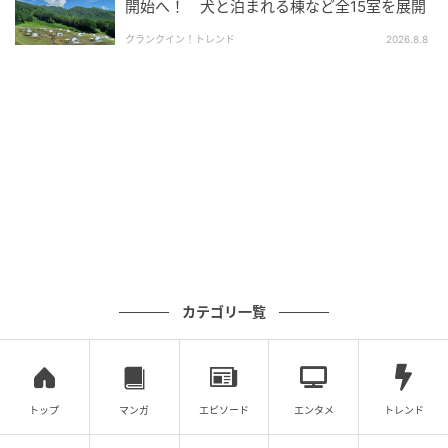
開始へ！ 犬と泊まれる棟など全15室を展開
「KAZAPi」について
クランクイン！トレンド
2026.8.8
マルチキャッシュレス決済サービス「KAZAPi」は、エ
ム・ピー・ソリューションがNECグループと各マネー
会社と協力して提供する、対面販売向けキャッシュレ
ス決済サービス。利用者がクレジット/電子マネー/コ
ード決済、どの方法で決済しても、入金・経理処理の
一本化を実現している。
また、直近では、1つのQRコードを利用者が読み込む
ことで各種コード決済に対応できる「KAZAPi-QR」も
あわせて提供しており、省スペース化とスムーズな決
カテゴリ一覧
済の実現に貢献している。
エム・ピー・ソリューションは、今後も全国あらゆる
地域において、地域課題に寄り添ったキャッシュレス
トップ
マンガ
エピソード
エンタメ
トレンド
環境を届けることで、行政DXおよび業務効率化と住民