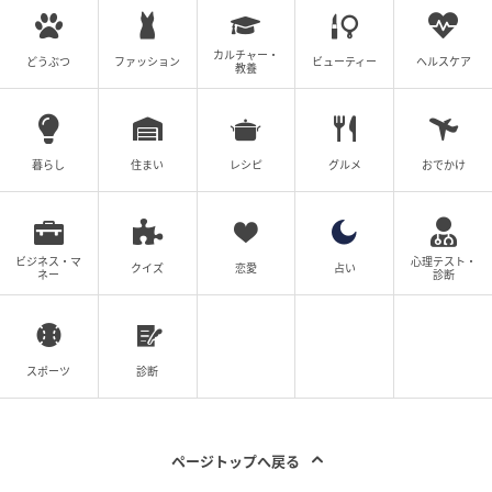
の利便性向上を支援していくとしている。
「KAZAPi」導入をはじめとする、周防大島町の住民サ
カルチャー・
どうぶつ
ファッション
ビューティー
ヘルスケア
教養
ービス向上のための行政DX推進の取り組みに注目した
い。
周防大島町「KAZAPi」導入 詳細：https://mp-
暮らし
住まい
レシピ
グルメ
おでかけ
solution.com/case/2026/article-6098
※「QRコード」は株式会社デンソーウェーブの登録商
ビジネス・マ
心理テスト・
クイズ
恋愛
占い
ネー
診断
標です。
(yukari)
スポーツ
診断
元記事で読む
次の記事
ページトップへ戻る
【東京都足立区】北千住に隠れ家酒場「調