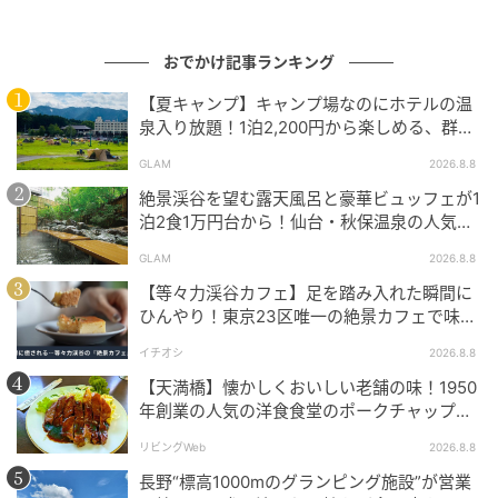
す。」
おでかけ記事ランキング
周防大島町について
【夏キャンプ】キャンプ場なのにホテルの温
泉入り放題！1泊2,200円から楽しめる、群馬
面積138.10平方キロメートルの周防大島町は、人口
『サンバードキャンプガーデン』
GLAM
2026.8.8
13,380人、世帯数7,913世帯(2025年4月時点)の瀬戸内
絶景渓谷を望む露天風呂と豪華ビュッフェが1
海に浮かぶ島。温暖な気候を生かした柑橘類の栽培や
泊2食1万円台から！仙台・秋保温泉の人気コ
水産業が盛んで、瀬戸内海の豊かな自然やハワイ移民
スパ宿『秋保グランドホテル』
GLAM
2026.8.8
の歴史などの地域資源を活かした体験型観光やエコツ
アーなど、観光業にも注力している。
【等々力渓谷カフェ】足を踏み入れた瞬間に
ひんやり！東京23区唯一の絶景カフェで味わ
える本格コーヒー
周防大島町では、少子高齢化社会を見据え、住民サー
イチオシ
2026.8.8
ビスの維持と向上を図るため、移住・定住の促進や、
【天満橋】懐かしくおいしい老舗の味！1950
今回のキャッシュレス決済導入をはじめとする行政
年創業の人気の洋食食堂のポークチャップ！
「グリル ABC」
DX(デジタル化)を推進している。
リビングWeb
2026.8.8
長野“標高1000mのグランピング施設”が営業