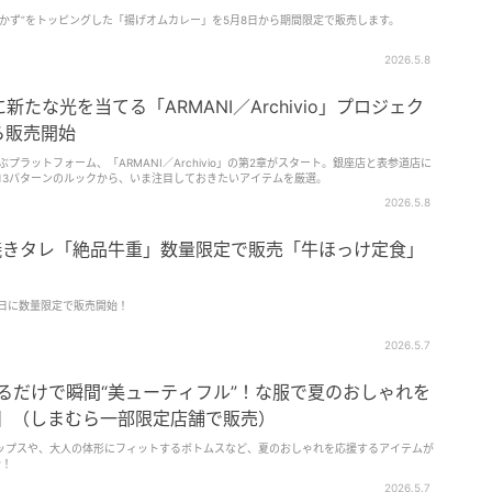
かず”をトッピングした「揚げオムカレー」を5月8日から期間限定で販売します。
2026.5.8
たな光を当てる「ARMANI／Archivio」プロジェク
ら販売開始
プラットフォーム、「ARMANI／Archivio」の第2章がスタート。銀座店と表参道店に
13パターンのルックから、いま注目しておきたいアイテムを厳選。
2026.5.8
焼きタレ「絶品牛重」数量限定で販売「牛ほっけ定食」
7日に数量限定で販売開始！
2026.5.7
】着るだけで瞬間“美ューティフル”！な服で夏のおしゃれを
ン】（しまむら一部限定店舗で販売）
ップスや、大人の体形にフィットするボトムスなど、夏のおしゃれを応援するアイテムが
介！
2026.5.7