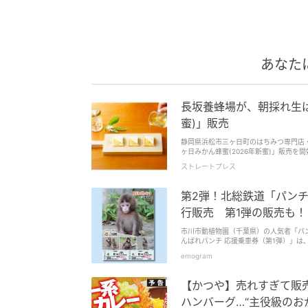
あなた
長坂養蜂場が、朝採れ生は
蜜)」販売
静岡県浜松市三ヶ日町のはちみつ専門店・
ヶ日みかん蜂蜜(2026年新蜜)」販売を開始した。 年間45万人以上が訪れるという長坂養蜂場 長坂養蜂
町の浜名湖のほとりにある、1935年創
ストレートプレス
の魅力を届けている。 長坂養蜂場が取り扱うはちみつは、厚生労働省の検査を含む合計7回の品質検査が行われており、それらの
厳重な検査基準をすべて合格した純粋は
る。 三ヶ日町は人口約1万5千人の小さな町だが、売り場面積75㎡とコンビニのような広さの店舗に、年間45万人以上が訪れてい
第2弾！北総鉄道「パンチ
るとのことだ。 販売初日の早朝に採蜜したばかりの蜂蜜を瓶詰めし販売 今年は、販売初日の早朝に採蜜したばかりの蜂蜜を“朝採
れ生はちみつ”としてその日のうちに瓶
行販売 第1弾の販売も！
ている。 「三ヶ日みかん蜂蜜」は、みかんの花が咲くわずか約10日間のみ採れる希少なはちみつ。“新蜜”とは、その年に咲いた花
からミツバチが集めたばかりの“できたて
市川市動植物園（千葉県）の人気者「パ
か。フローラルでやわらかな味わいが口いっぱいに広がる。 ミツバチの状態や花の開
んばれパンチ 応援乗車券（第1弾）」は、用
ツバチの状態や花の開花状況を見極めながら行われる。 長坂養蜂場の養蜂家たちは、自然と
emogram
採蜜を実施。 「養蜂家も感動する“採れたての香りと味”を届けたい」という思いで、ミツバチたちが運んできた大切な蜜が一つひ
とつ丁寧に商品へと仕上げられている。早朝4時すぎから
グルトによく合うそうなので、試してみては。 長坂養蜂場の店舗と通販サイトにて販売中 「三ヶ日みかん蜂蜜(2
【かつや】売れすぎて販売
5月11日(月)より、長坂養蜂場の店舗と通販サイトにて販売中。 朝採れ生はちみ
の花が咲く約10日間だけ採れるはちみつ「三ヶ日みかん
ハンバーグ…“主役級のお