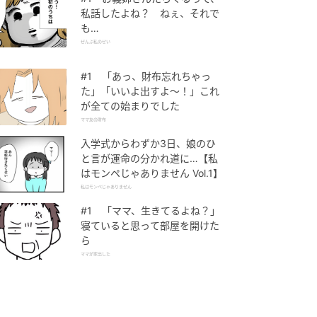
私話したよね？ ねぇ、それで
も…
ぜんぶ私のせい
#1 「あっ、財布忘れちゃっ
た」「いいよ出すよ〜！」これ
が全ての始まりでした
ママ友の財布
入学式からわずか3日、娘のひ
と言が運命の分かれ道に…【私
はモンペじゃありません Vol.1】
私はモンペじゃありません
#1 「ママ、生きてるよね？」
寝ていると思って部屋を開けた
ら
ママが家出した