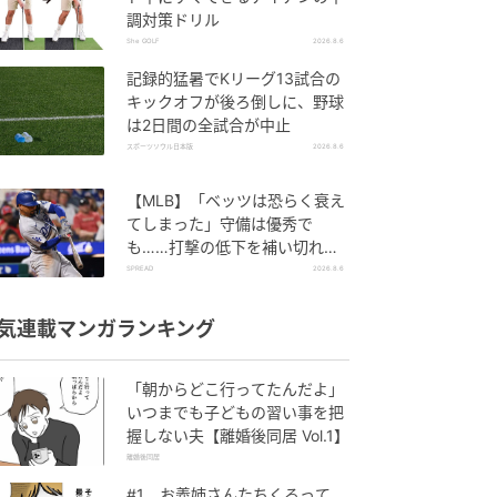
調対策ドリル
She GOLF
2026.8.6
記録的猛暑でKリーグ13試合の
キックオフが後ろ倒しに、野球
は2日間の全試合が中止
スポーツソウル日本版
2026.8.6
【MLB】「ベッツは恐らく衰え
てしまった」守備は優秀で
も……打撃の低下を補い切れ
ず 地元メディアが議論「未来
SPREAD
2026.8.6
の遊撃手を探し始めるべき」
気連載マンガランキング
「朝からどこ行ってたんだよ」
いつまでも子どもの習い事を把
握しない夫【離婚後同居 Vol.1】
離婚後同居
#1 お義姉さんたちくるって、