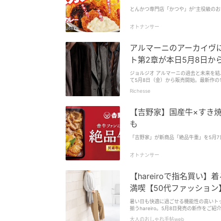
とんかつ専門店「かつや」が“主役級のお
オトナンサー
アルマーニのアーカイヴに新
ト第2章が本日5月8日か
ジョルジオ アルマーニの過去と未来を結ぶ
て5月8日（金）から販売開始。最新作の
Richesse
【吉野家】国産牛×すき
も
「吉野家」が新商品「絶品牛重」を5月
オトナンサー
【hareiroで指名買い
満喫【50代ファッショ
暑い日も快適に過ごせる機能性の高いト
揃うhareiro。5月8日発売の新作をご紹
大人のおしゃれ手帖web