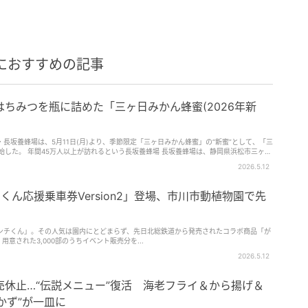
におすすめの記事
ちみつを瓶に詰めた「三ヶ日みかん蜂蜜(2026年新
長坂養蜂場は、5月11日(月)より、季節限定「三ヶ日みかん蜂蜜」の“新蜜”として、「三
場は、静岡県浜松市三ヶ日
業のはちみつ専門店。養蜂から販売まで行い、地域の自然とともに歩みながら、はちみつ
2026.5.12
ちみつだけを使用。人々に安心して食べてもらえる、本物の品質であることを約束してい
くん応援乗車券Version2」登場、市川市動植物園で先
詰めし、店頭で販売。香り味ともに、採れたての「三ヶ日みかん蜂蜜」のおいしさを届け
の蜂蜜”のことだ。上品で爽やかな香りが特長で、採れたての“新蜜”は特に花の香りが豊
ンチくん」。その人気は園内にとどまらず、先日北総鉄道から発売されたコラボ商品「が
花状況を見極めながら採蜜 また採蜜は、ミ
意された3,000部のうちイベント販売分を...
向き合いながら最適なタイミングで
2026.5.12
の作業は、昼近くまで続くそう。 「三ヶ日みかん蜂蜜」はチーズやヨー
026年新蜜)は、
休止…“伝説メニュー”復活 海老フライ＆から揚げ＆
つ、そのまま瓶へ。長坂養蜂場がつくる、みかん
蜂蜜(2026年新蜜)」を味わってみては。 ■長坂養蜂場 住所：静岡県浜松
かず”が一皿に
市浜名区三ヶ日町下尾奈97-1 公式HP：https://www.1183.co.jp (佐藤ゆり)