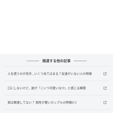
これは大正解です。
多くのカップルは身近な相手とつきあっています。そ
れはきっと日常生活の中で沸き起こる感情を、恋愛の
相手に受け止めてもらいたいという、人のごく自然な
願いがそうさせているわけです。
だから、男だと、極端にいえばキャバ嬢とつきあうの
は「ちょっと遠いから無理っぽい」わけです。
彼と職場がちがうのであれば、おなじフィットネスク
ラブに通うとか、そういうことをしましょうというこ
関連する他の記事
とですね。
人を誘うのが苦手…いくつ当てはまる？友達がいない人の特徴
4：「祈る」は「思う」
口にしないけど…彼が「こいつ可愛いな♡」と感じる瞬間
「結局、両想いになれるかどうかというのは、縁と運
とタイミングだと思います。だから祈るしかないわけ
実は無理してない？ 相性が悪いカップルの特徴5つ
ですが、祈るというのは、彼のことをいつも想ってい