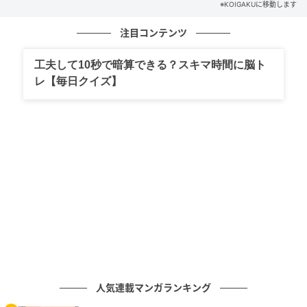
※KOIGAKUに移動します
るということです。いつも相手のことを思っている
と、考えや行動がシンクロしてきて、自然とつきあえ
注目コンテンツ
るようになることもあるのです」（26歳・モデル）
工夫して10秒で暗算できる？スキマ時間に脳ト
これは会社の社長さんも、おなじようなことを言って
レ【毎日クイズ】
います。
スタッフが今どこでなにをしているのか……全スタッフ
について「想う」んだそうです。
すると、急な打ち合わせでも、スタッフと社長の時間
が合うんだそうです。
相手のことを思うって、意外と大切なんです。
おわりに
いかがでしたか？
最後の証言にもあるように、両想いになれるか否かは
人気連載マンガランキング