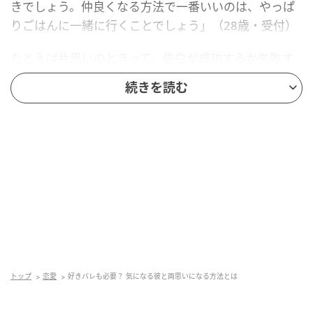
きでしょう。仲良くなる方法で一番いいのは、やっぱ
りごはんに一緒に行くことでしょう」（28歳・受付）
たとえば片思いのときって、告白が成功するか失敗す
るかの二択の思考になりがちがろうと思います。
続きを読む
でも誰が考えたって、まずは仲良くならないと話が始
まらないですよね。
両想いになりたければ、まずはごはん友だちから、と
いうことです。
3：彼の行動範囲に入っていく
「つきあっているカップルの多くは、大学の同期と
か、おなじ会社とか、要するに身近な相手とつきあっ
ているんです。だからまず、彼の行動範囲の中にあな
トップ
恋愛
好きバレも必要？ 気になる彼と両思いになる方法とは
たが入るといいです」（27歳・看護師）