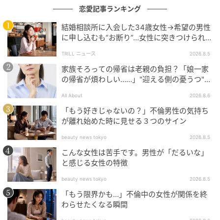
の記事をもっとみる
恋愛記事ランキング
結婚相談所に入会した34歳女性→希望の男性
に申し込むも“お断り”…女性に突きつけられた
「高望み」以上の残酷な原因とは？
TRILL ニュース
2026.8.5
家族そろっての帰省は老親の負担？「娘一家
の帰省が煩わしい……」"迎える側の憂うつ"の
正体と対処法
All About
2026.8.6
「もう好きじゃないの？」不倫男性の気持ち
が離れ始めた時に見せる３つのサイン
beauty news tokyo
2026.8.5
こんな女性は苦手です。男性が「だるいな」
と感じる女性の特徴
beauty news tokyo
2026.8.5
「もう限界かも…」不倫中の女性が関係を終
わらせたくなる瞬間