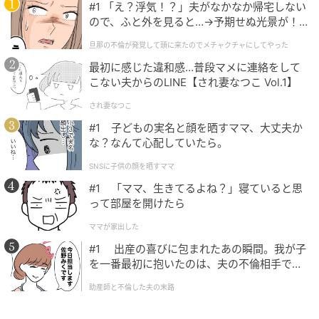
「縁と運とタイミング」がすべてだったりします。
#1 「え？浮気！？」夫がなかなか帰宅しない
でも、運を天に任せるのも大切なことかもしれません
ので、ふと外を見ると…→予期せぬ光景が！
｜旦那の不倫が発覚して頭に来たのでメチャ
が、やるべきことをすべてやって、後悔のない恋愛を
旦那の不倫が発覚して頭に来たのでメチャクチャにしてやった
クチャにしてやった
したいですよね。
最初に感じた違和感…普段マメに連絡をして
両想いになりたければ、まずはごはん友だちから始め
こない夫からのLINE【され妻なつこ Vol.1】
てみてはいかがでしょうか。
され妻なつこ
美味しい食事が、あなたに良縁をもたらしてくれます
#1 子どもの実名と顔を晒すママ、大丈夫か
ように。
な？なんて心配していたら。
Written by KOIGAKU
SNSに子供の顔を晒すママ
#1 「ママ、生きてるよね？」寝ていると思
元記事で読む
って部屋を開けたら
ママが家出した
次の記事
#1 出産の喜びに包まれたあの瞬間。我が子
実は無理してない？ 相性が悪いカップルの特
を一番最初に抱いたのは、夫の不倫相手でし
徴5つ
た。
助産師と不倫した夫の末路