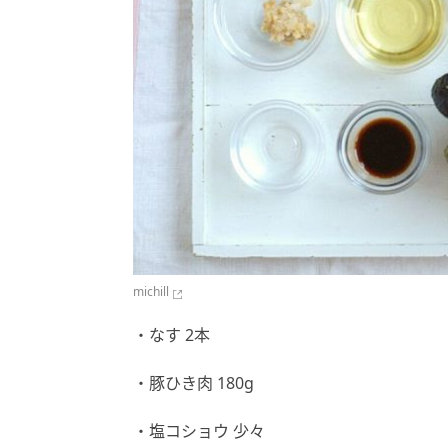
michill
・なす 2本
・豚ひき肉 180g
・塩コショウ 少々