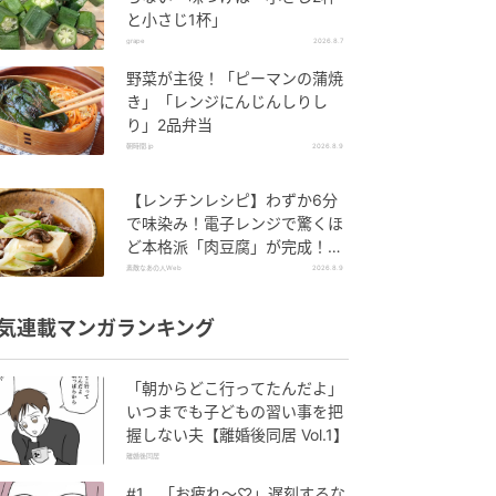
と小さじ1杯」
grape
2026.8.7
野菜が主役！「ピーマンの蒲焼
き」「レンジにんじんしりし
り」2品弁当
朝時間.jp
2026.8.9
【レンチンレシピ】わずか6分
で味染み！電子レンジで驚くほ
ど本格派「肉豆腐」が完成！
【村上祥子先生直伝】
素敵なあの人Web
2026.8.9
気連載マンガランキング
「朝からどこ行ってたんだよ」
いつまでも子どもの習い事を把
握しない夫【離婚後同居 Vol.1】
離婚後同居
#1 「お疲れ〜♡」遅刻するな