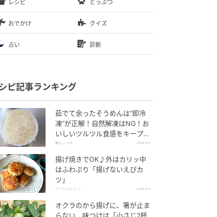
レシピ
どうぶつ
おでかけ
クイズ
占い
診断
シピ記事ランキング
茹でて余ったそうめんは“即冷
凍”が正解！自然解凍はNG！お
いしいツルツル食感をキープす
る解凍方法とは？【やってみ
暮らしニスタ
2026.8.8
た】
揚げ焼きでOK♪外はカリッ中
はふわぷり「揚げないえびカ
ツ」
フーディストノート
2026.8.8
オクラのから揚げに、箸が止ま
らない 味つけは「小さじ2杯