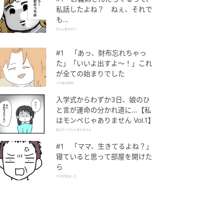
私話したよね？ ねぇ、それで
も…
ぜんぶ私のせい
#1 「あっ、財布忘れちゃっ
た」「いいよ出すよ〜！」これ
が全ての始まりでした
ママ友の財布
入学式からわずか3日、娘のひ
と言が運命の分かれ道に…【私
はモンペじゃありません Vol.1】
私はモンペじゃありません
#1 「ママ、生きてるよね？」
寝ていると思って部屋を開けた
ら
ママが家出した