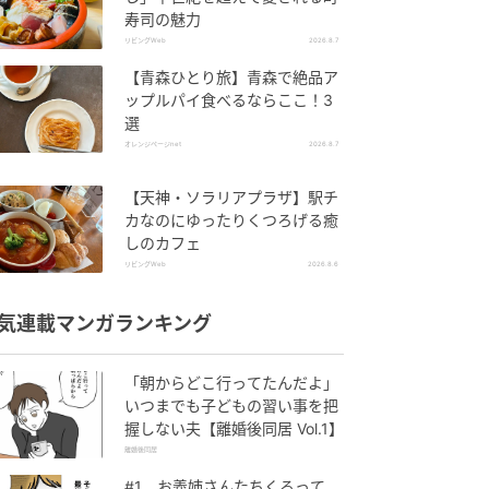
寿司の魅力
リビングWeb
2026.8.7
【青森ひとり旅】青森で絶品ア
ップルパイ食べるならここ！3
選
オレンジページnet
2026.8.7
【天神・ソラリアプラザ】駅チ
カなのにゆったりくつろげる癒
しのカフェ
リビングWeb
2026.8.6
気連載マンガランキング
「朝からどこ行ってたんだよ」
いつまでも子どもの習い事を把
握しない夫【離婚後同居 Vol.1】
離婚後同居
#1 お義姉さんたちくるって、