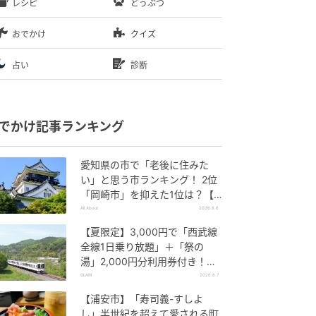
レシピ
どうぶつ
おでかけ
クイズ
占い
診断
でかけ記事ランキング
愛知県の市で「老後に住みた
い」と思う市ランキング！ 2位
「岡崎市」を抑えた1位は？【2
026年調査】
All About
2026.8.6
【夏限定】3,000円で「西武線
全線1日乗り放題」＋「祭の
湯」2,000円分利用券付き！
『秩父 夏のおでかけきっぷ』で
GLAM
2026.8.7
お得に秩父観光
【浦安市】「寿司義-すしよ
し」半世紀を超えて愛される町