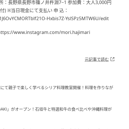
住 所：長野県長野市篠ノ井杵淵7−1 参加費：大人3,000円
つ付) ※当日現金にて支払い 申 込：
c_1J6OvYCMORTblf21O-Hxbis7Z-YslSPz5MTW6U/edit
ps://www.instagram.com/mori.hajimari
元記事で読む
館にて親子で楽しく学べるシリア料理教室開催！料理を作りなが
GAKI」がオープン！石垣牛と特選和牛の食べ比べや沖縄料理が