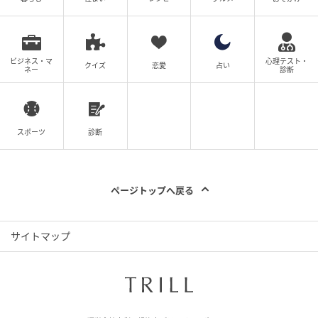
ョンをはじめとしたメイクアイテムが並んでおり、
BANILA COが提案する「みずみずしいツヤと透明感」
を実際に体験できるようになっていました。
ビジネス・マ
心理テスト・
クイズ
恋愛
占い
ネー
診断
スポーツ
診断
ページトップへ戻る
サイトマップ