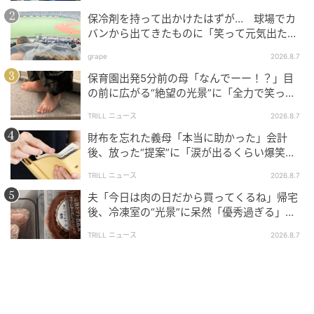
保冷剤を持って出かけたはずが… 球場でカ
バンから出てきたものに「笑って元気出た」
「そんなことある？」の声
grape
2026.8.7
保育園出発5分前の母「なんでーー！？」目
の前に広がる“絶望の光景”に「全力で笑っ
た」「本当にお疲れさまです」
TRILL ニュース
2026.8.7
財布を忘れた義母「本当に助かった」会計
後、放った“提案”に「涙が出るくらい爆笑」
＜義母エピソード2選＞
TRILL ニュース
2026.8.7
夫「今日は肉の日だから買ってくるね」帰宅
後、冷凍室の“光景”に呆然「優秀過ぎる」
「シゴデキすぎ」
TRILL ニュース
2026.8.7