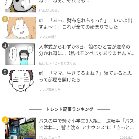
ね？ ねぇ、それでも…
ぜんぶ私のせい
#1 「あっ、財布忘れちゃった」「いいよ出
すよ〜！」これが全ての始まりでした
ママ友の財布
入学式からわずか3日、娘のひと言が運命の
分かれ道に…【私はモンペじゃありません Vo
l.1】
私はモンペじゃありません
#1 「ママ、生きてるよね？」寝ていると思
って部屋を開けたら
ママが家出した
店内にはジョンハンさんがいろんなところに！
トレンド記事ランキング
さらに、店内にはBANILA COの人気商品であるクッシ
ョンファンデーションの大型モニュメントも展示され
バスの中で騒ぐ小学生3人組… 運転手「バス
ではね…」響き渡る“アナウンス”に「きっと
ています。商品と一緒に撮影すれば、SNS映えする素
いい経験になった」
敵な写真が撮れそうです。
TRILL ニュース
2026.8.7