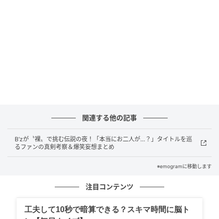
ており、「クリーンイットゼロ クレンジングバーム」
の春限定エアリーブロッサムエディションの大容量版
や、Qoo10で即完売した「ノーグルーアイラッシ
ュ」、SNSで話題のリッププランパー「マキシショッ
ト」などがずらりと並びます。
概要
関連する他の記事
実際に行ってきました！
B’zが〝裸〟で挑む伝説の夜！「本当にお二人が…？」タイトルを巡
今回は実際に会場を訪れ、POP UP STOREを体験してき
るファンの真剣考察＆爆笑妄想まとめ
ました。
※emogramに移動します
会場の外には、ジョンハンさんの大型ビジュアルが掲
注目コンテンツ
出されており、遠くからでも目を引く圧倒的な存在感
を放っています。
工夫して10秒で暗算できる？スキマ時間に脳ト