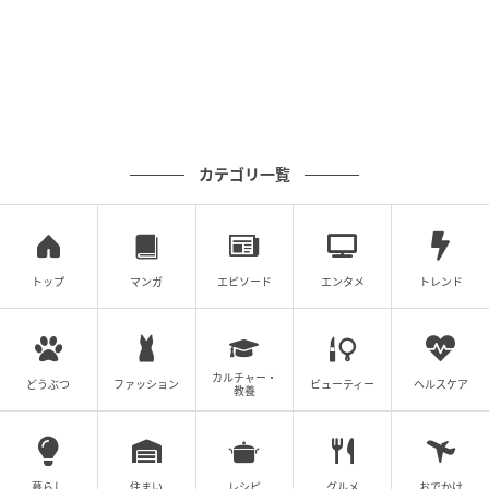
カテゴリ一覧
クッションファンデーションの大型モニュメント
入店時にはサンプルが付いたリーフレットが配布さ
れ、店内を巡りながら3つのミッションをクリアするこ
トップ
マンガ
エピソード
エンタメ
トレンド
とで、ハズレなしのガチャガチャに参加できるお楽し
み企画も用意されています。
カルチャー・
どうぶつ
ファッション
ビューティー
ヘルスケア
ミッション1「お気に入りのクッションを選ぼ
教養
う！」
1階には、ブランドを代表するクッションファンデーシ
暮らし
住まい
レシピ
グルメ
おでかけ