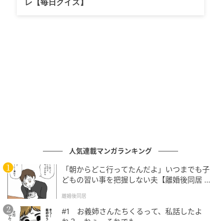
レ【毎日クイズ】
今回のPOP UP STOREは、BANILA COの新たな魅力で
ある「みずみずしいツヤと透明感」を体感できる空間
として展開。店内はピンクを基調としたかわいらしい
空間に仕上がっており、ジョンハンさんの写真が随所
に飾られていました。
人気連載マンガランキング
「朝からどこ行ってたんだよ」いつまでも子
どもの習い事を把握しない夫【離婚後同居 Vo
l.1】
離婚後同居
#1 お義姉さんたちくるって、私話したよ