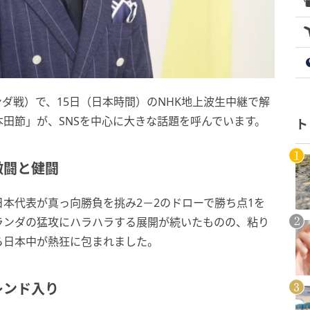
ダ戦）で、15日（日本時間）のNHK地上波生中継で解
田節」が、SNSを中心に大きな話題を呼んでいます。
ト
激闘と健闘
本代表が真っ向勝負を挑み2－2のドローで勝ち点1を
ランダの猛攻にハラハラする展開が続いたものの、粘り
ら日本中が熱狂に包まれました。
レンド入り