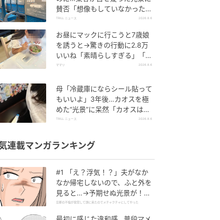
賛否「想像もしていなかった」
「仕方ない」
TRILL ニュース
2026.8.6
お昼にマックに行こうと7歳娘
を誘うと→驚きの行動に2.8万
いいね「素晴らしすぎる」「か
わいすぎる健康ハック」
ママリ
2026.8.6
母「冷蔵庫にならシール貼って
もいいよ」3年後…カオスを極
めた“光景”に呆然「カオスは更
新され続ける…」
TRILL ニュース
2026.8.6
気連載マンガランキング
#1 「え？浮気！？」夫がなか
なか帰宅しないので、ふと外を
見ると…→予期せぬ光景が！｜
旦那の不倫が発覚して頭に来た
旦那の不倫が発覚して頭に来たのでメチャクチャにしてやった
のでメチャクチャにしてやった
最初に感じた違和感…普段マメ