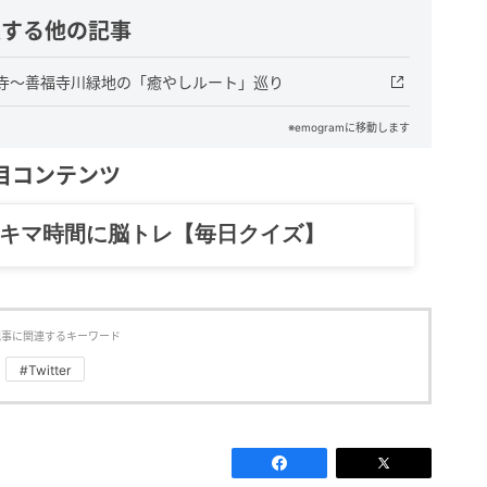
連する他の記事
寺〜善福寺川緑地の「癒やしルート」巡り
※emogramに移動します
目コンテンツ
記……全部、読めます。
記事に関連するキーワード
#Twitter