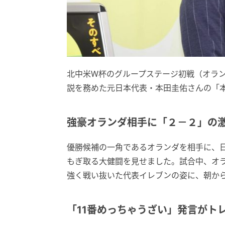
北中米W杯のグループステージ初戦（オラン
説を務めた元日本代表・本田圭佑さんの「本
強豪オランダ相手に「２－２」の
優勝候補の一角であるオランダを相手に、日
もぎ取る大健闘を見せました。試合中、オ
強く戦い抜いた代表イレブンの姿に、朝か
「11番めっちゃうざい」発言がト