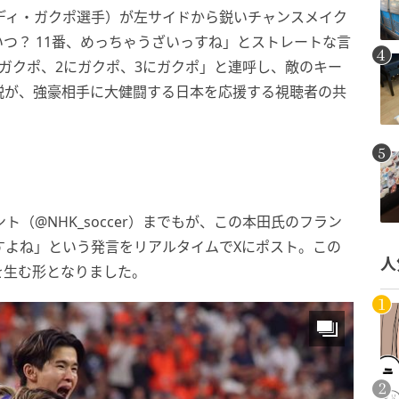
ディ・ガクポ選手）が左サイドから鋭いチャンスメイク
つ？ 11番、めっちゃうざいっすね」とストレートな言
ガクポ、2にガクポ、3にガクポ」と連呼し、敵のキー
説が、強豪相手に大健闘する日本を応援する視聴者の共
（@NHK_soccer）までもが、この本田氏のフラン
すよね」という発言をリアルタイムでXにポスト。この
人
を生む形となりました。