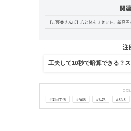
関
【ご褒美さんぽ】心と体をリセット、新高円
注
グルメ、ギャグ、子育て、旅行
この
#本田圭佑
#解説
#話題
#SNS