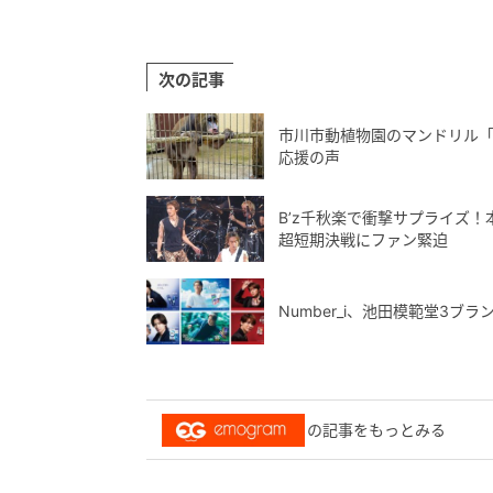
次の記事
市川市動植物園のマンドリル
応援の声
B’z千秋楽で衝撃サプライズ
超短期決戦にファン緊迫
Number_i、池田模範堂3
の記事をもっとみる