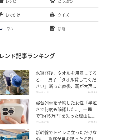
レシピ
どうぶつ
おでかけ
クイズ
占い
診断
レンド記事ランキング
水遊び後、タオルを用意してる
と… 男子「タオル貸してくだ
さい」断った直後、親が大声で
放った一言に絶句
TRILL ニュース
2026.8.6
寝台列車を予約した女性「半泣
きで何度も確認した…」一瞬
で“約15万円”を失った理由に
「膝から崩れ落ちました」
TRILL ニュース
2026.8.5
新幹線でトイレに立っただけな
のに…乗客が目を疑った光景に