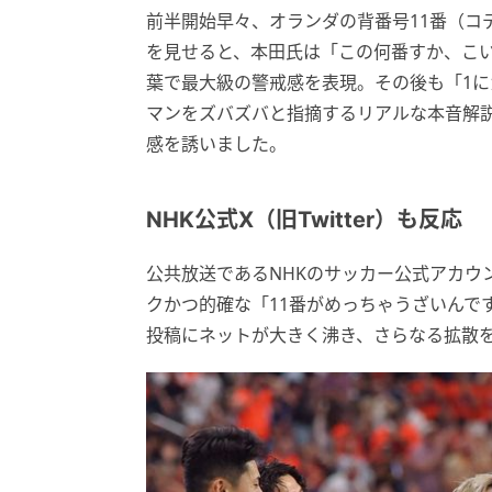
前半開始早々、オランダの背番号11番（コ
を見せると、本田氏は「この何番すか、こい
葉で最大級の警戒感を表現。その後も「1に
マンをズバズバと指摘するリアルな本音解
感を誘いました。
NHK公式X（旧Twitter）も反応
公共放送であるNHKのサッカー公式アカウント
クかつ的確な「11番がめっちゃうざいんで
投稿にネットが大きく沸き、さらなる拡散