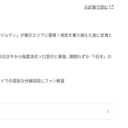
元記事で読む
「ジョディ」が展示エリアに復帰！病気を乗り越えた姿に安堵と
！本日正午から稲葉浩志ソロ受付と重複…期間わずか「1日半」の
ブランドでの周到な伏線回収にファン歓喜