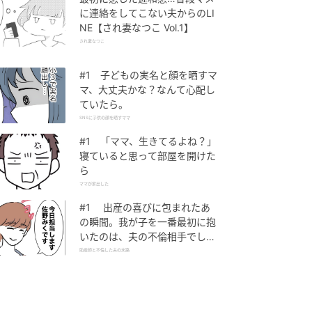
に連絡をしてこない夫からのLI
NE【され妻なつこ Vol.1】
され妻なつこ
#1 子どもの実名と顔を晒すマ
マ、大丈夫かな？なんて心配し
ていたら。
SNSに子供の顔を晒すママ
#1 「ママ、生きてるよね？」
寝ていると思って部屋を開けた
ら
ママが家出した
#1 出産の喜びに包まれたあ
の瞬間。我が子を一番最初に抱
いたのは、夫の不倫相手でし
た。
助産師と不倫した夫の末路