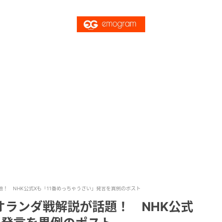
！ NHK公式Xも「11番めっちゃうざい」発言を異例のポスト
オランダ戦解説が話題！ NHK公式