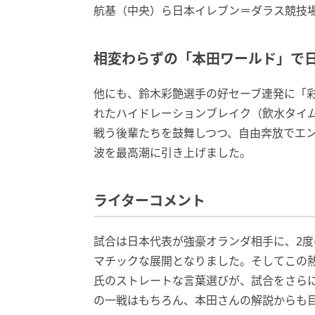
航基（中央）ら日本イレブン＝ダラス競技場
相変わらずの「本田ワールド」で
他にも、鈴木彩艶選手の好セーブ連発に「
れたハイドレーションブレイク（飲水タイ
戦う後輩たちを鼓舞しつつ、自由奔放でエン
波を最高潮に引き上げました。
ライターコメント
試合は日本代表が強豪オランダ相手に、2
マチックな展開となりました。そしてこの熱
氏のストレートな言葉選びが、試合をさら
の一戦はもちろん、本田さんの解説からも