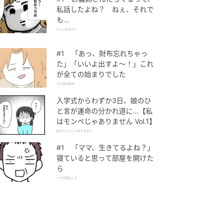
私話したよね？ ねぇ、それで
も…
ぜんぶ私のせい
#1 「あっ、財布忘れちゃっ
た」「いいよ出すよ〜！」これ
が全ての始まりでした
ママ友の財布
入学式からわずか3日、娘のひ
と言が運命の分かれ道に…【私
はモンペじゃありません Vol.1】
私はモンペじゃありません
#1 「ママ、生きてるよね？」
寝ていると思って部屋を開けた
ら
ママが家出した