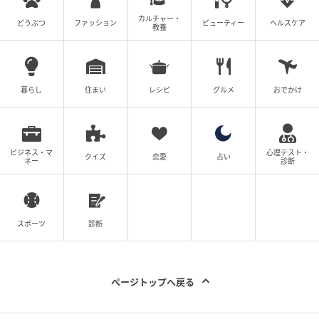
カルチャー・
どうぶつ
ファッション
ビューティー
ヘルスケア
教養
オレンジページnet
粗熱を取り、密閉容器へ入れました。ジャムよりもさ
らっとしています。
暮らし
住まい
レシピ
グルメ
おでかけ
いちごの甘酸っぱさがギュッと詰まった美味しいシロ
ップです。
ビジネス・マ
心理テスト・
クイズ
恋愛
占い
ネー
診断
我が家では、シロップを牛乳と割っていちごミルクに
したり、ヨーグルトにトッピングして楽しみました。
スポーツ
診断
とても美味しくて１週間経たず、完食しました・・・
笑
ページトップへ戻る