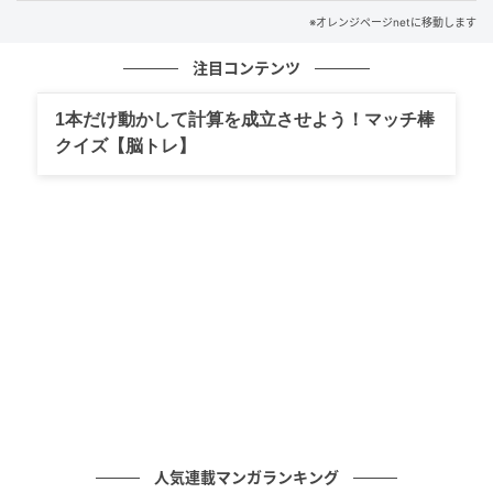
オレンジページnet
※オレンジページnetに移動します
今回は小粒なものを1パック（約200g）使いました。
注目コンテンツ
いちごはへたがついたまま水洗いしたほうが、水っぽ
1本だけ動かして計算を成立させよう！マッチ棒
くならないそうです。
クイズ【脳トレ】
水洗いしたあとにキッチンペーパーで水気を拭き取り
ました。
水気をとったら食べやすい大きさに切ります。もとも
と小ぶりなので4等分に、指先サイズのものはそのまま
使います。
いちごはレンジOKのボウルへ入れます。
人気連載マンガランキング