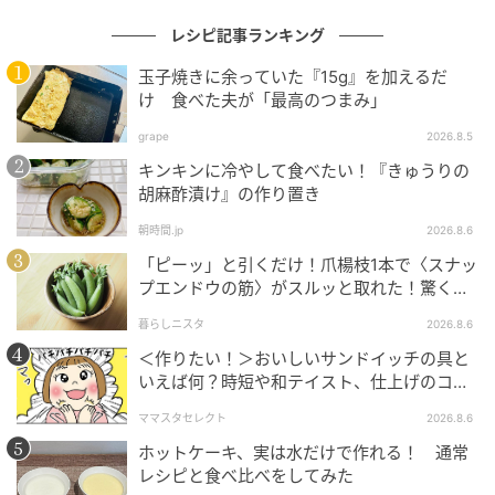
レシピ記事ランキング
玉子焼きに余っていた『15g』を加えるだ
け 食べた夫が「最高のつまみ」
grape
2026.8.5
キンキンに冷やして食べたい！『きゅうりの
胡麻酢漬け』の作り置き
朝時間.jp
2026.8.6
「ピーッ」と引くだけ！爪楊枝1本で〈スナッ
プエンドウの筋〉がスルッと取れた！驚くほ
ど気持ちいい裏ワザ
暮らしニスタ
2026.8.6
＜作りたい！＞おいしいサンドイッチの具と
オレンジページnet
いえば何？時短や和テイスト、仕上げのコツ
も
スプーンで全体を混ぜます。混ぜるというか、馴染ま
ママスタセレクト
2026.8.6
せるという感じでしょうか。
ホットケーキ、実は水だけで作れる！ 通常
レシピと食べ比べをしてみた
いちごから少し水分が出てきました。