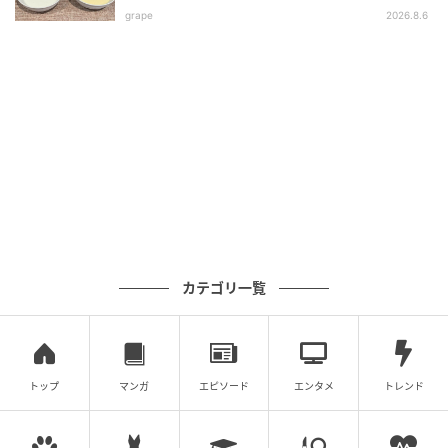
grape
2026.8.6
あとは、ふんわりとラップをかけ、3〜4分加熱するだ
けです。
今回は500Wで3分加熱しました。とろみのあるシロッ
プになったので、レンジ加熱の追加はなしです。
カテゴリ一覧
トップ
マンガ
エピソード
エンタメ
トレンド