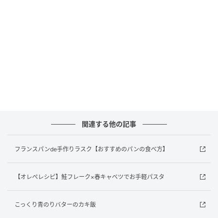
困った時にはオレぺ！いつも助かります・・・！
早速、作りおきして楽しめるレンジいちごシロップを
作ってみました。
関連する他の記事
フランスパンde手作りラスク【おすすめのパンの食べ方】
【オレぺレシピ】鮭フレーク×春キャベツでお手軽パスタ
こっくり青のりバターのカキ飯