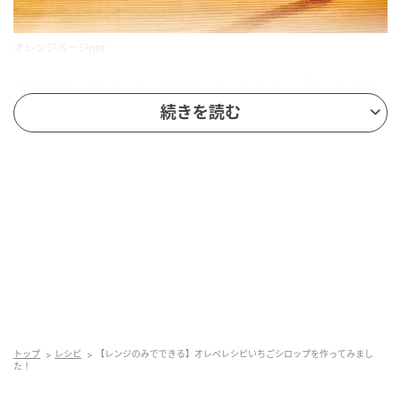
オレンジページnet
道の駅で小粒のいちごが売っていたので、買ってみま
したが・・・これどうするの？！？！
続きを読む
ジャムにしたいなあと思っていましたが、ジャムって
意外にハードル高い！
大量の砂糖やレシピによっては一晩おいておくなんて
ものもあり、気が引けます・・・
いちごも大量ではなく、200g程度しかありません、さ
てどうする？
ということで、少し前のオレぺにいちごの特集があっ
トップ
レシピ
【レンジのみでできる】オレぺレシピいちごシロップを作ってみまし
た！
たことを思い出しました！