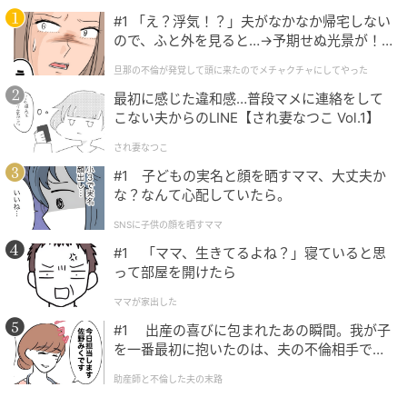
#1 「え？浮気！？」夫がなかなか帰宅しない
ので、ふと外を見ると…→予期せぬ光景が！
｜旦那の不倫が発覚して頭に来たのでメチャ
旦那の不倫が発覚して頭に来たのでメチャクチャにしてやった
クチャにしてやった
最初に感じた違和感…普段マメに連絡をして
こない夫からのLINE【され妻なつこ Vol.1】
され妻なつこ
#1 子どもの実名と顔を晒すママ、大丈夫か
な？なんて心配していたら。
SNSに子供の顔を晒すママ
オレンジページnet
#1 「ママ、生きてるよね？」寝ていると思
って部屋を開けたら
お砂糖とレモン汁を入れます。お砂糖は、きび砂糖を
使いました。きび砂糖を使うと甘みが優しくなるのが
ママが家出した
好きで、普段から料理に使っています。レモン汁は、
#1 出産の喜びに包まれたあの瞬間。我が子
スーパーによく売っているポッカレモン100を使いま
を一番最初に抱いたのは、夫の不倫相手でし
た。
した。
助産師と不倫した夫の末路