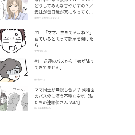
どうしてみんな甘やかすの？／
義妹が毎日我が家にやってくる
（1）【義父母がシンドイんで
義妹が毎日我が家にやってくる
す！ まんが】
#1 「ママ、生きてるよね？」
寝ていると思って部屋を開けた
ら
ママが家出した
#1 送迎のバスから「娘が降り
てきてません」
娘が拐われた
ママ同士が無視し合い？ 幼稚園
のバス停に漂う不穏な空気【私
たちの連絡係さん Vol.1】
私たちの連絡係さん