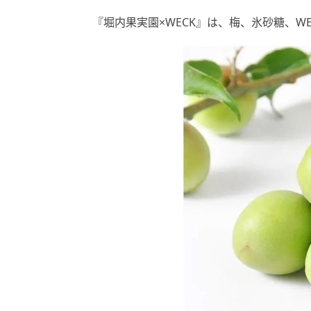
『堀内果実園×WECK』は、梅、氷砂糖、W