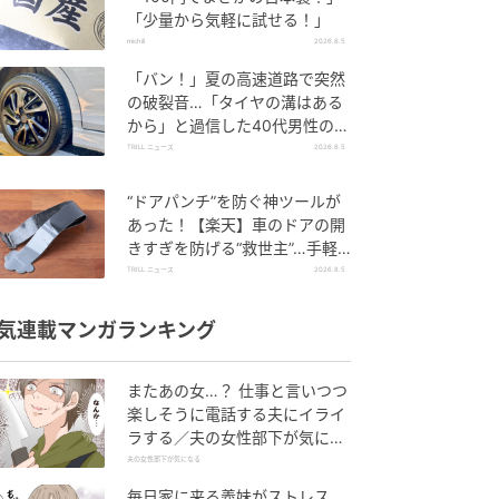
「少量から気軽に試せる！」
michill
2026.8.5
「バン！」夏の高速道路で突然
の破裂音…「タイヤの溝はある
から」と過信した40代男性の後
悔
TRILL ニュース
2026.8.5
“ドアパンチ”を防ぐ神ツールが
あった！【楽天】車のドアの開
きすぎを防げる“救世主”…手軽
で「子どもの乗り降りに便利」
TRILL ニュース
2026.8.5
の声も！
気連載マンガランキング
またあの女…？ 仕事と言いつつ
楽しそうに電話する夫にイライ
ラする／夫の女性部下が気にな
る（1）【夫婦の危機 まんが】
夫の女性部下が気になる
毎日家に来る義妹がストレス…