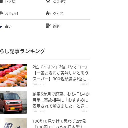
レシピ
どうぶつ
おでかけ
クイズ
占い
診断
らし記事ランキング
2位『イオン』3位『ヤオコー』
【一番お寿司が美味しいと思う
スーパー】300名が選ぶ1位に
「本格的な美味しさ」「食べ応
TRILL ニュース
2026.8.5
えがある」
納車5か月で廃車、むち打ち4か
月半…事故相手に「おすすめに
表示されて驚きました」と送っ
た結末
TRILL ニュース
2026.8.5
100均で見つけて思わず2度見！
「100円でまさかの日本製！」