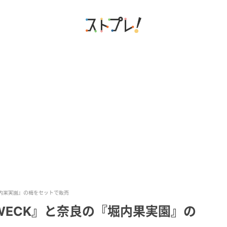
堀内果実園』の梅をセットで販売
ECK』と奈良の『堀内果実園』の