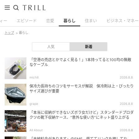
ィー
エピソード
恋愛
暮らし
住まい
ビジネス・マネー
トップ
暮らし
人気
新着
「空港の売店とかでよく見る！」1本持ってると100均の無敵
なケーブル
michill
2026.8.8
保冷力長持ちのコツをサーモスが解説 保冷剤は上・ぴったり
サイズ選びが重要
grape
2026.8.8
「本当に収納ができないズボラ女だけど」スタンダードプロダ
クツの靴下収納ケース、“意外な使い方”にネット盛り上がる
All About
2026.8.8
「未納料金があります」のSMS、慌ててリンクを押してな