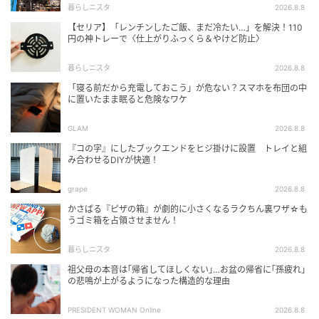
暮らしニスタ
2026.8.8
【セリア】「レンチンしたご飯、まだ冷たい…」を解決！110
円の神トレーで〈仕上がりふっくら＆やけど防止〉
暮らしニスタ
2026.8.8
「寝る前だから充電しておこう」が危ない？スマホを布団の中
に置いたまま眠ると危険なワケ
GLAM
2026.8.8
『コの字』にしたブックエンドをヒジ掛けに設置 トレイと組
み合わせるDIYが快適！
grape
2026.8.8
かさばる『ピザの箱』が劇的に小さくなるラクちん裏ワザ☆も
うゴミ箱を占領させません！
暮らしニスタ
2026.8.8
祖父母の本音は｢帰省してほしくない｣…お盆の帰省に｢孫疲れ｣
の悲鳴が上がるようになった構造的な理由
PRESIDENT WOMAN Online
2026.8.8