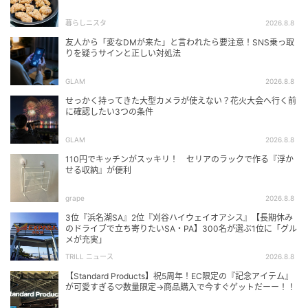
暮らしニスタ
2026.8.8
友人から「変なDMが来た」と言われたら要注意！SNS乗っ取
りを疑うサインと正しい対処法
GLAM
2026.8.8
せっかく持ってきた大型カメラが使えない？花火大会へ行く前
に確認したい3つの条件
GLAM
2026.8.8
110円でキッチンがスッキリ！ セリアのラックで作る『浮か
せる収納』が便利
grape
2026.8.8
3位『浜名湖SA』2位『刈谷ハイウェイオアシス』【長期休み
のドライブで立ち寄りたいSA・PA】300名が選ぶ1位に「グル
メが充実」
TRILL ニュース
2026.8.8
【Standard Products】祝5周年！EC限定の『記念アイテム』
が可愛すぎる♡数量限定→商品購入で今すぐゲットだーー！！