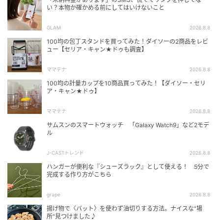
い？本物か確かめる前にしてはいけないこと
GLAM
2026.8.8
100均の包丁スタンドを買ってみた！ダイソーの2商品をレビ
ュー【セリア・キャン★ドゥも調査】
ママテナ
2026.8.8
100均の計量カップを10商品買ってみた！【ダイソー・セリ
ア・キャン★ドゥ】
ママテナ
2026.8.8
サムスンのスマートウォッチ 「Galaxy Watch9」など2モデ
ル
J-CASTトレンド
2026.8.8
ハンガーが便利な『シューズラック』として使える！ 5分で
完成する作り方がこちら
grape
2026.8.8
揚げ物で〈バット〉を使わず油切りする方法。ナイスな"場
所"見つけました♪