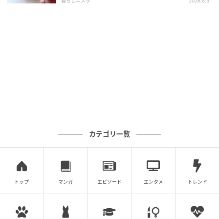
暮らしニスタ
2026.8.5
オレンジページnet
③ 焼き上がったら春菊をのせ、ブラックペッパーとタ
カテゴリ一覧
バスコをかけて完成です。
トップ
マンガ
エピソード
エンタメ
トレンド