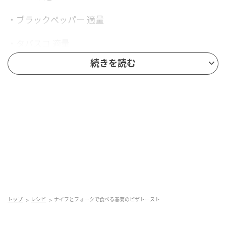
・ブラックペッパー 適量
・タバスコ 適量
続きを読む
【作り方】
① 春菊はよく洗い、キッチンペーパーでしっかり水気
を取ります。食べやすい大きさに切り、根元は斜め薄
切りにします。
トップ
レシピ
ナイフとフォークで食べる春菊のピザトースト