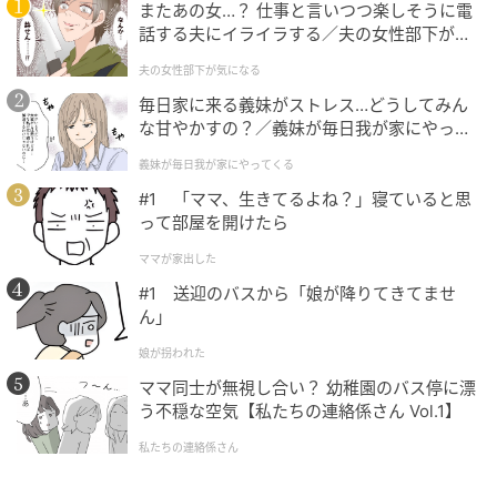
② 食パンにピザソースを塗り、チーズをのせてトース
またあの女…？ 仕事と言いつつ楽しそうに電
ターでこんがり焼きます。
話する夫にイライラする／夫の女性部下が気
になる（1）【夫婦の危機 まんが】
夫の女性部下が気になる
毎日家に来る義妹がストレス…どうしてみん
な甘やかすの？／義妹が毎日我が家にやって
くる（1）【義父母がシンドイんです！ まん
義妹が毎日我が家にやってくる
が】
#1 「ママ、生きてるよね？」寝ていると思
って部屋を開けたら
ママが家出した
#1 送迎のバスから「娘が降りてきてませ
ん」
娘が拐われた
ママ同士が無視し合い？ 幼稚園のバス停に漂
う不穏な空気【私たちの連絡係さん Vol.1】
オレンジページnet
私たちの連絡係さん