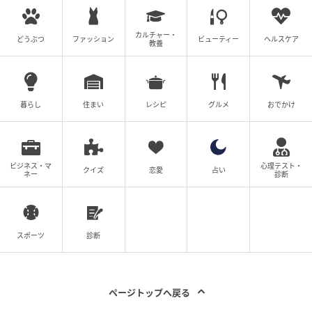
勝手に車を使う弟に限界──事故寸前でも反
省ゼロ、その時“母”が一言
カルチャー・
どうぶつ
ファッション
ビューティー
ヘルスケア
教養
の記事をもっとみる
暮らし
住まい
レシピ
グルメ
おでかけ
ビジネス・マ
心理テスト・
クイズ
恋愛
占い
ネー
診断
スポーツ
診断
ページトップへ戻る