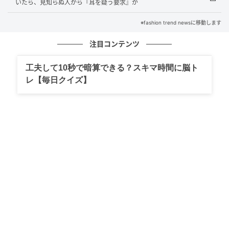
いたら、見知らぬ人から『耳を疑う要求』が
なんと、教室の前にはBちゃん親子の姿が。
※fashion trend newsに移動します
Bちゃんママは私たちに気づくと「うちも来ちゃっ
注目コンテンツ
た！」と笑顔に。しかし、Aちゃんママは困った表情
工夫して10秒で暗算できる？スキマ時間に脳ト
で「だから、予約しないとダメなんですよ」と言って
レ【毎日クイズ】
います。
「一人くらい増えても大丈夫でしょ」
「生徒が増えたほうが、先生も嬉しいんじゃない？」
悪びれもせず、Bちゃんママは続けます。
埒が明かないと思ったAちゃんママが教室にいた先生
にヘルプを求めたところ、少人数制の教室で万が一の
怪我などにも備えて人数制限は厳しくしていること、
安全面に配慮しているのでやはり予約をお願いしたい
と丁寧に説明してくれました。