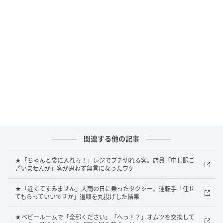
Aちゃんママは驚きながらも「来週の17時からです
よ」と答えたところ、Bちゃんママは何も言わずにそ
の場を立ち去りました。
その場にいたみんなは、ぽかんとしたまま。
「Bちゃんママ、何だったんだろう……」
「興味があったのかな？」
口々にしながら微妙な雰囲気になったものの、Aちゃ
んママは娘のダンス体験を予約してくれたのです。
関連する他の記事
体験当日。現地に行くとそこにいたのは、Aちゃん親子
★「ちゃんと袋に入れろ！」レジでブチ切れる客。店員「申し訳ご
ざいませんが」客が思わず無言になったワケ
だけではありませんでした──。
★「近くてすみません」大雨の日に乗ったタクシー。運転手「任せ
てもらっていいですか」道順を丸投げした結果
予約をしていないのに──！
★ベビールームで「全部ください」「へっ！？」オムツを交換して