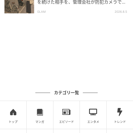
を続けた相手を、管理会社が防犯カメラで特
※本記事は、執筆ライターが取材した実話です。ライタ
定した朝
ーがヒアリングした内容となっており、取材対象者の
GLAM
2026.8.5
個人が特定されないよう固有名詞などに変更を加えな
がら構成しています。
FTNコラムニスト：清水マキ
育児を機にキャリアを転換し、独学からライター講座
の添削講師まで登り詰めた実力派。PTAやスポ少での
積極的な交流から、ママたちの「ここだけの話」を
日々リサーチ。金融記事も手がける確かな知性と、育
児に奮闘する親としての等身大な目線を掛け合わせ、
大人女性のライフスタイルから切実な悩みまでを鋭
カテゴリ一覧
く、温かく描き出す。
元記事で読む
トップ
マンガ
エピソード
エンタメ
トレンド
次の記事