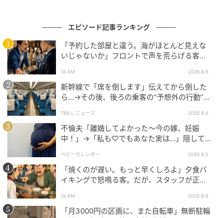
「ルールは守らないとダメだよ～」
Bちゃんママのほうを向きながら、悪気のない明るい
エピソード記事ランキング
トーンで、けれど核心を突くCちゃんママ。
「予約した部屋と違う。海がほとんど見えな
いじゃないか」フロントで声を荒らげる客。
実はCちゃんママ、いわゆる天然ママ。その勢いに押さ
だが、支配人が予約記録を示した結果
GLAM
2026.8.6
れたのか、Bちゃんママは文句を言いながら帰って行き
新幹線で「席を倒します」伝えてから倒した
ました。
ら…→その後、後ろの乗客の“予想外の行動”に
「不快ですぐに立ち去りました」
Cちゃんママは「さあ、行こう！」と晴れやかな顔で
TRILL ニュース
2026.8.6
教室へ。
不倫夫「離婚してよかった〜今の嫁、妊娠
Aちゃんママと私は「はっきり言ってくれて助かった
中！」→「私も♡でもあなた実は…」隠して
いた事実を暴露した結果
ね」と顔を見合わせ、思わず安堵の笑みがこぼれまし
ベビーカレンダー
2026.8.5
た。「親がルールを守る姿を見せないとね」と言い合
「焼くのが遅い。もっと早くしろよ」夕食バ
った出来事でした。
イキングで怒鳴る客。だが、スタッフが正論
を並べた結果
GLAM
2026.8.6
【体験者：30代・女性主婦、回答時期：2026年1月】
「月3000円の区画に、また自転車」無断駐輪