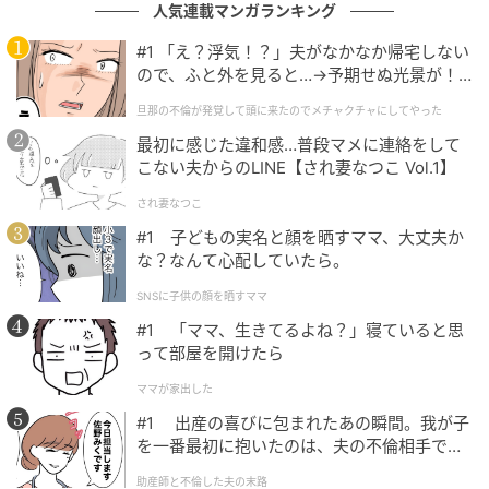
人気連載マンガランキング
それでもBちゃんママは「融通が利かない」と文句を言
#1 「え？浮気！？」夫がなかなか帰宅しない
い始めてしまいます。
ので、ふと外を見ると…→予期せぬ光景が！
｜旦那の不倫が発覚して頭に来たのでメチャ
旦那の不倫が発覚して頭に来たのでメチャクチャにしてやった
クチャにしてやった
そこにやって来たのは、同じ幼稚園に通うCちゃん親
最初に感じた違和感…普段マメに連絡をして
子。
こない夫からのLINE【され妻なつこ Vol.1】
私たちと同じく、予約をしてから体験レッスンを受け
され妻なつこ
に来たそうです。
#1 子どもの実名と顔を晒すママ、大丈夫か
な？なんて心配していたら。
天然ママの正論パンチが炸裂
SNSに子供の顔を晒すママ
#1 「ママ、生きてるよね？」寝ていると思
って部屋を開けたら
「どうしたの～？」と尋ねるCちゃんママにいきさつ
を話したところ……
ママが家出した
#1 出産の喜びに包まれたあの瞬間。我が子
「えー！ 予約してないのに来たの！？」
を一番最初に抱いたのは、夫の不倫相手でし
「先生が困っちゃうよー！」
た。
助産師と不倫した夫の末路