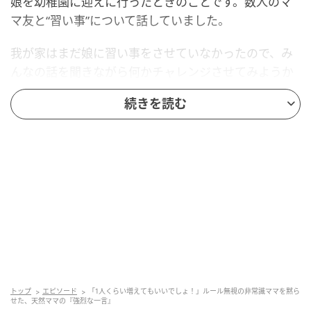
娘を幼稚園に迎えに行ったときのことです。数人のマ
マ友と“習い事”について話していました。
我が家はまだ娘に習い事をさせていなかったので、み
んなの話を聞きながら何かチャレンジさせてみようか
なと思っていました。すると、娘と仲の良いAちゃんの
続きを読む
ママが、ダンス教室の体験があると誘ってくれたので
す。
その場で娘に話してみると「やりたい！」と興味
津々。Aちゃんも、一緒に通いたいと嬉しそうでした。
突然話に入ってきたママ友
すると、話の輪には入っていなかったBちゃんママが突
然こちらへ来て「それって、いつあるんですか？」と
トップ
エピソード
「1人くらい増えてもいいでしょ！」ルール無視の非常識ママを黙ら
せた、天然ママの『強烈な一言』
聞いてきました。