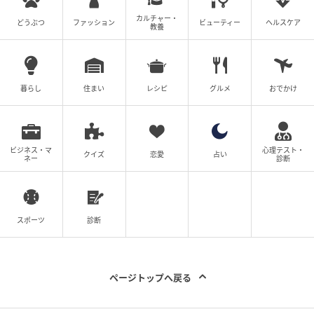
Sitakke
カルチャー・
どうぶつ
ファッション
ビューティー
ヘルスケア
教養
F-15でやってきたのはふるさとの空。
家族がその姿を地上から見守っていました。
暮らし
住まい
レシピ
グルメ
おでかけ
ビジネス・マ
心理テスト・
クイズ
恋愛
占い
ネー
診断
スポーツ
診断
Sitakke
ページトップへ戻る
小林さんがふるさとの空から見つめたさらなる夢も教
えてくれました。