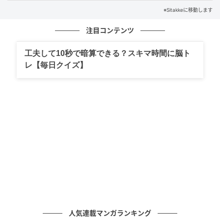
※Sitakkeに移動します
注目コンテンツ
Sitakke
工夫して10秒で暗算できる？スキマ時間に脳ト
「私のタックネームは五稜。函館市出身なので五稜郭
レ【毎日クイズ】
がなじみのある場所で、『五稜』を希望したら希望通
りになりました」
任務中は名前ではなく、愛称（タックネーム）で呼ば
れるのが戦闘機パイロットです。
人気連載マンガランキング