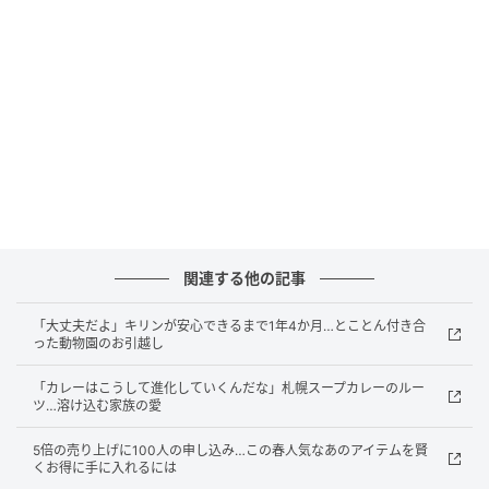
Sitakke
そう案内してくれたのは千歳基地第2航空団の小林夏帆
（こばやしかほ）さん。
全国で数人しかいない女性戦闘機パイロットで北海道
出身では初めてです。
関連する他の記事
「大丈夫だよ」キリンが安心できるまで1年4か月…とことん付き合
った動物園のお引越し
「カレーはこうして進化していくんだな」札幌スープカレーのルー
ツ…溶け込む家族の愛
5倍の売り上げに100人の申し込み…この春人気なあのアイテムを賢
くお得に手に入れるには