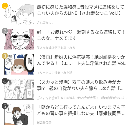
最初に感じた違和感…普段マメに連絡をして
こない夫からのLINE【され妻なつこ Vol.1】
され妻なつこ
Sitakke
#1 「お疲れ〜♡」遅刻するなら連絡して！
この女、ナメてます
F-15戦闘機の速度は最大マッハ2.5。千歳～東京間を約
17分で行ける計算です。
美人な友達は何でも許される
【漫画】新婚夫に浮気疑惑！絶対証拠をつか
そのスピードで飛行し、急旋回、急上昇。
んでやる！【エリート夫に浮気された話 Vol.
最大9Ｇ。50キロの人だと450キロの負荷が体にかかる
1】
エリート夫に浮気された話
計算です。
【スカッと漫画】双子の娘より飲み会が大
事!? 親の自覚がない夫を懲らしめた話【第1
話】
【スカッと漫画】双子の娘より飲み会が大事!? 親の自覚がない夫を
懲らしめた話
「朝からどこ行ってたんだよ」いつまでも子
どもの習い事を把握しない夫【離婚後同居 Vo
l.1】
離婚後同居