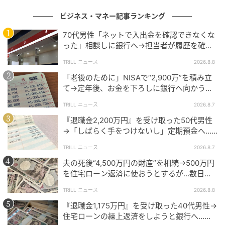
ビジネス・マネー記事ランキング
70代男性「ネットで入出金を確認できなくな
った」相談しに銀行へ→担当者が履歴を確認
Sitakke
したところ…判明した“恐ろしい事実”
TRILL ニュース
2026.8.8
厳しいトレーニングを積む小林さんですが…こんな意
「老後のために」NISAで“2,900万”を積み立
外な一面も。
て→定年後、お金を下ろしに銀行へ向かう
が…60代男性を襲った“想定外の落とし穴”
TRILL ニュース
2026.8.7
「実を言うと、ジェットコースターとか嫌いなんです
『退職金2,200万円』を受け取った50代男性
けど…。F-15はあんまり怖くない」
→「しばらく手をつけないし」定期預金へ…4
年後、通帳を見て“青ざめたワケ”
TRILL ニュース
2026.8.7
夫の死後“4,500万円の財産”を相続→500万円
を住宅ローン返済に使おうとするが…数日
後、判明した事実に妻が“絶句したワケ”
TRILL ニュース
2026.8.8
『退職金1,175万円』を受け取った40代男性→
住宅ローンの繰上返済をしようと銀行へ…し