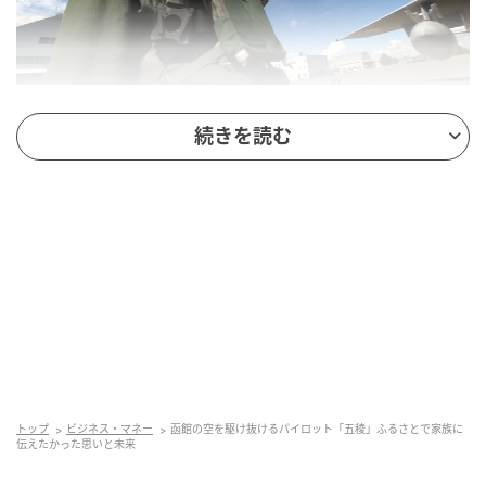
Sitakke
続きを読む
この空へ特別な思いで向かったパイロットがいまし
た。
北海道初の女性戦闘機パイロット
「こちらがＦ-15戦闘機です」
トップ
ビジネス・マネー
函館の空を駆け抜けるパイロット「五稜」ふるさとで家族に
伝えたかった思いと未来