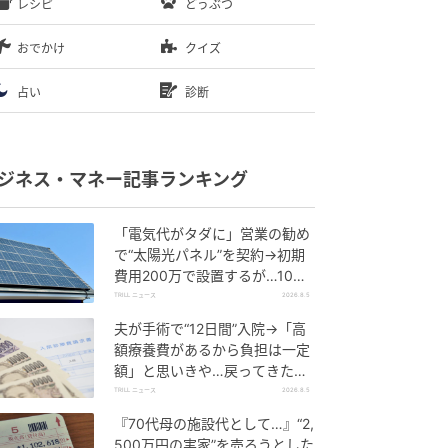
レシピ
どうぶつ
おでかけ
クイズ
占い
診断
ジネス・マネー記事ランキング
「電気代がタダに」営業の勧め
で“太陽光パネル”を契約→初期
費用200万で設置するが…10年
後、60代夫婦に届いた“2通の通
TRILL ニュース
2026.8.5
知”
夫が手術で“12日間”入院→「高
額療養費があるから負担は一定
額」と思いきや…戻ってきた金
額を見て60代妻が“絶句したワ
TRILL ニュース
2026.8.5
ケ”
『70代母の施設代として…』“2,
500万円の実家”を売ろうとした