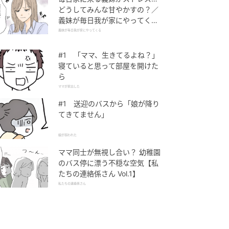
どうしてみんな甘やかすの？／
義妹が毎日我が家にやってくる
（1）【義父母がシンドイんで
義妹が毎日我が家にやってくる
す！ まんが】
#1 「ママ、生きてるよね？」
寝ていると思って部屋を開けた
ら
ママが家出した
#1 送迎のバスから「娘が降り
てきてません」
娘が拐われた
ママ同士が無視し合い？ 幼稚園
のバス停に漂う不穏な空気【私
たちの連絡係さん Vol.1】
私たちの連絡係さん