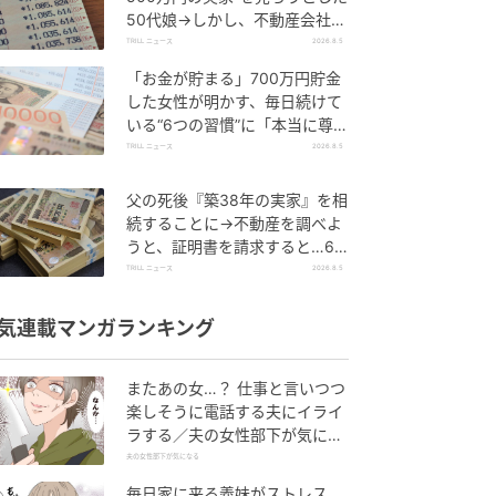
50代娘→しかし、不動産会社か
ら告げられた“思わぬ一言”に絶
TRILL ニュース
2026.8.5
句
「お金が貯まる」700万円貯金
した女性が明かす、毎日続けて
いる“6つの習慣”に「本当に尊
敬」「素晴らしい」
TRILL ニュース
2026.8.5
父の死後『築38年の実家』を相
続することに→不動産を調べよ
うと、証明書を請求すると…60
代息子が目にした“想定外の事
TRILL ニュース
2026.8.5
実”
気連載マンガランキング
またあの女…？ 仕事と言いつつ
楽しそうに電話する夫にイライ
ラする／夫の女性部下が気にな
る（1）【夫婦の危機 まんが】
夫の女性部下が気になる
毎日家に来る義妹がストレス…