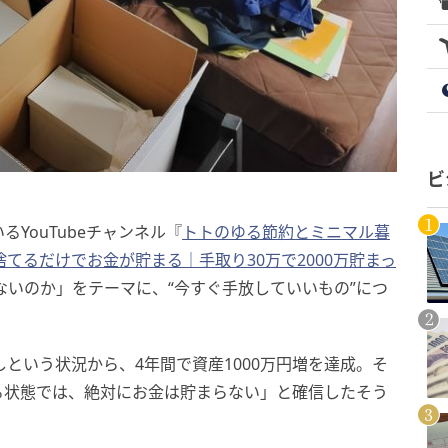
ビ
YouTubeチャンネル『
トトのゆる節約とミニマル暮
捨てるだけでお金が貯まる｜手取り30万で2000万貯まっ
ないのか」をテーマに、“今すぐ手放していいもの”につ
という状況から、4年間で資産1000万円増を達成。そ
る状態では、絶対にお金は貯まらない」と確信したそう