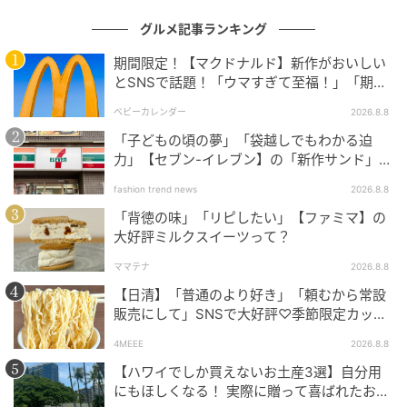
グルメ記事ランキング
期間限定！【マクドナルド】新作がおいしい
とSNSで話題！「ウマすぎて至福！」「期待
以上♡」
ベビーカレンダー
2026.8.8
「子どもの頃の夢」「袋越しでもわかる迫
力」【セブン-イレブン】の「新作サンド」に
ハマりそう！
fashion trend news
2026.8.8
奈良・氷室神社を舞台に全国の名店が集まるかき氷の
「背徳の味」「リピしたい」【ファミマ】の
祭典「ひむろしらゆき祭」に、佐藤貿易は台湾の行列
大好評ミルクスイーツって？
かき氷店「朝日夫婦」と組んで参戦します。
ママテナ
2026.8.8
朝日夫婦のロゴ入りクロスが敷かれたテーブルには、
【日清】「普通のより好き」「頼むから常設
チャンピオンマンゴーが1玉丸ごと添えられ、黒板には
販売にして」SNSで大好評♡季節限定カップ
ヌードルが発売中！
「マンゴー大福かき氷 1,800円」の文字が並びます。
4MEEE
2026.8.8
【ハワイでしか買えないお土産3選】自分用
提供された一皿は、赤からオレンジへとなだらかなグ
にもほしくなる！ 実際に贈って喜ばれたおす
ラデーションを描く山盛りのかき氷で、果実の鮮度を