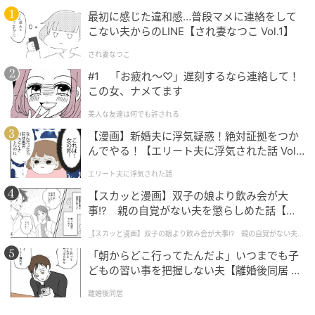
最初に感じた違和感…普段マメに連絡をして
こない夫からのLINE【され妻なつこ Vol.1】
され妻なつこ
#1 「お疲れ〜♡」遅刻するなら連絡して！
この女、ナメてます
美人な友達は何でも許される
【漫画】新婚夫に浮気疑惑！絶対証拠をつか
んでやる！【エリート夫に浮気された話 Vol.
1】
エリート夫に浮気された話
会場のブース展示（マンゴー大福かき氷 1,800円）
【スカッと漫画】双子の娘より飲み会が大
事!? 親の自覚がない夫を懲らしめた話【第1
話】
【スカッと漫画】双子の娘より飲み会が大事!? 親の自覚がない夫を
懲らしめた話
「朝からどこ行ってたんだよ」いつまでも子
どもの習い事を把握しない夫【離婚後同居 Vo
l.1】
離婚後同居