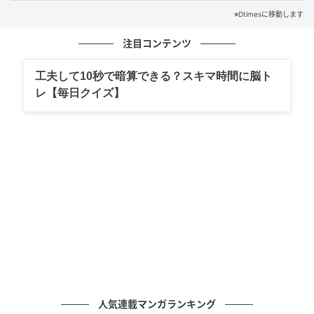
りです。
※Dtimesに移動します
効率を優先した早摘みを一切行わず、糖度16度を超え
注目コンテンツ
る濃厚な甘みと芳醇な香りが凝縮される瞬間まで樹の
工夫して10秒で暗算できる？スキマ時間に脳ト
上で育てます。
レ【毎日クイズ】
収穫後は航空便で日本へ直送され、最短5日で届けられ
るため、冷凍流通では再現できない「もぎたての鮮
度」がそのまま手元に届きます。
ひむろしらゆき祭での完売
人気連載マンガランキング