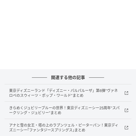
販売開始：2026年5月1日
販売先：自社ECサイト（no1mango.base.shop）
ラインナップ：1.2〜1.5kg（2〜3玉）／2.5kg（5〜
8玉）／5kg（8〜14玉）
早期購入特典：最大2,000円分クーポン発行
「チャンピオンマンゴー」は、台湾最南端の産地とし
て名高い屏東県で育てられた最高級マンゴーのブラン
関連する他の記事
ドです。
東京ディズニーランド「ディズニー・パルパルーザ」第6弾“ヴァネ
5,900名の生産者が競う屏東県のマンゴー品評会にお
ロペのスウィーツ・ポップ・ワールド”まとめ
いて、2023年と2025年の2度にわたり「最優秀県知事
きらめくジュビリーブルーの世界！東京ディズニーシー25周年“スパ
賞」を受賞した農園の果実だけを厳選しており、台湾
ークリング・ジュビリー”まとめ
国内でも流通量が限られた希少品です。
アナと雪の女王・塔の上のラプンツェル・ピーターパン！東京ディ
ズニーシー｢ファンタジースプリングス｣まとめ
このブランドの核心にあるのが、樹上完熟へのこだわ