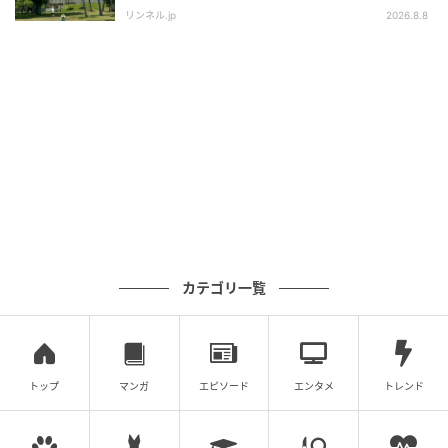
すめはこれ！
リンネル.jp
2026.8.8
直接封じ込めた仕上がりです。
準備したかき氷は2日間で全て完売し、会場からは「こ
れまで食べてきたマンゴーは何だったのか」と驚く声
が相次ぎます。
かき氷ファンが全国から集まる氷の祭典の場で、産地
と品質にこだわった果実の実力が発揮された2日間で
す。
カテゴリ一覧
品質と産地のこだわり
トップ
マンガ
エピソード
エンタメ
トレンド