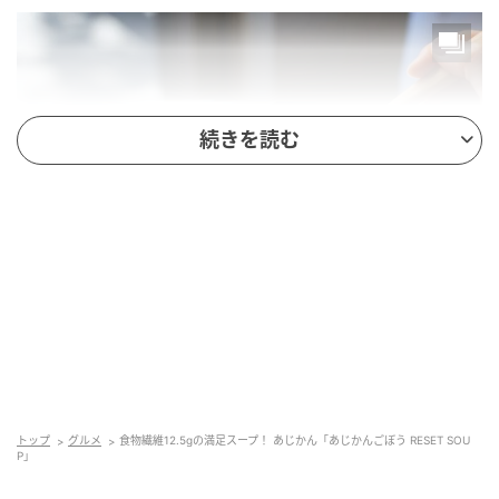
続きを読む
一般発売日：2026年5月10日
商品名：あじかんごぼう RESET SOUP
トップ
グルメ
食物繊維12.5gの満足スープ！ あじかん「あじかんごぼう RESET SOU
P」
内容量：1袋220g