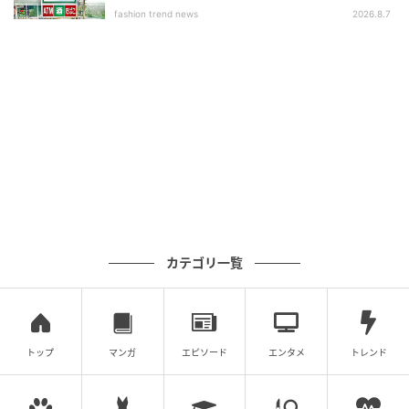
ツ」
fashion trend news
2026.8.7
カテゴリ一覧
カロリー：200kcal
トップ
マンガ
エピソード
エンタメ
トレンド
トマトベースに野菜を多く使用した食べ応えのある
スープ