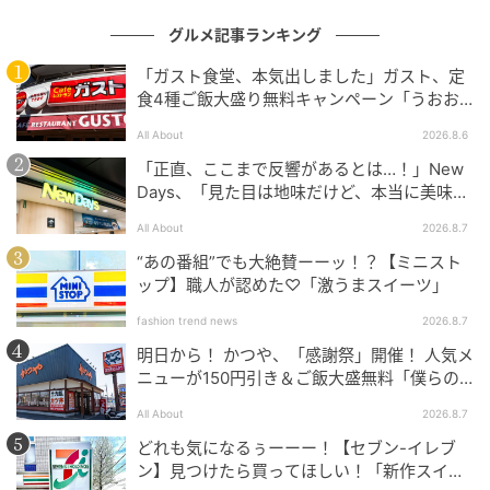
グルメ記事ランキング
「ガスト食堂、本気出しました」ガスト、定
食4種ご飯大盛り無料キャンペーン「うおお
おおおうまそう」
All About
2026.8.6
「正直、ここまで反響があるとは…！」New
Days、「見た目は地味だけど、本当に美味し
カロリー：259kcal
い」話題の弁当が再登場
All About
2026.8.7
ごぼうの風味とクリーミーな味わいを組み合わせた
“あの番組”でも大絶賛ーーッ！？【ミニスト
スープ
ップ】職人が認めた♡「激うまスイーツ」
fashion trend news
2026.8.7
全5種類の中で最もカロリーが高く、濃厚な味わいを楽
しみたい人に向く一品です。
明日から！ かつや、「感謝祭」開催！ 人気メ
ニューが150円引き＆ご飯大盛無料「僕らの
望んだ感謝祭だ」
All About
2026.8.7
どれも気になるぅーーー！【セブン-イレブ
ン】見つけたら買ってほしい！「新作スイー
ごろっと野菜のミネストローネ