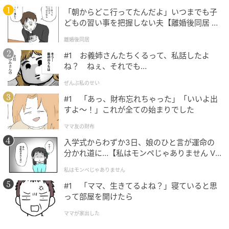
スープごとにごぼうのカット方法を変え、食感の違い
「朝からどこ行ってたんだよ」いつまでも子
を楽しめるように仕上げています。
どもの習い事を把握しない夫【離婚後同居 Vo
l.1】
離婚後同居
ごぼうの繊維に対するカットの方向を調整し、スープ
#1 お義姉さんたちくるって、私話したよ
でありながらしっかり食べた実感につなげた構成で
ね？ ねぇ、それでも…
す。
ぜんぶ私のせい
#1 「あっ、財布忘れちゃった」「いいよ出
すよ〜！」これが全ての始まりでした
ママ友の財布
濃厚クリーミーチャウダー
入学式からわずか3日、娘のひと言が運命の
分かれ道に…【私はモンペじゃありません Vo
l.1】
私はモンペじゃありません
#1 「ママ、生きてるよね？」寝ていると思
って部屋を開けたら
ママが家出した