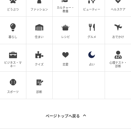
カルチャー・
トマトの風味をベースに、ごろっとした野菜で食べ応
どうぶつ
ファッション
ビューティー
ヘルスケア
教養
えを出したメニューです。
暮らし
住まい
レシピ
グルメ
おでかけ
ごぼうまるごと旨辛みそ
ビジネス・マ
心理テスト・
クイズ
恋愛
占い
ネー
診断
スポーツ
診断
ページトップへ戻る