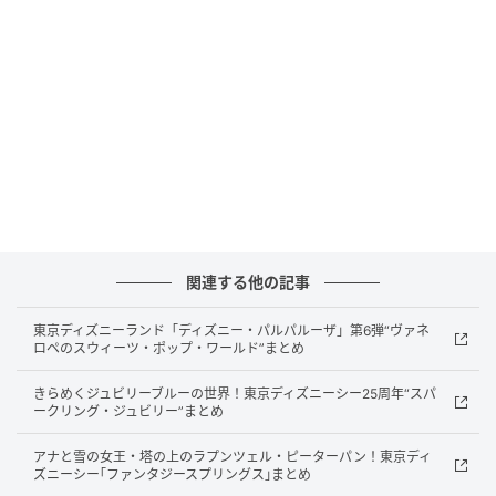
保存方法：冷凍保存（-18℃以下）
賞味期限：製造日より冷凍で1年間
販売場所：公式オンラインショップ
「あじかんごぼう RESET SOUP」は、国産ごぼうを主
原料にした冷凍タイプの食べるスープです。
1食あたりの食物繊維量は12.5gで、厚生労働省「日本
人の食事摂取基準（2025年版）」に基づく成人の1日
目標量の約半分に相当します。
関連する他の記事
生鮮ごぼう約1.4本分にあたる食物繊維を含み、咀嚼に
東京ディズニーランド「ディズニー・パルパルーザ」第6弾“ヴァネ
よる満足感も重視した設計です。
ロペのスウィーツ・ポップ・ワールド”まとめ
「ごぼうまるごとしょうゆ」と「ごぼうまるごと旨辛
きらめくジュビリーブルーの世界！東京ディズニーシー25周年“スパ
ークリング・ジュビリー”まとめ
みそ」には、あじかんの「国産焙煎ごぼう茶 ごぼうの
おかげ」を煮出したスープが使われています。
アナと雪の女王・塔の上のラプンツェル・ピーターパン！東京ディ
ズニーシー｢ファンタジースプリングス｣まとめ