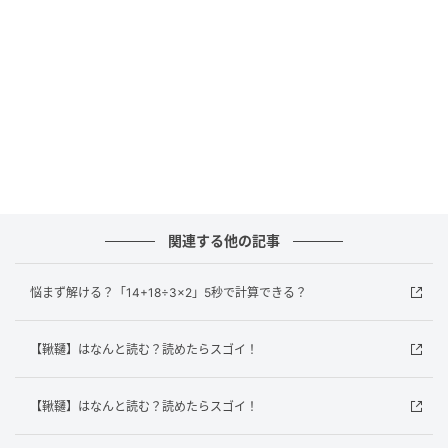
答えは？
この問題のポイントは計算の順番です。正しい計算の
順番は「掛け算・割り算」→「足し算・引き算」で
す。まずは「18÷3」を計算します。「18÷3=6」です。
この結果を元の式に戻すと「14+6×2」になります。
次に「6×2」を計算します。「6×2=12」です。これを
元の式に戻すと「14+12」になります。
最後に「14+12」を計算します。「14+12=26」です。
ですので、答えは「26」になります。
関連する他の記事
わかりましたか？普段は電卓やスマホに頼りがちな計
悩まず解ける？「14+18÷3×2」5秒で計算できる？
算ですが、自力で考えようとすると、意外と戸惑って
しまうこともありますよね。たまにはクイズで腕試し
【鞦韆】はなんと読む？読めたらスゴイ！
をして、計算力を鍛えておきましょう！
文／andGIRLweb編集部
【鞦韆】はなんと読む？読めたらスゴイ！