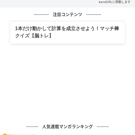
元記事で読む
※andGIRLに移動します
注目コンテンツ
次の記事
どこから手をつける？「5÷5+9×9−9」正し
1本だけ動かして計算を成立させよう！マッチ棒
く計算できる？
クイズ【脳トレ】
の記事をもっとみる
人気連載マンガランキング