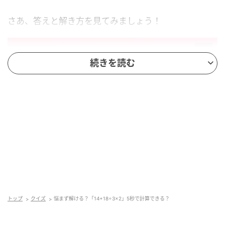
さあ、答えと解き方を見てみましょう！
続きを読む
andGIRL
トップ
クイズ
悩まず解ける？「14+18÷3×2」5秒で計算できる？