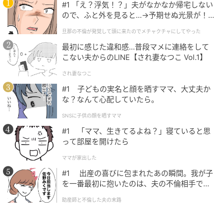
#1 「え？浮気！？」夫がなかなか帰宅しない
ので、ふと外を見ると…→予期せぬ光景が！
｜旦那の不倫が発覚して頭に来たのでメチャ
旦那の不倫が発覚して頭に来たのでメチャクチャにしてやった
クチャにしてやった
最初に感じた違和感…普段マメに連絡をして
こない夫からのLINE【され妻なつこ Vol.1】
され妻なつこ
#1 子どもの実名と顔を晒すママ、大丈夫か
な？なんて心配していたら。
SNSに子供の顔を晒すママ
#1 「ママ、生きてるよね？」寝ていると思
って部屋を開けたら
ママが家出した
#1 出産の喜びに包まれたあの瞬間。我が子
を一番最初に抱いたのは、夫の不倫相手でし
た。
助産師と不倫した夫の末路