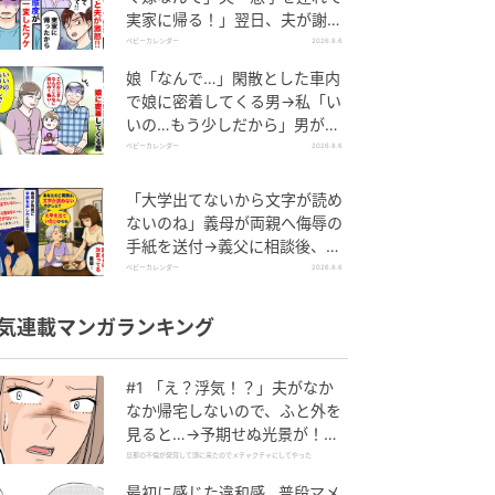
実家に帰る！」翌日、夫が謝罪
してきたワケ
ベビーカレンダー
2026.8.6
娘「なんで…」閑散とした車内
で娘に密着してくる男→私「い
いの…もう少しだから」男が血
相を変え逃げたワケ
ベビーカレンダー
2026.8.6
「大学出てないから文字が読め
ないのね」義母が両親へ侮辱の
手紙を送付→義父に相談後、訪
れた末路とは
ベビーカレンダー
2026.8.6
気連載マンガランキング
#1 「え？浮気！？」夫がなか
なか帰宅しないので、ふと外を
見ると…→予期せぬ光景が！｜
旦那の不倫が発覚して頭に来た
旦那の不倫が発覚して頭に来たのでメチャクチャにしてやった
のでメチャクチャにしてやった
最初に感じた違和感…普段マメ