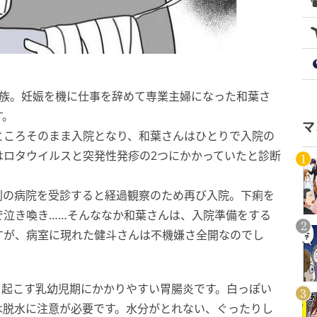
家族。妊娠を機に仕事を辞めて専業主婦になった和葉さ
す。
マ
ところそのまま入院となり、和葉さんはひとりで入院の
はロタウイルスと突発性発疹の2つにかかっていたと診断
別の病院を受診すると経過観察のため再び入院。下痢を
で泣き喚き……そんななか和葉さんは、入院準備をする
すが、病室に現れた健斗さんは不機嫌さ全開なのでし
を起こす乳幼児期にかかりやすい胃腸炎です。白っぽい
は脱水に注意が必要です。水分がとれない、ぐったりし