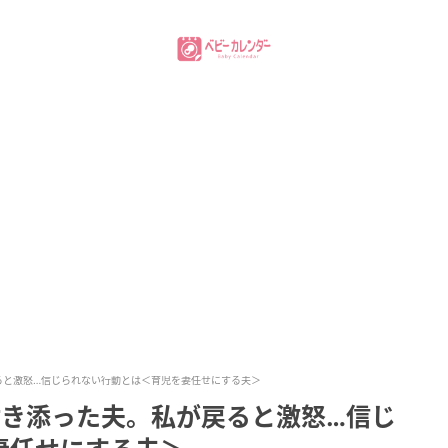
ると激怒…信じられない行動とは＜育児を妻任せにする夫＞
付き添った夫。私が戻ると激怒…信じ