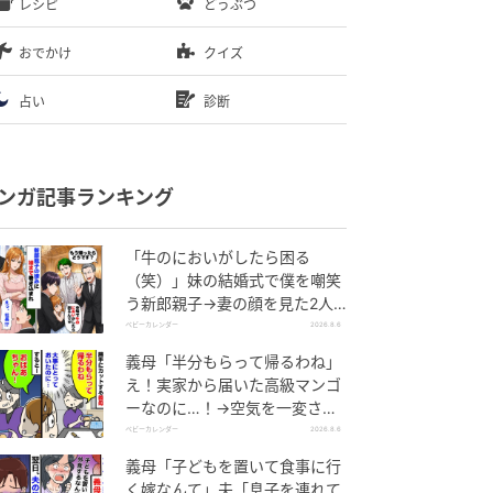
レシピ
どうぶつ
おでかけ
クイズ
占い
診断
ンガ記事ランキング
「牛のにおいがしたら困る
（笑）」妹の結婚式で僕を嘲笑
う新郎親子→妻の顔を見た2人
が絶句したワケ
ベビーカレンダー
2026.8.6
義母「半分もらって帰るわね」
え！実家から届いた高級マンゴ
ーなのに…！→空気を一変させ
た4歳娘の痛快な一言とは
ベビーカレンダー
2026.8.6
義母「子どもを置いて食事に行
く嫁なんて」夫「息子を連れて