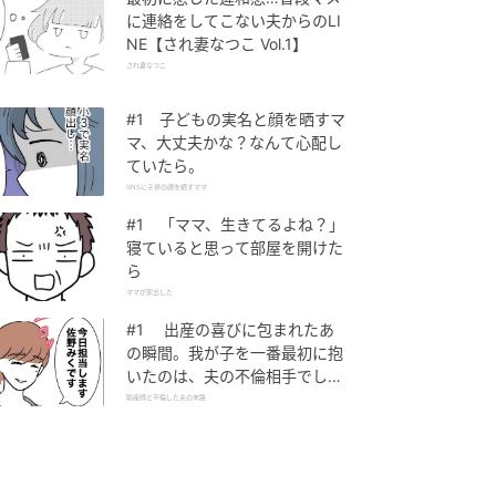
に連絡をしてこない夫からのLI
NE【され妻なつこ Vol.1】
され妻なつこ
#1 子どもの実名と顔を晒すマ
マ、大丈夫かな？なんて心配し
ていたら。
SNSに子供の顔を晒すママ
#1 「ママ、生きてるよね？」
寝ていると思って部屋を開けた
ら
ママが家出した
#1 出産の喜びに包まれたあ
の瞬間。我が子を一番最初に抱
いたのは、夫の不倫相手でし
た。
助産師と不倫した夫の末路