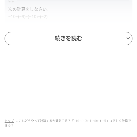
次の計算をしなさい。
−10−(−9)−(−10)−(−2)
続きを読む
解答
正解は、「
11
」です。
どうやって計算すればよいか、思い出せましたか？
次の「ポイント」を読めば、負の数の引き算の計算方
法が分かります。負の数の引き算がイメージしやすく
なる「数直線を使った解説」もしていますので、ぜひ
ご覧ください。
トップ
これどうやって計算するか覚えてる？「−10−(−9)−(−10)−(−2)」→正しく計算で
きる？