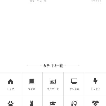
TRILL ニュース
2026.8.3
一方、負の数の計算では、この人は正の数の逆である
「
左向き
」になって移動します。ただし、
足し算は前
移動、引き算は後ろ移動というルールは変わりませ
ん。
−(−9)であれば、「
左向きになって後ろに9移動する
（引き算の動き）
」のです。この動きは、
正の数の足
し算（右向きになって前に9移動する）と同じ
ですよ
ね。よって、負の数の引き算と正の数の足し算は一致
カテゴリ一覧
するのです。
トップ
マンガ
エピソード
エンタメ
トレンド