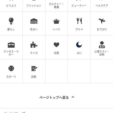
カルチャー・
どうぶつ
ファッション
ビューティー
ヘルスケア
教養
暮らし
住まい
レシピ
グルメ
おでかけ
今回の問題では、−10の位置にいた人が
「左向きにな
って後ろに9、10、2移動する（引き算の動き）」先が
答えです。これは−10の位置にいた人が「右向きになっ
ビジネス・マ
心理テスト・
クイズ
恋愛
占い
ネー
診断
て前に9、10、2移動する」先と同じになります
から、
答えは11になるのです。
スポーツ
診断
ページトップへ戻る