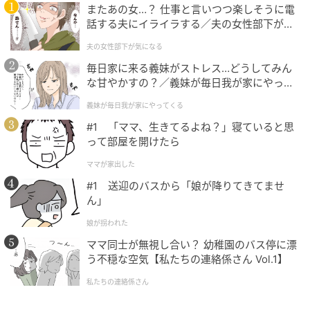
そもそも、負の数の計算はイメージしづらいもので
またあの女…？ 仕事と言いつつ楽しそうに電
す。
話する夫にイライラする／夫の女性部下が気
になる（1）【夫婦の危機 まんが】
夫の女性部下が気になる
そこで、今回は数直線を使って負の数の引き算の仕組
毎日家に来る義妹がストレス…どうしてみん
みを考えてみましょう。
な甘やかすの？／義妹が毎日我が家にやって
くる（1）【義父母がシンドイんです！ まん
義妹が毎日我が家にやってくる
が】
#1 「ママ、生きてるよね？」寝ていると思
って部屋を開けたら
ママが家出した
#1 送迎のバスから「娘が降りてきてませ
ん」
娘が拐われた
ママ同士が無視し合い？ 幼稚園のバス停に漂
う不穏な空気【私たちの連絡係さん Vol.1】
まず、
足し算は数直線上を前向きに移動すること、引
私たちの連絡係さん
き算は後ろ向きに移動すること
だと考えます。