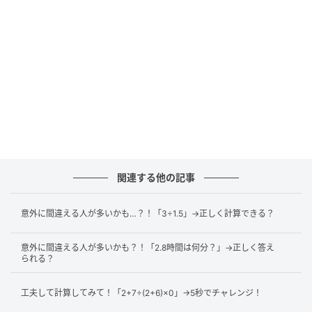
ポイント
この問題のポイントは「
負の数の引き算を正の数の足
し算にすること
」です。
次のように、負の数の引き算は、正の数の足し算に変
換できます。
<負の数の引き算>
関連する他の記事
−(−■)=+■
意外に間違える人が多いかも…？！「3÷1.5」→正しく計算できる？
よって、今回の問題は、次のように書き替えられま
す。
意外に間違える人が多いかも？！「2.8時間は何分？」→正しく答え
られる？
−10
−(−9)−(−10)−(−2)
工夫して計算してみて！「2+7÷(2+6)×0」→5秒でチャレンジ！
=−10
+9+10+2
←引き算を足し算に変換