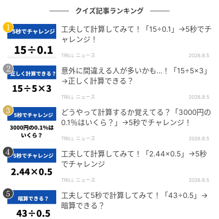
クイズ記事ランキング
ただし、このときどちらを向いているかで移動する方
工夫して計算してみて！「15÷0.1」→5秒でチ
向は異なってきます。
正の数の計算をする場合は、右
ャレンジ！
を向いている人が、前や後ろに移動するのだと考えて
ください。
TRILL ニュース
2026.8.5
意外に間違える人が多いかも…！「15÷5×3」
例えば、正の数の足し算「0+5」は数直線上の0にいる
→正しく計算できる？
人が「
右を向きながら前に5進む
」状態だと考えます。
TRILL ニュース
2026.8.5
するとこの人は、
5の位置に移動します。
逆に正の数の
どうやって計算するか覚えてる？「3000円の
引き算「0−4」は、0にいる人が「
右を向きながら後ろ
0.1％はいくら？」→5秒でチャレンジ！
に4進む
」状態ですから、この人は
−4の位置に移動し
TRILL ニュース
2026.8.5
ます。
工夫して計算してみて！「2.44×0.5」→5秒
でチャレンジ
この移動先が、計算の答えになります。
TRILL ニュース
2026.8.5
工夫して5秒で計算してみて！「43÷0.5」→
暗算できる？
0+5=5
0−4=−4