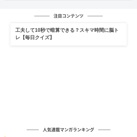
あとは、式に書いてある順番に数を足していけば答え
注目コンテンツ
が出ます。
工夫して10秒で暗算できる？スキマ時間に脳ト
レ【毎日クイズ】
−10+9
+10+2
=
−1+10
+2
=
9+2
=11
どうして負の数の引き算は正の数の足し算と
同じなの？
負の数の引き算が正の数の足し算と同じになること
に、いまいち納得がいかない人もいると思います。
人気連載マンガランキング