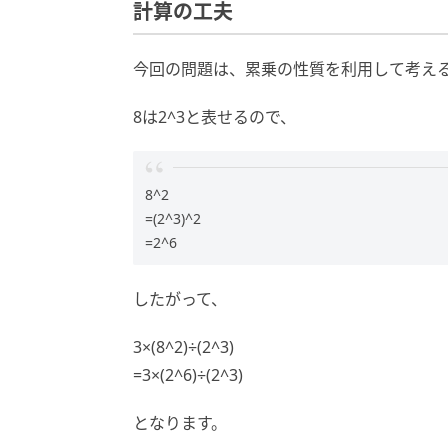
計算の工夫
今回の問題は、累乗の性質を利用して考え
8は2^3と表せるので、
8^2
=(2^3)^2
=2^6
したがって、
3×(8^2)÷(2^3)
=3×(2^6)÷(2^3)
となります。