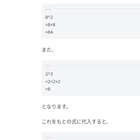
8^2
=8×8
=64
また、
2^3
=2×2×2
=8
となります。
これをもとの式に代入すると、