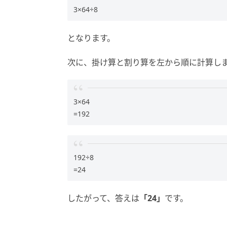
3×64÷8
となります。
次に、掛け算と割り算を左から順に計算し
3×64
=192
192÷8
=24
したがって、答えは
「24」
です。