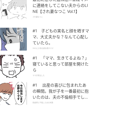
に連絡をしてこない夫からのLI
NE【され妻なつこ Vol.1】
され妻なつこ
#1 子どもの実名と顔を晒すマ
マ、大丈夫かな？なんて心配し
ていたら。
SNSに子供の顔を晒すママ
#1 「ママ、生きてるよね？」
寝ていると思って部屋を開けた
ら
ママが家出した
#1 出産の喜びに包まれたあ
の瞬間。我が子を一番最初に抱
いたのは、夫の不倫相手でし
た。
助産師と不倫した夫の末路