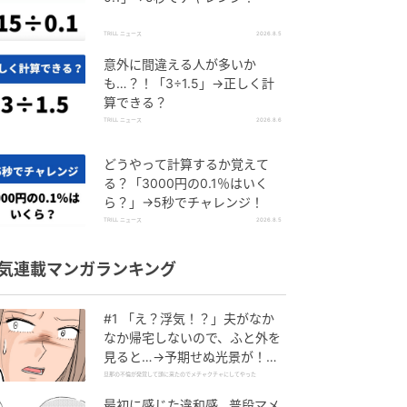
TRILL ニュース
2026.8.5
意外に間違える人が多いか
も…？！「3÷1.5」→正しく計
算できる？
TRILL ニュース
2026.8.6
どうやって計算するか覚えて
る？「3000円の0.1％はいく
ら？」→5秒でチャレンジ！
TRILL ニュース
2026.8.5
気連載マンガランキング
#1 「え？浮気！？」夫がなか
なか帰宅しないので、ふと外を
見ると…→予期せぬ光景が！｜
旦那の不倫が発覚して頭に来た
旦那の不倫が発覚して頭に来たのでメチャクチャにしてやった
のでメチャクチャにしてやった
最初に感じた違和感…普段マメ