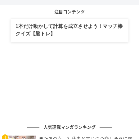
注目コンテンツ
※同じ優先順位の計算がある場合は、左から計算します。
1本だけ動かして計算を成立させよう！マッチ棒
「掛け算・割り算は足し算・引き算より先にする」、
クイズ【脳トレ】
「同じ優先順位の計算がある場合は、左から計算す
る」
というルールがあるため、今回は65×65→÷65の
順に計算をしていきます。
ところが、65×65はとても計算しづらく、10秒以内に
答えを出すのは難しそうです。そこで、次の
÷65
に注目
します。
実は、
B≠0のとき、A×B÷Bの答えは必ずA
になります。
AをB倍してから、すぐにBで割ったら元のAに戻るのは
イメージできるでしょう。
人気連載マンガランキング
つまり、
ある数を掛けてその直後に同じ数で割った
またあの女…？ 仕事と言いつつ楽しそうに電