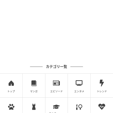
A
+B−B
=A
この関係を利用すると、ほとんど計算らしい計算をせ
ずに答えの65にたどり着けますよ。
今回のように同じ数が繰り返し出てくる式では、この
ような工夫がしやすいです。一見難しく見える式で
も、諦めず、簡単に計算できる方法を探してみましょ
う。
カテゴリ一覧
※当メディアでご紹介する数学関連記事においては、
複数の解法をもつものもございます。あくまでも一例
のご紹介に留まることを、ご了承ください。
トップ
マンガ
エピソード
エンタメ
トレンド
文（編集）：VY
数学とIT技術学習が趣味のWebライター。実用数学技
能検定2級と数学教員免許を取得後、家庭教師や学習支