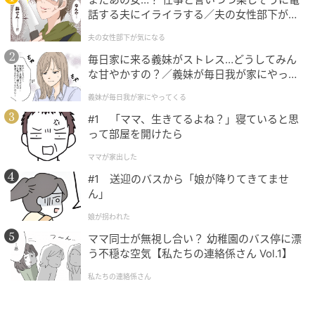
ら、掛け算と割り算は相殺しあう形になる
のですね。
話する夫にイライラする／夫の女性部下が気
この考え方を利用すると、今回の問題は次のように変
になる（1）【夫婦の危機 まんが】
夫の女性部下が気になる
形できます。
毎日家に来る義妹がストレス…どうしてみん
な甘やかすの？／義妹が毎日我が家にやって
くる（1）【義父母がシンドイんです！ まん
65+65−65
×65÷65←×65と÷65は相殺しあう
義妹が毎日我が家にやってくる
が】
=65+65−
65
#1 「ママ、生きてるよね？」寝ていると思
って部屋を開けたら
残りは足し算と引き算です。実はこの足し算と引き算
ママが家出した
も相殺する関係になっています。A+B−Bのように、Bを
#1 送迎のバスから「娘が降りてきてませ
足してその直後同じ数Bを引いたら、数は元のAに戻り
ん」
ますよね。
娘が拐われた
ママ同士が無視し合い？ 幼稚園のバス停に漂
よって、この問題でもわざわざ65+65の計算をする必
う不穏な空気【私たちの連絡係さん Vol.1】
要はありません。
私たちの連絡係さん