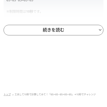
※制限時間は
10秒
です。
続きを読む
解答
正解は、「
65
」です。
二桁の掛け算や割り算を前にして、とても制限時間内
に計算ができないと感じた人もいるかもしれません
ね。
しかし、次の「ポイント」を見れば、この認識も変わ
るはずです。どのように計算をすれば、10秒以内に答
えが出せるのかを確認してみてください。
トップ
工夫して10秒で計算してみて！「65+65−65×65÷65」→10秒でチャレンジ