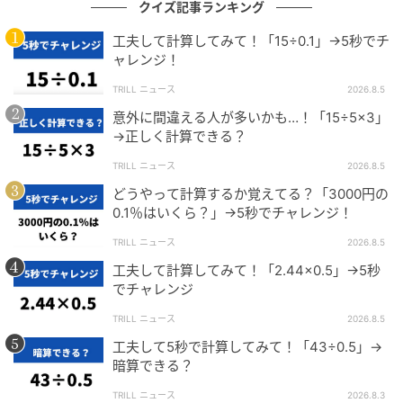
65
+65−65←+65と−65は相殺しあう
クイズ記事ランキング
=65
工夫して計算してみて！「15÷0.1」→5秒でチ
ャレンジ！
これで答えが出ましたね。
TRILL ニュース
2026.8.5
意外に間違える人が多いかも…！「15÷5×3」
→正しく計算できる？
まとめ
TRILL ニュース
2026.8.5
今回の問題では、同じ数の掛け算と割り算、同じ数の
どうやって計算するか覚えてる？「3000円の
0.1％はいくら？」→5秒でチャレンジ！
足し算と引き算が登場します。この二つの計算は相殺
しあう関係になります。
TRILL ニュース
2026.8.5
工夫して計算してみて！「2.44×0.5」→5秒
でチャレンジ
A
×B÷B
=A
TRILL ニュース
2026.8.5
※B≠0
工夫して5秒で計算してみて！「43÷0.5」→
暗算できる？
TRILL ニュース
2026.8.3