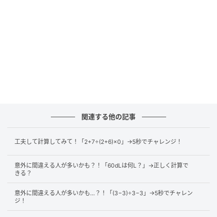
ポイント
この問題のポイントは「
相殺しあう計算に注目するこ
と
」です。
65+65−65
×65÷65
計算の工夫の仕方を考える前に、まず、この問題の計
関連する他の記事
算順序を確認しておきましょう。
工夫して計算してみて！「2+7÷(2+6)×0」→5秒でチャレンジ！
意外に間違える人が多いかも？！「60dLは何L？」→正しく計算で
<計算順序のルール>
きる？
次の順序で計算します。
1.括弧の中（※括弧には()や{}などの種類があります。）
意外に間違える人が多いかも…？！「(3−3)÷3−3」→5秒でチャレン
ジ！
2.掛け算・割り算
3.足し算・引き算