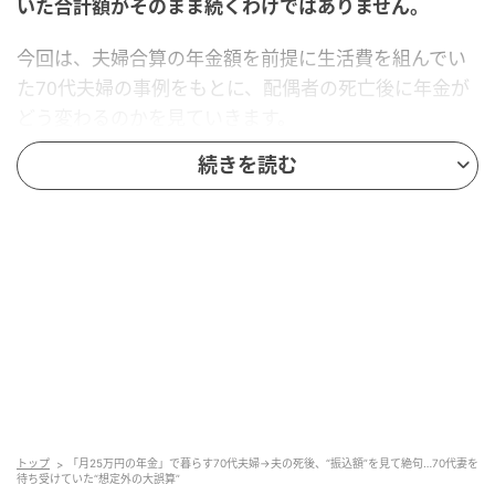
いた合計額がそのまま続くわけではありません。
今回は、夫婦合算の年金額を前提に生活費を組んでい
た70代夫婦の事例をもとに、配偶者の死亡後に年金が
どう変わるのかを見ていきます。
続きを読む
月25万円の年金で暮らしていた70代夫婦の事
例
相談者は70代の夫婦です。夫は会社員として約40年働
き、現役時代の年収はおおむね650万円前後でした。
退職後は、老齢基礎年金と老齢厚生年金を合わせて、
月約18万円を受け取っていました。
一方、妻は結婚後に専業主婦の期間が長く、ご自身の
年金については老齢基礎年金が中心です。妻の受給額
トップ
「月25万円の年金」で暮らす70代夫婦→夫の死後、“振込額”を見て絶句…70代妻を
は月7万円ほどでした。夫婦合計では月25万円ほどで
待ち受けていた“想定外の大誤算”