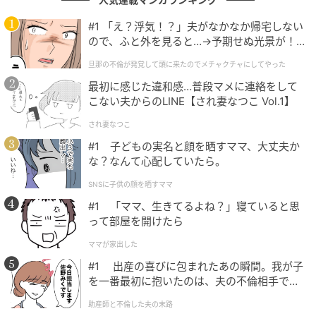
この事例で注意したいのは、夫婦2人の生活費が、1人
#1 「え？浮気！？」夫がなかなか帰宅しない
ので、ふと外を見ると…→予期せぬ光景が！
になったからといって半分になるわけではない点で
｜旦那の不倫が発覚して頭に来たのでメチャ
す。
旦那の不倫が発覚して頭に来たのでメチャクチャにしてやった
クチャにしてやった
最初に感じた違和感…普段マメに連絡をして
食費や日用品費はある程度減ります。しかし、
固定資
こない夫からのLINE【され妻なつこ Vol.1】
産税、火災保険料、通信費、電気・ガス・水道の基本
され妻なつこ
料金、住宅の修繕費など
は大きく変わりません。医療
#1 子どもの実名と顔を晒すママ、大丈夫か
費や介護費が増える可能性もあります。
な？なんて心配していたら。
仮に夫婦2人の生活費が月24万円だったとしても、妻1
SNSに子供の顔を晒すママ
人になった後の生活費が月12万円になるとは限りませ
#1 「ママ、生きてるよね？」寝ていると思
って部屋を開けたら
ん。実際には、月18万円から20万円程度かかる家庭も
あります。
ママが家出した
この場合、年金収入が月約15万円まで減ると、毎月3
#1 出産の喜びに包まれたあの瞬間。我が子
を一番最初に抱いたのは、夫の不倫相手でし
万円から5万円の赤字が出ます。年間では36万円から
た。
60万円です。10年続けば、360万円から600万円の取
助産師と不倫した夫の末路