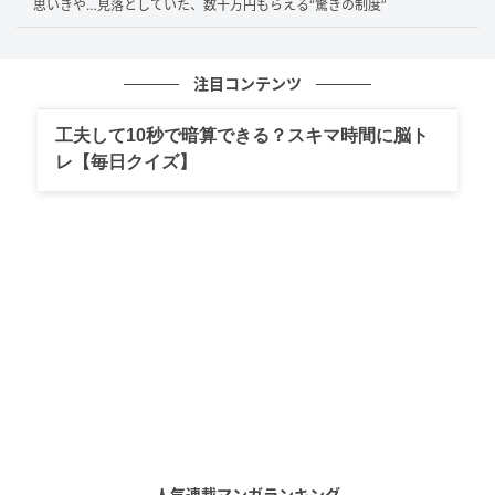
思いきや…見落としていた、数十万円もらえる“驚きの制度”
円、老齢厚生年金の報酬比例部分約11万円だったとし
ます。この場合、妻が受け取れる遺族厚生年金の目安
については、
夫の老齢厚生年金の報酬比例部分をもと
注目コンテンツ
に計算
されます。原則として、その4分の3が遺族厚生
年金の目安です。
工夫して10秒で暗算できる？スキマ時間に脳ト
レ【毎日クイズ】
この事例では、月約8万2,500円です。妻自身の老齢基
礎年金約7万円と合わせると、夫の死亡後の年金収入は
月約15万2,500円になります。夫婦で受け取っていた
月25万円から見ると、毎月約9万7,500円の減少です。
減少率は約39%で、4割近く年金収入が減る計算
です。
年額では約117万円の差になります。
夫婦合算で考えると生活費の見通しを誤りや
すい
人気連載マンガランキング