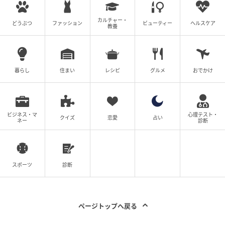
毎月の固定費、医療費、介護費、住まいの修繕費を見
カルチャー・
どうぶつ
ファッション
ビューティー
ヘルスケア
教養
込むと、必要額が見えやすくなります。不足が見込ま
れる場合は、預貯金の確保、生命保険の見直し、住居
費の圧縮、働けるうちの収入確保などを検討する必要
暮らし
住まい
レシピ
グルメ
おでかけ
があります。
老後の年金は、夫婦合算の金額だけで判断すると危険
です。本当に確認すべきなのは、「一人になった後も
ビジネス・マ
心理テスト・
クイズ
恋愛
占い
ネー
診断
生活を維持できるか」です。配偶者の死亡後の年金額
を早めに把握しておくことが、老後の大きな誤算を防
ぐ第一歩になります。
スポーツ
診断
※本記事で示す金額は、制度の仕組みを説明するため
の一例です。実際の受給額は、夫の厚生年金加入期
ページトップへ戻る
間、現役時代の報酬、妻自身の年金額などによって変