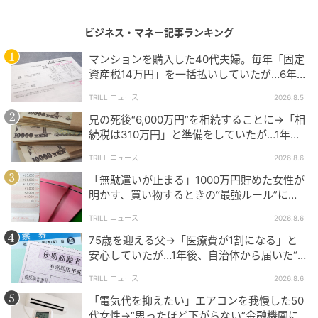
り崩しになります。
ビジネス・マネー記事ランキング
「夫婦で月25万円ある」という安心感だけで老後資金
を判断すると、
配偶者の死亡後に生活設計が大きく崩
マンションを購入した40代夫婦。毎年「固定
資産税14万円」を一括払いしていたが…6年
れるおそれがあります。
後、役所から届いた“1通の通知”に絶句
TRILL ニュース
2026.8.5
特に専業主婦期間が長い妻の場合、自分名義の厚生年
兄の死後“6,000万円”を相続することに→「相
金が少ないこともあります。そのため、
夫の死亡後
続税は310万円」と準備をしていたが…1年
は、妻自身の老齢基礎年金と遺族厚生年金が生活の柱
後、60代妹を直撃した“想定外の大誤算”
TRILL ニュース
2026.8.6
になります。夫の年金額をそのまま前提にしている
「無駄遣いが止まる」1000万円貯めた女性が
と、実際の収入との差に気づきにくくなります。
明かす、買い物するときの“最強ルール”に
「効果的」「物欲を減らすことができる」
TRILL ニュース
2026.8.6
FPが重視する「一人になった後」の年金と生
75歳を迎える父→「医療費が1割になる」と
安心していたが…1年後、自治体から届いた“1
活費
通の通知”に50代娘が絶句したワケ
TRILL ニュース
2026.8.6
老後資金は
「夫婦で元気な期間」と「どちらか1人にな
「電気代を抑えたい」エアコンを我慢した50
代女性→“思ったほど下がらない”金融機関に