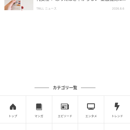
る期間」を分けて考える必要
があります。
相談すると…返ってきた”意外な答え”
TRILL ニュース
2026.8.6
夫婦で暮らしている間は、2人分の年金を合算して生活
費を考えます。しかし、配偶者が亡くなった後は、年
金の形が組み替わります。
夫の老齢基礎年金は止まり、老齢厚生年金もそのまま
全額が残るわけではありません。遺族厚生年金につい
ては、原則として夫の老齢厚生年金の報酬比例部分の4
分の3をもとに計算されます。そのため、夫が会社員と
して長く働いていた世帯でも、夫婦合計の年金額より
少なくなるケースが多くなります。
カテゴリ一覧
事前に確認したいのは、
現在の年金額だけではありま
せん。
夫が亡くなった後、妻がいくら受け取れるのか
です。ねんきん定期便や年金事務所で、夫婦それぞれ
の老齢基礎年金、老齢厚生年金の内訳を確認しておく
トップ
マンガ
エピソード
エンタメ
トレンド
ことが大切です。そのうえで、
残された配偶者の生活
費を試算
しましょう。