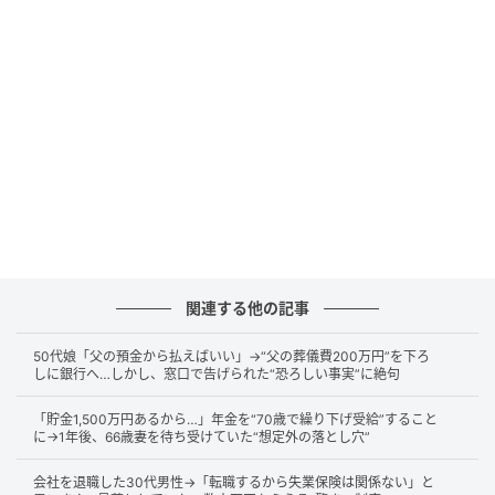
す。
住宅ローンは完済済みで、家賃負担もありません。食
費・水道光熱費・通信費・医療費・交際費などを合わ
せても、毎月の支出はおおむね24万円前後でした。そ
のため、夫婦は「年金だけで安心して暮らせる」と考
えていました。
ところが、夫が亡くなったことで状況は大きく変わり
ます。夫の老齢基礎年金と老齢厚生年金は、
夫本人に
支給される年金
です。そのため、夫が亡くなった後
関連する他の記事
は、夫本人の老齢年金としての支給は止まります。
50代娘「父の預金から払えばいい」→“父の葬儀費200万円”を下ろ
妻には
遺族厚生年金が支給される可能性があります。
しに銀行へ…しかし、窓口で告げられた“恐ろしい事実”に絶句
ただし、夫が受け取っていた年金18万円が、そのまま
「貯金1,500万円あるから…」年金を“70歳で繰り下げ受給”すること
妻に引き継がれるわけではありません。
に→1年後、66歳妻を待ち受けていた“想定外の落とし穴”
仮に夫の年金18万円の内訳が、老齢基礎年金約7万
会社を退職した30代男性→「転職するから失業保険は関係ない」と