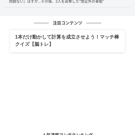
問題ない』はずが…その後、2人を直撃した“想定外の事態”
高齢者が抱える「話し相手が欲しい」というニーズ
に、営業担当者のこまめな訪問が合致してしまう側面
注目コンテンツ
があります。顧客は「金融商品」そのものよりも、付
随する「対話やサポート」に価値を感じて契約に至る
1本だけ動かして計算を成立させよう！マッチ棒
クイズ【脳トレ】
ことがあります。
一部の金融機関では、厳しい営業ノルマを背景に、顧
客との心理的距離を縮めることで契約を得る「リレー
ションシップ・バンキング」が、過度な依存関係を生
んでしまうケースがあります。
信頼関係を構築した上で、ノルマの達成を理由に契約
を促す手法は、時に「顧客の意向や能力に合った商品
を販売する原則」を形骸化させる恐れがあります。
人気連載マンガランキング