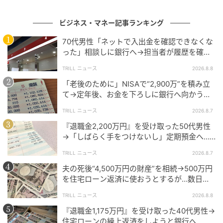
金融庁 金融サービス利用者相談室：
0570-016-811
ビジネス・マネー記事ランキング
消費者ホットライン：
188（局番なし）
法テラス（法的トラブルの相談）：
0570-078-374
70代男性「ネットで入出金を確認できなくな
った」相談しに銀行へ→担当者が履歴を確認
したところ…判明した“恐ろしい事実”
TRILL ニュース
2026.8.8
※本記事は特定の職種を誹謗中傷するものではなく、
「老後のために」NISAで“2,900万”を積み立
高齢者を狙った不適切な勧誘への注意喚起を目的とし
て→定年後、お金を下ろしに銀行へ向かう
ています。
が…60代男性を襲った“想定外の落とし穴”
TRILL ニュース
2026.8.7
『退職金2,200万円』を受け取った50代男性
次の記事
→「しばらく手をつけないし」定期預金へ…4
#1 お義姉さんたちくるって、私話したよ
年後、通帳を見て“青ざめたワケ”
TRILL ニュース
2026.8.7
ね？ ねぇ、それでも…
夫の死後“4,500万円の財産”を相続→500万円
を住宅ローン返済に使おうとするが…数日
の記事をもっとみる
後、判明した事実に妻が“絶句したワケ”
TRILL ニュース
2026.8.8
『退職金1,175万円』を受け取った40代男性→
住宅ローンの繰上返済をしようと銀行へ…し