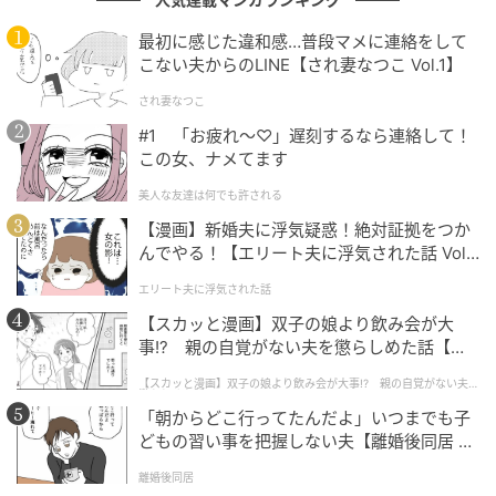
資産を守るための「対話」と「相談窓口」
最初に感じた違和感…普段マメに連絡をして
こない夫からのLINE【され妻なつこ Vol.1】
金融機関の地域密着型サービスは、高齢者の見守り役
として機能するポジティブな側面もあります。大切な
され妻なつこ
のは、そのサービスが「適切なルール」に基づいてい
#1 「お疲れ〜♡」遅刻するなら連絡して！
この女、ナメてます
るかを見守ることです。
美人な友達は何でも許される
家族による定期的コミュニケーション：
「最近、誰
【漫画】新婚夫に浮気疑惑！絶対証拠をつか
か訪ねてきた？」という何気ない会話が、異変を察知
んでやる！【エリート夫に浮気された話 Vol.
する第一歩になります。
1】
エリート夫に浮気された話
適合性の確認：
本人の判断能力や、リスク許容度に
【スカッと漫画】双子の娘より飲み会が大
見合った商品かどうかを家族を含めて確認する習慣が
事!? 親の自覚がない夫を懲らしめた話【第1
重要です。
話】
【スカッと漫画】双子の娘より飲み会が大事!? 親の自覚がない夫を
懲らしめた話
万が一、強引な勧誘や不適切な説明が疑われる場合
「朝からどこ行ってたんだよ」いつまでも子
どもの習い事を把握しない夫【離婚後同居 Vo
は、以下の公的な窓口で専門的なアドバイスを受ける
l.1】
ことが可能です。
離婚後同居