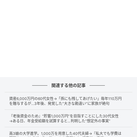
Aさんが解約させようとすると「あの子を悪く言わない
で！」と親子喧嘩にまで発展してしまう。そんな悲し
い事態を迎えてしまいました。
このように、高齢者本人は「対価としての納得感」を
持っていても、家族から見れば「不適切な勧誘」に映
るという、認識のギャップが家族間のトラブルに発展
する例も少なくありません。
関連する他の記事
コミュニケーションと営業目標
資産6,000万円の60代女性→「孫にも残してあげたい」毎年110万円
を贈与するが…3年後、発覚した“大きな勘違い”に家族が絶句
なぜ、不要と思われる金融商品を購入してしまう高齢
『老後資金のため』“貯蓄1,000万円”を目指すことにした30代女性
者が後を絶たないのでしょうか。そこには、金融機関
→ある日、年金受給額を試算すると…判明した“想定外の事実”
側の営業手法と、高齢者が抱える社会的な背景が複雑
高3娘の大学進学。1,000万を用意した40代夫婦→『私大でも学費は
に絡み合っています。