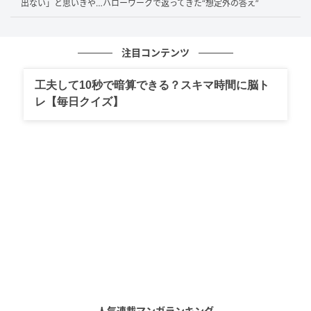
出ない」と思いきや…ハローワークで返ってきた“想定外の答え”
7年後、Aさんを襲った“誤算”
注目コンテンツ
iDeCoの運用開始から7年が経った頃、当時小学生だっ
たAさんの子どもは大学受験を目前に控えていました。
工夫して10秒で暗算できる？スキマ時間に脳ト
レ【毎日クイズ】
その頃にはAさんの仕事の業績が低迷しており、さらに
学費・塾代や受験費用などの出費が重なったことで、
家計は赤字ギリギリの状態に。
iDeCoでは約300万円の掛金が積み立てられていました
が、この資金はあてにできません。
「老後に備えること」を目的としている性質上、60歳
までは掛金や運用益を引き出せないのです。
「300万円近く積み立てているのに使えないなんて…」
と、後悔するAさん。
人気連載マンガランキング