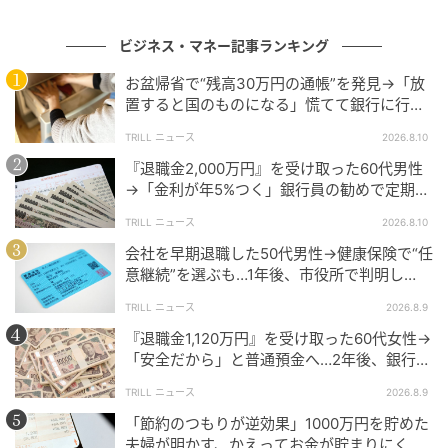
拠出が可能となります。
ビジネス・マネー記事ランキング
掛金が多ければその分節税メリットも大きくなります
お盆帰省で“残高30万円の通帳”を発見→「放
が、拠出した資金は原則として60歳まで受け取れませ
置すると国のものになる」慌てて銀行に行く
ん。
が…50代女性を待っていた“予想外の事実”
TRILL ニュース
2026.8.10
『退職金2,000万円』を受け取った60代男性
運用を開始する際はライフプランを考慮し、「老後ま
→「金利が年5%つく」銀行員の勧めで定期預
で使えないこと」を前提とした無理のない掛金の設定
金へ…その後に判明した“想定外の事実”
TRILL ニュース
2026.8.10
が大切です。
会社を早期退職した50代男性→健康保険で“任
意継続”を選ぶも…1年後、市役所で判明し
※実際のiDeCo上限は62,000円から事業主のDC掛金を
た“驚きの事実”に「胃が痛くなりました」
TRILL ニュース
2026.8.9
差し引いた額になります。
『退職金1,120万円』を受け取った60代女性→
「安全だから」と普通預金へ…2年後、銀行で
監修・執筆：元銀行員・ikebu
告げられた“思わぬ事実”に絶句
TRILL ニュース
2026.8.9
元銀行員・行政書士資格保有の金融・法律ライター。
「節約のつもりが逆効果」1000万円を貯めた
一種外務員資格（証券外務員一種）、行政書士資格を
夫婦が明かす、かえってお金が貯まりにくく