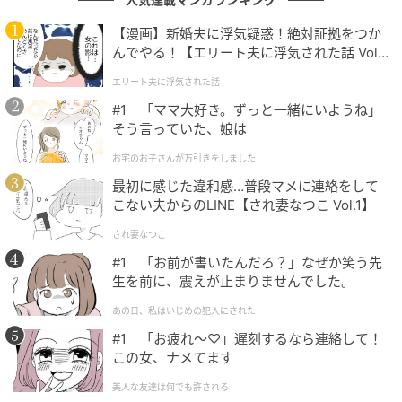
結局、Aさんは生活に余裕ができるまで掛金の拠出を
【漫画】新婚夫に浮気疑惑！絶対証拠をつか
停止し、不足する教育費は貯蓄を切り崩して対応する
んでやる！【エリート夫に浮気された話 Vol.
1】
ことになりました。
エリート夫に浮気された話
#1 「ママ大好き。ずっと一緒にいようね」
そう言っていた、娘は
「老後まで使えないこと」を前提とした掛金
お宅のお子さんが万引きをしました
の設定を
最初に感じた違和感…普段マメに連絡をして
こない夫からのLINE【され妻なつこ Vol.1】
2026年12月からはiDeCoの拡充が決定しており、毎月
され妻なつこ
の掛金限度額が引き上げられます。
#1 「お前が書いたんだろ？」なぜか笑う先
生を前に、震えが止まりませんでした。
第1号被保険者（自営業者など）：月額68,000円
→75,000円（国民年金基金との合計）
あの日、私はいじめの犯人にされた
第2号被保険者（会社員など）：月額23,000円また
#1 「お疲れ〜♡」遅刻するなら連絡して！
は20,000円→62,000円（企業年金との合計）
この女、ナメてます
美人な友達は何でも許される
Aさんのような自営業者は、月額75,000円まで掛金の