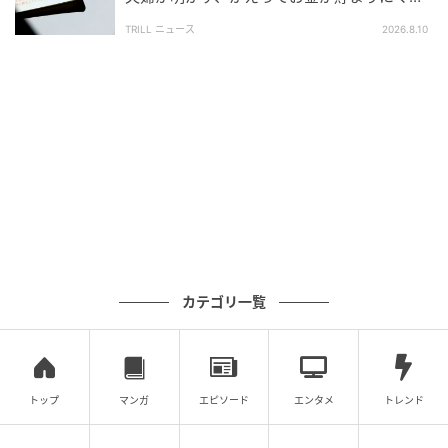
なる“NG行動”とは？
保有。大学では法学部・法律学科に在籍し、卒業後は
TRILL ニュース
2026.8.10
地方銀行に入行。個人リテール業務において、投資信
託・生命保険商品の販売を中心とする資産運用のサポ
ートのほか、住宅ローンや相続などの幅広い業務に携
わる。法人営業では、事業性融資や法人向けの運用商
品販売を担当。現在は金融・法律ジャンルを中心にラ
イターとして活動。銀行員時代の経験や保有資格を活
かし、専門的な内容を分かりやすく丁寧に解説するこ
とを得意とする。
次の記事
カテゴリ一覧
#1 「お疲れ〜♡」遅刻するなら連絡して！
この女、ナメてます
トップ
マンガ
エピソード
エンタメ
トレンド
の記事をもっとみる