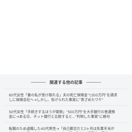
毎月の掛金を運用しながら利益を非課税で再投資でき
ること・掛金が全額所得控除の対象となることを知っ
たAさんは、商品性に魅力を感じてすぐに運用を開始
しました。
自営業者の掛金上限は、国民年金基金や国民年金付加
保険料と合わせて月額68,000円。「最初は少額から」
と考えていたAさんでしたが、節税効果を高めたい気持
ちから、月額35,000円の掛金を設定しました。
関連する他の記事
Aさんの課税所得は約1,500万円であり、節税メリット
は年間約18万円に。
60代女性「妻の私が受け取れる」夫の死亡保険金“1,500万円”を請求
しに保険会社へ→しかし、告げられた事実に“青ざめたワケ”
節税しながら老後に備えられることで、非常に満足さ
50代女性「手続きするほうが面倒」“500万円”を大手銀行の普通預
れている様子でした。
金に→ある日、ネット銀行と比較すると…“判明した事実”に絶句
転職のため退職した40代男性→「自己都合だと2ヶ月は失業手当が