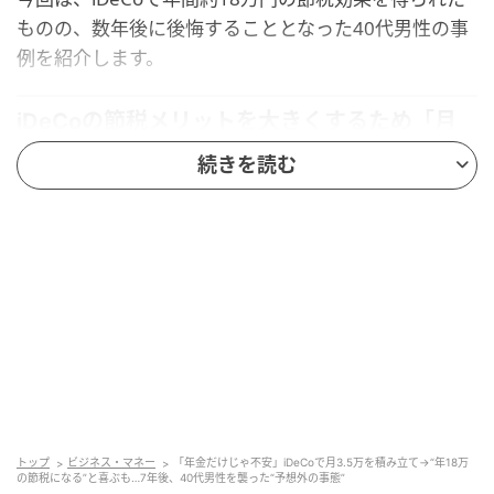
ものの、数年後に後悔することとなった40代男性の事
例を紹介します。
iDeCoの節税メリットを大きくするため「月
35,000円」の掛金を設定した男性
続きを読む
「国民年金だけじゃ不安だし、老後資金に備えたかっ
たんだ」
そう話すのは、自営業を営む40代の男性・Aさん（仮
名）。
将来の年金額に不安を抱えていたところ、取引先の銀
行から「iDeCo」を紹介されたとのこと。
そもそもiDeCoとは、積み立てた掛金を年金または一
トップ
ビジネス・マネー
「年金だけじゃ不安」iDeCoで月3.5万を積み立て→“年18万
の節税になる”と喜ぶも…7年後、40代男性を襲った“予想外の事態”
時金として受け取れる私的年金の一種です。