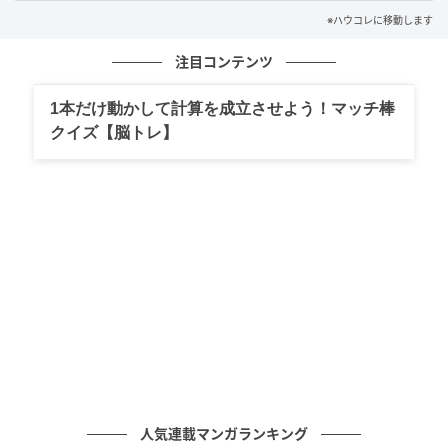
私に発言を促してくれました。準備してきた内容を、
※ハウコレに移動します
落ち着いた声で順序よく伝えることができました。会
議のあと、「わかりやすかったよ」と上司が言ってく
注目コンテンツ
れました。
1本だけ動かして計算を成立させよう！マッチ棒
クイズ【脳トレ】
そして...
あの会議から、しばらく時間が経ちました。彼の態度
がすぐに変わったわけではないし、職場の空気が一変
したわけでもありません。それでも私の中では、何か
が少し変わりました。誰かの思い込みに合わせるため
ではなく、自分の仕事と向き合うために声を出すこ
と。それが、私にとっての誠実さなのだと思えるよう
になりました。
声は、出し続けることで少しずつ届いていくもの。そ
んなふうに感じながら、今日もまた会議室の椅子に座
人気連載マンガランキング