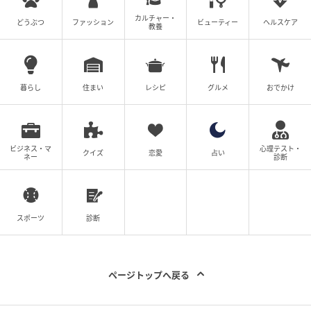
カルチャー・
どうぶつ
ファッション
ビューティー
ヘルスケア
教養
暮らし
住まい
レシピ
グルメ
おでかけ
ビジネス・マ
心理テスト・
クイズ
恋愛
占い
ネー
診断
スポーツ
診断
ページトップへ戻る