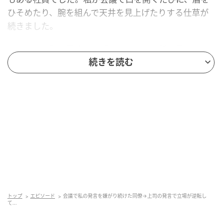
ひそめたり、腕を組んで天井を見上げたりする仕草が
続きました。
あるとき、別の同僚から「あの人、女は話が長いって
よく言ってるよ」と教えてもらいました。面と向かっ
続きを読む
て言われたわけではないけれど、そういうことだった
のかと、腑に落ちました。怒りというよりも、どこか
冷めたような気持ちになったことを覚えています。
準備を重ねた重要な会議
数週間後、取引先を交えた大切な会議がありました。
自分が長く担当してきた案件に関わる内容で、きちん
と伝えなければならないことがありました。資料を丁
寧に整理し、伝えるべき要点を絞り込み、話す順序ま
トップ
エピソード
会議で私の発言を嫌がり続けた同僚→上司の発言で立場が逆転し
て...
で繰り返し確認しながら準備しました。