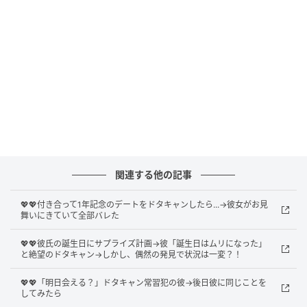
「場の空気のため」に黙るのではなく、「自分の仕事
に誠実であるため」に発言する。そう決めて当日を迎
えました。彼は開始早々から積極的に話し始め、自信
たっぷりに場を引っ張ろうとしていました。私は自分
の番を待ちました。
場が静まった瞬間
彼の話は、気がつくとかなりの時間が経っていまし
関連する他の記事
た。要点がまとまらないまま、エピソードを次々と重
ねていく語り口になっていきました。そのとき、上司
💖💖付き合って1年記念のデートをドタキャンしたら...→彼女がお見
舞いにきていて全部バレた
が穏やかな声で口を開きました。「君の話はとっても
長い。もう少し整理してから話して欲しい」。
💖💖彼氏の誕生日にサプライズ計画→彼「誕生日はムリになった」
と絶望のドタキャン→しかし、偶然の発見で状況は一変？！
「女は話が長い」と言い続けていた彼が、上司からそ
💖💖「明日会える？」ドタキャン常習犯の彼→後日彼に同じことを
う言われた瞬間でした。少し間があってから、上司が
してみたら