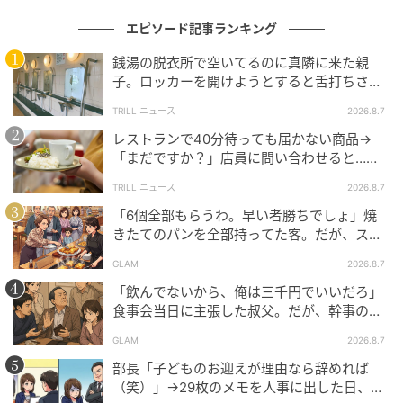
エピソード記事ランキング
銭湯の脱衣所で空いてるのに真隣に来た親
子。ロッカーを開けようとすると舌打ちさ
れ…→直後、娘の放った“純粋な一言”に「心の
TRILL ニュース
2026.8.7
中で拍手」
レストランで40分待っても届かない商品→
「まだですか？」店員に問い合わせると…そ
の後、“理不尽な対応”に「二度と行っていま
TRILL ニュース
2026.8.7
せん」
「6個全部もらうわ。早い者勝ちでしょ」焼
きたてのパンを全部持ってた客。だが、スタ
ッフの一言で状況が一変
GLAM
2026.8.7
「飲んでないから、俺は三千円でいいだろ」
食事会当日に主張した叔父。だが、幹事のい
とこが告げた一言とは
GLAM
2026.8.7
部長「子どものお迎えが理由なら辞めれば
（笑）」→29枚のメモを人事に出した日、部