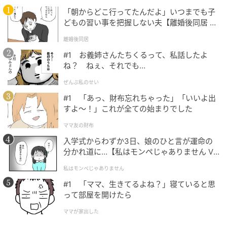
っています。
「朝からどこ行ってたんだよ」いつまでも子
どもの習い事を把握しない夫【離婚後同居 Vo
（20代女性・会社員）
l.1】
離婚後同居
本記事は、ハウコレ読者への独自アンケートに寄せら
#1 お義姉さんたちくるって、私話したよ
ね？ ねぇ、それでも…
れた実体験をもとに制作していますが、個人が特定さ
れないよう、一部設定を変更しています。
ぜんぶ私のせい
#1 「あっ、財布忘れちゃった」「いいよ出
（ハウコレ編集部）
すよ〜！」これが全ての始まりでした
ママ友の財布
元記事で読む
入学式からわずか3日、娘のひと言が運命の
分かれ道に…【私はモンペじゃありません Vo
の記事をもっとみる
l.1】
私はモンペじゃありません
#1 「ママ、生きてるよね？」寝ていると思
って部屋を開けたら
ママが家出した