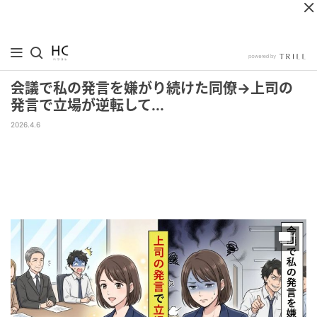
会議で私の発言を嫌がり続けた同僚→上司の
発言で立場が逆転して...
2026.4.6