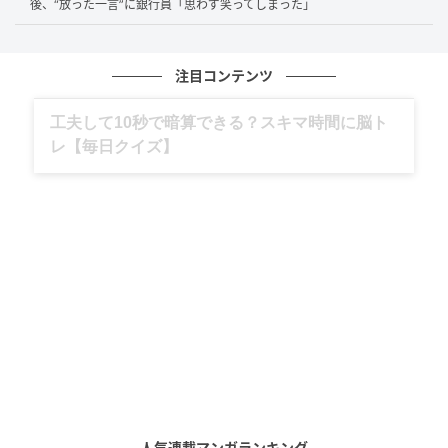
後、“放った一言”に銀行員「思わず笑ってしまった」
によく喋り、よく笑う男性に激変していたのです。
そして「前回は、あなたが素敵すぎて嫌われないよう
に必死で、緊張で固まってしまった。本当に申し訳な
注目コンテンツ
かった」という誠実な謝罪。一度「受け入れられた」
グルメ、ギャグ、子育て、旅行記……全部、読
という安心感を得たことで、彼のガチガチの鎧は外れ
めます。
たようでした。
その後、この二人はその
3ヶ月後に成婚し退会
。
もし彼女が初回の印象だけで「諦め」「お断り」して
いたら、この幸せな結末は一生訪れなかったのです。
なぜ「即お断り」したくなるのか？自尊心を
守るための“悲しい自傷行為”
なぜ私たちは、相手の不器用さを「自分への否定」と
人気連載マンガランキング