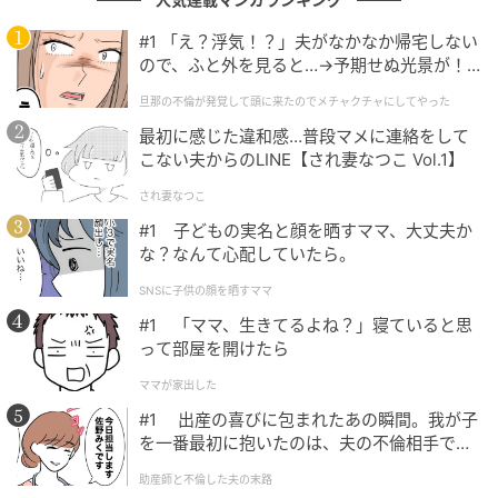
して過剰に受け取ってしまうのでしょうか。
#1 「え？浮気！？」夫がなかなか帰宅しない
その根本原因は、自分自身の内側にある
「傷つきたく
ので、ふと外を見ると…→予期せぬ光景が！
｜旦那の不倫が発覚して頭に来たのでメチャ
ない」という自己防衛本能
にあります。特に40代以上
旦那の不倫が発覚して頭に来たのでメチャクチャにしてやった
クチャにしてやった
の婚活では、「おばさんだと思われたくない」「若い
最初に感じた違和感…普段マメに連絡をして
女性と比べられたくない」という自己否定の種が根深
こない夫からのLINE【され妻なつこ Vol.1】
くあります。
され妻なつこ
そのため、相手の反応が薄いと一瞬で「写真と違うと
#1 子どもの実名と顔を晒すママ、大丈夫か
思われたんだ」と最悪のシナリオを脳内で再生し、拒
な？なんて心配していたら。
絶される前に自分から切り捨てることで、なんとかプ
SNSに子供の顔を晒すママ
ライドを保とうとしてしまうのです。
#1 「ママ、生きてるよね？」寝ていると思
って部屋を開けたら
ただし、これは自分を大切にしているのではなく、自
分のコンプレックスという色眼鏡で誤判定を下してい
ママが家出した
る「自傷行為」に他なりません。
#1 出産の喜びに包まれたあの瞬間。我が子
を一番最初に抱いたのは、夫の不倫相手でし
たった1時間、しかも極限状態にある相手の態度だけで
た。
「なし」と判定することが、婚活を永遠に長引かせる
助産師と不倫した夫の末路