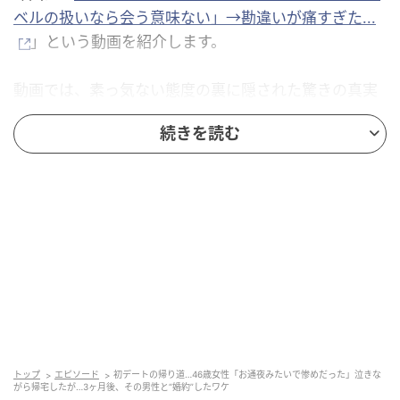
ベルの扱いなら会う意味ない」→勘違いが痛すぎた...
」という動画を紹介します。
動画では、素っ気ない態度の裏に隠された驚きの真実
と、主導権を握るための「戦略的保留」について詳し
続きを読む
く解説しています。
「お通夜みたいだった…」と泣いた40代女性
が、3ヶ月後にその男性と成婚したワケ
トップ
エピソード
初デートの帰り道…46歳女性「お通夜みたいで惨めだった」泣きな
がら帰宅したが…3ヶ月後、その男性と“婚約”したワケ