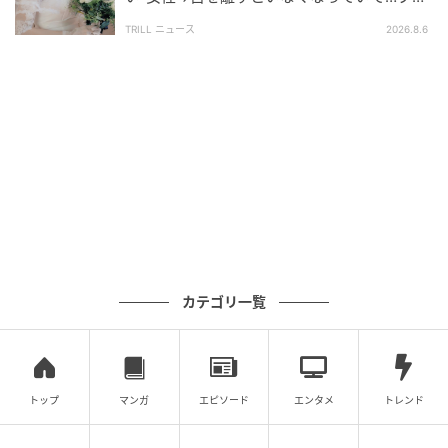
す。
ンナーが見た夏の不思議な体験
TRILL ニュース
2026.8.6
・「保留のテンプレート」を唱える
感情で逃げるのではなく、「もう1回チャンスを与え
て、私が再評価してやる」と主導権を自分に戻しまし
ょう。
もし2回目も同じなら、その時に清々しくお断りすれば
いいだけ。
失うのは＜数時間とお茶代＞ですが、即お断りして失
うのは＜一生のパートナーだったかもしれない未来＞
という、あまりにも大きな損失です。
カテゴリ一覧
まとめ：“不器用さの奥にある誠実さ”を見抜こ
う
トップ
マンガ
エピソード
エンタメ
トレンド
婚活で大切なのは「初回の演出のうまさ」に惑わされ