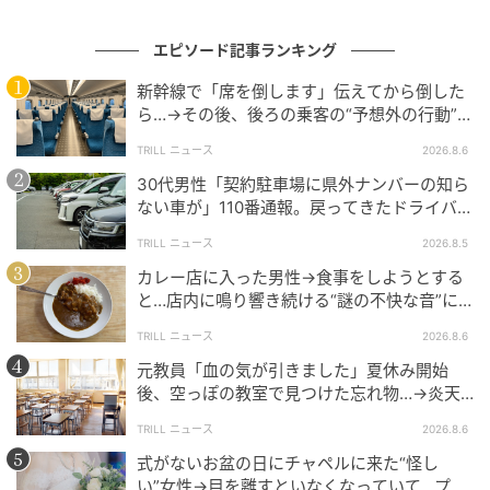
負のループを生んでいるのです。
エピソード記事ランキング
プロの解説：初回判定を捨てて「戦略的保
新幹線で「席を倒します」伝えてから倒した
ら…→その後、後ろの乗客の“予想外の行動”に
留」を選ぶ
「不快ですぐに立ち去りました」
TRILL ニュース
2026.8.6
来島さんは、感情に振り回されずに“主導権を握り続け
30代男性「契約駐車場に県外ナンバーの知ら
ない車が」110番通報。戻ってきたドライバー
るための3ステップ”を提示しています。
の“言い分”に「口論になった」
TRILL ニュース
2026.8.5
・「情報不足」として処理する
カレー店に入った男性→食事をしようとする
初回の態度は相手の好意の量を測る指標になりませ
と…店内に鳴り響き続ける“謎の不快な音”に
ん。「判定不能」として頭の中でフォルダーを入れ直
「人生で一度だけの経験でした」
TRILL ニュース
2026.8.6
しましょう。
元教員「血の気が引きました」夏休み開始
後、空っぽの教室で見つけた忘れ物…→炎天
・「次につなぐ意思」だけを見る
下の校区を走り回ったワケ
盛り上がりではなく、交際希望や「また会いたい」と
TRILL ニュース
2026.8.6
いう言葉があるか、という「事実」だけを観測しま
式がないお盆の日にチャペルに来た“怪し
い”女性→目を離すといなくなっていて…プラ