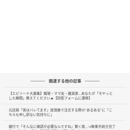
お見合いで質問はゼロ、相槌は「はい、そうですね」
のみ、笑顔もなし……。
そんな「完全な安全運転モード」の男性に遭遇した、
ある40代後半女性のケースです。
彼女はデートの帰り道、「私の年齢を見て、彼はテン
ションが下がったんだ。お通夜みたいで惨めだった」
関連する他の記事
と泣きながら来島さんへ報告しました。
ところが、来島さんは「彼は女性経験が少なくてフリ
【エピソード大募集】職場・ママ友・義実家…あなたが「モヤッと
した瞬間」教えてください🔥【回答フォームに遷移】
ーズしているだけ。もう1回だけ会って」と説得。彼女
は半信半疑で、2回目のデートへと向かったといいま
元店員「実はバレてます」居酒屋で注文する際の“あるある”に「こ
す。
ちらも申し訳ない気持ちに」
銀行で「そんなに確認が必要なんですね」驚く客…→無事手続き完了
すると驚くべきことに、2回目に会った彼は別人のよう