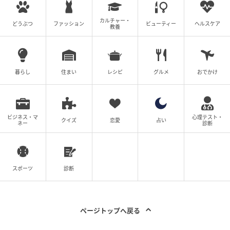
ないことです。
カルチャー・
どうぶつ
ファッション
ビューティー
ヘルスケア
教養
スマートに女性をエスコートできる「婚活慣れした男
性」は確かに魅力的ですが、最初は不器用でも二度目
のデートで本来の誠実さを見せてくれるような男性こ
暮らし
住まい
レシピ
グルメ
おでかけ
そ、本当に幸せな結婚生活を築ける相手かもしれませ
ん。
相手の不器用さを「人間味」として俯瞰する視点を持
ビジネス・マ
心理テスト・
クイズ
恋愛
占い
ネー
診断
ち、落ち着いて相手を見極める。
その心の余裕こそが、あなたを最高に大切にしてくれ
る「有料物件」を引き寄せる最強の武器になるはずで
スポーツ
診断
す。
動画：
【婚活相談】46歳婚活女性「初対面でこのレベ
ページトップへ戻る
ルの扱いなら会う意味ない」→勘違いが痛すぎた...