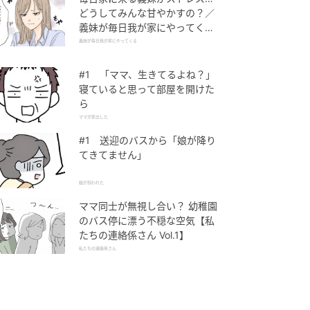
どうしてみんな甘やかすの？／
義妹が毎日我が家にやってくる
（1）【義父母がシンドイんで
義妹が毎日我が家にやってくる
す！ まんが】
#1 「ママ、生きてるよね？」
寝ていると思って部屋を開けた
ら
ママが家出した
#1 送迎のバスから「娘が降り
てきてません」
娘が拐われた
ママ同士が無視し合い？ 幼稚園
のバス停に漂う不穏な空気【私
たちの連絡係さん Vol.1】
私たちの連絡係さん