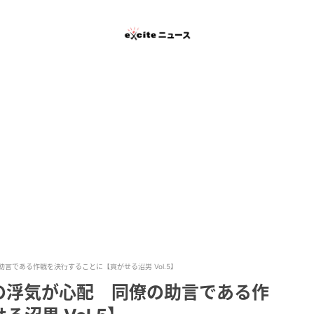
言である作戦を決行することに【貢がせる沼男 Vol.5】
の浮気が心配 同僚の助言である作