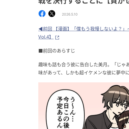
戦を決行することに【貢がせる
2026.5.10
◀前回 【漫画】「僕もう我慢しないよ？」
Vol.4】
■前回のあらすじ
趣味も話も合う彼に告白した美月。「じゃ
味があって、しかも超イケメンな彼に夢中