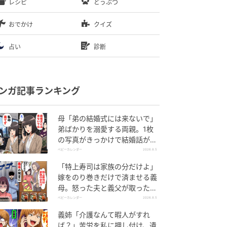
レシピ
どうぶつ
おでかけ
クイズ
占い
診断
ンガ記事ランキング
母「弟の結婚式には来ないで」
弟ばかりを溺愛する両親。1枚
の写真がきっかけで結婚話がな
くなったワケ
ベビーカレンダー
2026.8.5
「特上寿司は家族の分だけよ」
嫁をのり巻きだけで済ませる義
母。怒った夫と義父が取った行
動とは
ベビーカレンダー
2026.8.5
義姉「介護なんて暇人がすれ
ば？」苦労を私に押し付け、遺