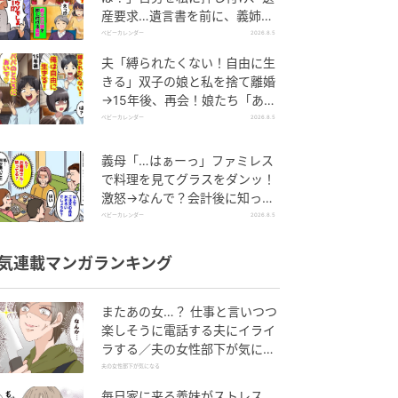
産要求…遺言書を前に、義姉が
顔面蒼白のワケ
ベビーカレンダー
2026.8.5
夫「縛られたくない！自由に生
きる」双子の娘と私を捨て離婚
→15年後、再会！娘たち「あん
た誰？」論破された元夫は
ベビーカレンダー
2026.8.5
義母「…はぁーっ」ファミレス
で料理を見てグラスをダンッ！
激怒→なんで？会計後に知った
暗黙のルール
ベビーカレンダー
2026.8.5
気連載マンガランキング
またあの女…？ 仕事と言いつつ
楽しそうに電話する夫にイライ
ラする／夫の女性部下が気にな
る（1）【夫婦の危機 まんが】
夫の女性部下が気になる
毎日家に来る義妹がストレス…