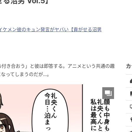
沼男 Vol.5】
イケメン彼のキュン発言がヤバい【貢がせる沼男
あ付き合おう」と彼は即答する。アニメという共通の趣
カ
になってしまうのだが…。