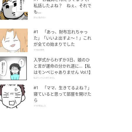
私話したよね？ ねぇ、それで
も…
ぜんぶ私のせい
#1 「あっ、財布忘れちゃっ
た」「いいよ出すよ〜！」これ
が全ての始まりでした
ママ友の財布
入学式からわずか3日、娘のひ
と言が運命の分かれ道に…【私
はモンペじゃありません Vol.1】
私はモンペじゃありません
#1 「ママ、生きてるよね？」
寝ていると思って部屋を開けた
ら
ママが家出した