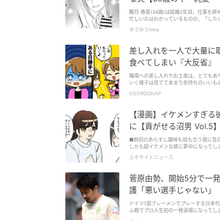
観月 春菜(34歳)は結婚2年目。仕事
忙しいのはわかっているものの、「した
スを回避するべく、35歳のバースデー
ゆうゆうtime
セックスレスに悩む30代妻のリアルな葛
だった～』がゆうゆうtimeでも連載スタ
差し入れを一人で大量に
食べてしまい『大反省』
職場への差し入れやお土産は、とてもあ
いく様子は見ててあまり気持ちのいいも
僚が謝ることになった理由とは……
COORDiSNAP
【漫画】イケメンすぎる
に【貢がせる沼男 Vol.5
■前回のあらすじ趣味も話も合う彼に告
しかも超イケメンな彼に夢中になってしま
エキサイトニュース
菅原由勢、開始5分で一
護「悪い選手じゃない」
ドイツ1部ブレーメンでプレーする日本代
ム戦でプロ人生初の一発退場になってしまった。 【菅原由勢がまさかの退場 ｜ホッフェンハイム×ブレ
ンデスリーガ第33節｜2025-26シーズン