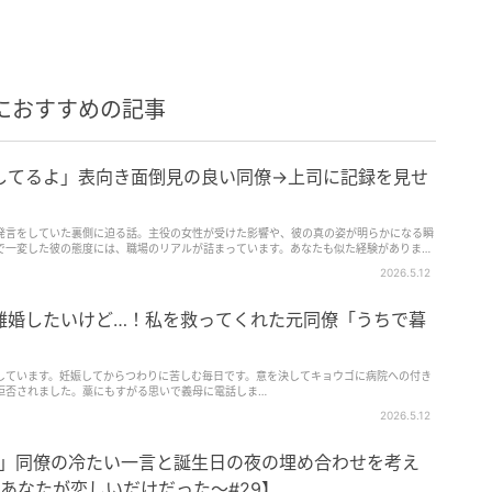
におすすめの記事
してるよ」表向き面倒見の良い同僚→上司に記録を見せ
発言をしていた裏側に迫る話。主役の女性が受けた影響や、彼の真の姿が明らかになる瞬
で一変した彼の態度には、職場のリアルが詰まっています。あなたも似た経験がありませ
2026.5.12
離婚したいけど…！私を救ってくれた元同僚「うちで暮
しています。妊娠してからつわりに苦しむ毎日です。意を決してキョウゴに病院への付き
拒否されました。藁にもすがる思いで義母に電話しま…
2026.5.12
…」同僚の冷たい一言と誕生日の夜の埋め合わせを考え
～あなたが恋しいだけだった～#29】