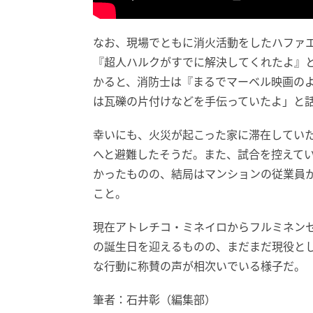
なお、現場でともに消火活動をしたハファ
『超人ハルクがすでに解決してくれたよ』
かると、消防士は『まるでマーベル映画の
は瓦礫の片付けなどを手伝っていたよ」と
幸いにも、火災が起こった家に滞在してい
へと避難したそうだ。また、試合を控えて
かったものの、結局はマンションの従業員
こと。
現在アトレチコ・ミネイロからフルミネンセ
の誕生日を迎えるものの、まだまだ現役と
な行動に称賛の声が相次いでいる様子だ。
筆者：石井彰（編集部）