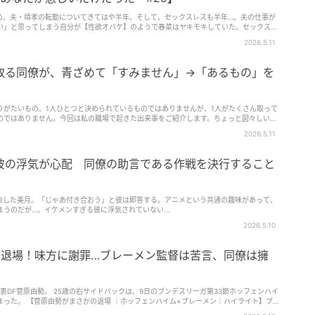
を辞め、夫・靖孝の転勤についてきてはや半年。そして、セックスレスも半年…。夫の仕事が
い」と思ってしまう自分が【性欲オバケ】のようで春菜はヤキモキしていた。セックスレ
の夜に期待するが、靖孝はスマホを見てばかりいて――…。愛しているのに満たされない…
2026.5.11
藤と切ない想いを描く大人のコミックエッセイ『35歳の不・純愛 ～あなたが恋しいだけ
ート！
取る同僚が、青ざめて「すみません」→「あるもの」を
りがたいもの。1人ひとつと決められているものではありませんが、1人がたくさん取って
のではありません。今回は私の職場で起きた出来事をご紹介します。ちょっと図々しい同
2026.5.11
彼の浮気が心配 同僚の助言である作戦を決行すること
】
白した美月。「じゃあ付き合おう」と彼は即答する。アニメという共通の趣味があって、
うのだが…。イケメンすぎる彼に浮気されていない...
2026.5.10
発退場！味方に謝罪…ブレーメン監督は苦言、同僚は擁
表DF菅原由勢。 25歳の右サイドバックは、9日のブンデスリーガ第33節ホッフェンハイ
ーメン｜ハイライト】ブ
 www.youtube.com 開始5分、ボールを受けた相手選手にチェックしに行った際、後ろ