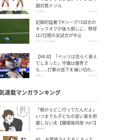
調対策ドリル
She GOLF
2026.8.6
記録的猛暑でKリーグ13試合の
キックオフが後ろ倒しに、野球
は2日間の全試合が中止
スポーツソウル日本版
2026.8.6
【MLB】「ベッツは恐らく衰え
てしまった」守備は優秀で
も……打撃の低下を補い切れ
ず 地元メディアが議論「未来
SPREAD
2026.8.6
の遊撃手を探し始めるべき」
気連載マンガランキング
「朝からどこ行ってたんだよ」
いつまでも子どもの習い事を把
握しない夫【離婚後同居 Vol.1】
離婚後同居
#1 お義姉さんたちくるって、