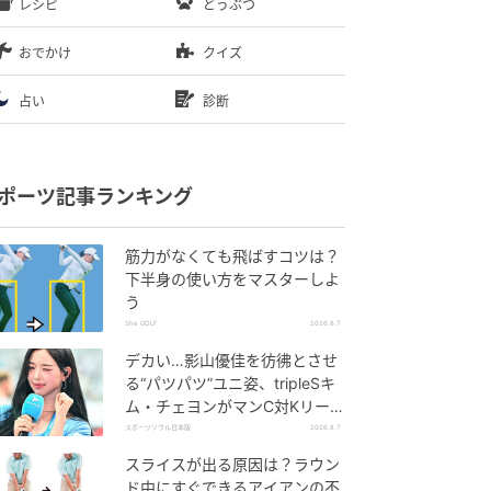
レシピ
どうぶつ
おでかけ
クイズ
占い
診断
ポーツ記事ランキング
筋力がなくても飛ばすコツは？
下半身の使い方をマスターしよ
う
She GOLF
2026.8.7
デカい…影山優佳を彷彿とさせ
る“パツパツ”ユニ姿、tripleSキ
ム・チェヨンがマンC対Kリーグ
選抜に登場
スポーツソウル日本版
2026.8.7
スライスが出る原因は？ラウン
ド中にすぐできるアイアンの不