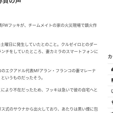
称賛の声
表FWフッキが、チームメイトの家の火災現場で鎮火作
は先週の土曜日に発生していたとのこと。クルゼイロとのダー
ランチをしていたところ、妻カミラのスマートフォンに
カ
ロのエクアドル代表MFアラン・フランコの妻マレーナ
」というものだったそう。
とにより不在だったため、フッキは急いで彼の自宅へと
ガス式のサウナから出火しており、あたりは黒い煙に包