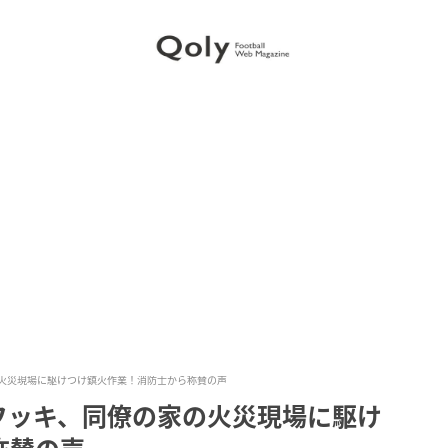
火災現場に駆けつけ鎮火作業！消防士から称賛の声
フッキ、同僚の家の火災現場に駆け