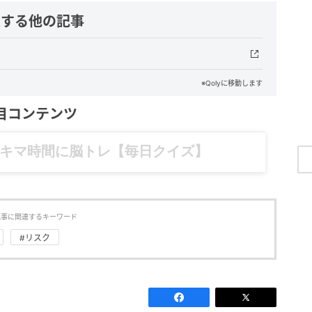
連する他の記事
※Qolyに移動します
目コンテンツ
記……全部、読めます。
記事に関連するキーワード
#リスク