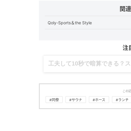
関
Qoly-Sports＆the Style
注
グルメ、ギャグ、子育て、旅行
この
#同僚
#サウナ
#ホース
#ランチ