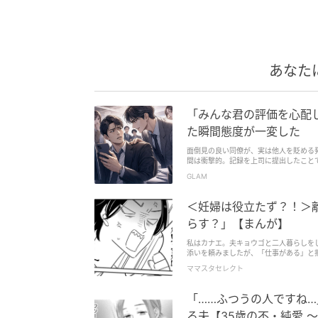
あなた
「みんな君の評価を心配
た瞬間態度が一変した
面倒見の良い同僚が、実は他人を貶める
間は衝撃的。記録を上司に提出したこと
んか？
GLAM
＜妊婦は役立たず？！＞
らす？」【まんが】
私はカナエ。夫キョウゴと二人暮らしを
添いを頼みましたが、「仕事がある」と
ママスタセレクト
「……ふつうの人ですね
る夫【35歳の不・純愛 