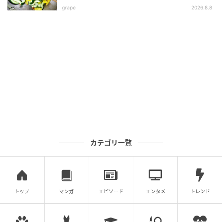
保冷保温ができるステンレス真空二重構造で、飲み口
grape
2026.8.8
には「冷たい」、｢熱い｣と表記されたガイド付きで
す。
カテゴリ一覧
トップ
マンガ
エピソード
エンタメ
トレンド