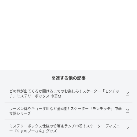
容量：350ml
品質表示：ステンレス鋼（本体）、ポリプロピレン
（蓋・飲み口）
取扱店舗：スケーター公式オンラインショップ、全国
の生活雑貨店と家電量販店ほか
関連する他の記事
スケーターから、長年愛され続けている「モンチッ
チ」デザインの「八角形ステンレスボトル」が登場！
どの柄が出てくるか開けるまでのお楽しみ！スケーター「モンチッ
チ」ミステリーボックス 巾着M
手に馴染む八角形の形状と、オーガニック野菜をテー
ラーメン鉢やギョーザ皿など全4種！スケーター「モンチッチ」中華
マにした「MON MON FARM」の温かみのあるイラス
食器シリーズ
トが特徴のステンレスボトルです。
ミステリーボックス仕様の竹箸＆ランチ巾着！スケーター ディズニ
ー『くまのプーさん』グッズ