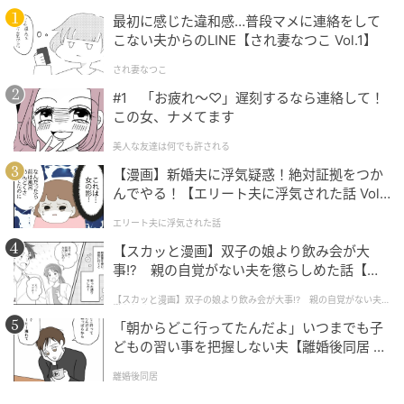
野菜に囲まれたかわいいデザイン！スケーター「モンチッチ」八角形ステン
最初に感じた違和感…普段マメに連絡をして
レスボトル
こない夫からのLINE【され妻なつこ Vol.1】
され妻なつこ
#1 「お疲れ〜♡」遅刻するなら連絡して！
本体が八角形のため、円柱形のボトルに比べて握りや
この女、ナメてます
すく、開栓時にも力が入りやすい構造。
美人な友達は何でも許される
また、ねかせて置いた際にも転がりにくく、安定感が
【漫画】新婚夫に浮気疑惑！絶対証拠をつか
んでやる！【エリート夫に浮気された話 Vol.
あります。
1】
エリート夫に浮気された話
【スカッと漫画】双子の娘より飲み会が大
事!? 親の自覚がない夫を懲らしめた話【第1
話】
【スカッと漫画】双子の娘より飲み会が大事!? 親の自覚がない夫を
懲らしめた話
「朝からどこ行ってたんだよ」いつまでも子
どもの習い事を把握しない夫【離婚後同居 Vo
l.1】
離婚後同居