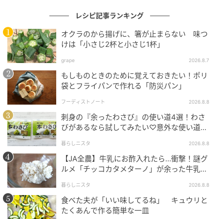
レシピ記事ランキング
オクラのから揚げに、箸が止まらない 味つ
けは「小さじ2杯と小さじ1杯」
grape
2026.8.7
もしものときのために覚えておきたい！ポリ
袋とフライパンで作れる「防災パン」
フーディストノート
2026.8.8
刺身の『余ったわさび』の使い道4選！わさ
びがあるなら試してみたい♡意外な使い道を
検証
野菜に囲まれたかわいいデザイン！スケーター「モンチッチ」八角形ステン
暮らしニスタ
2026.8.8
レスボトル
【JA全農】牛乳にお酢入れたら…衝撃！謎グ
ルメ「チッコカタメターノ」が余った牛乳の
救世主でした。
暮らしニスタ
2026.8.8
さらに、氷が入れやすく、飲みやすい構造にもなって
食べた夫が「いい味してるね」 キュウリと
います。
たくあんで作る簡単な一皿