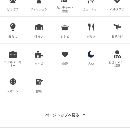
カルチャー・
どうぶつ
ファッション
ビューティー
ヘルスケア
教養
暮らし
住まい
レシピ
グルメ
おでかけ
野菜に囲まれたかわいいデザイン！スケーター「モンチッチ」八角形ステン
レスボトル
ビジネス・マ
心理テスト・
クイズ
恋愛
占い
ネー
診断
また、「MON MON FARM」の愛らしい世界観にも注
目！
スポーツ
診断
ボトル本体には、「モンチッチ」たちがニンジンやト
ウモロコシ、トマトなどの野菜に囲まれている様子が
描かれています。
ページトップへ戻る