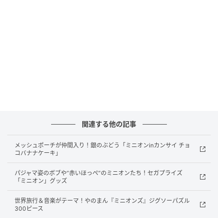
2026年4月も、セガプライズから「ミニオン」の集め
たくなるぬいぐるみやマスコットが登場。
「ボブ」と「ティム」の仲良しな様子がかわいいプラ
イズばかりです☆
ミニオン LLぬいぐるみ“ボブ” ティムといっし
ょ
関連する他の記事
メッシュポーチが仲間入り！銀のぶどう「ミニオンinカンサイ チョ
コバナナケーキ」
パジャマ姿のボブや”赤いほっぺ”のミニオンたち！セガプライズ
「ミニオン」グッズ
世界旅行＆音楽がテーマ！やのまん『ミニオンズ』ジグソーパズル
300ピース