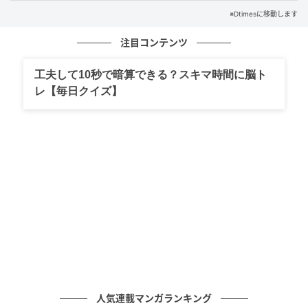
※Dtimesに移動します
注目コンテンツ
工夫して10秒で暗算できる？スキマ時間に脳ト
レ【毎日クイズ】
仲良しデザインがかわいいボブ＆ティム！セガプライズ「ミニオン」グッズ
投入時期：2026年4月10日より順次
人気連載マンガランキング