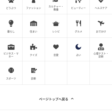
ミニオン ぬいぐるみ“ボブ&ティム” なかよし
カルチャー・
どうぶつ
ファッション
ビューティー
ヘルスケア
教養
暮らし
住まい
レシピ
グルメ
おでかけ
ビジネス・マ
心理テスト・
クイズ
恋愛
占い
ネー
診断
スポーツ
診断
ページトップへ戻る