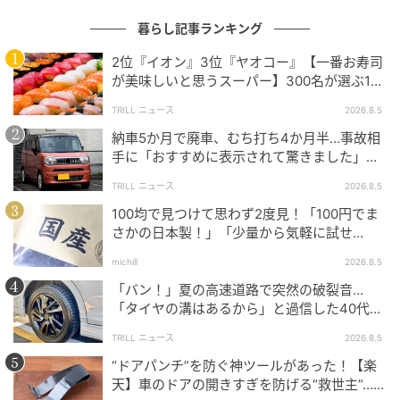
暮らし記事ランキング
2位『イオン』3位『ヤオコー』【一番お寿司
が美味しいと思うスーパー】300名が選ぶ1位
に「本格的な美味しさ」「食べ応えがある」
TRILL ニュース
2026.8.5
納車5か月で廃車、むち打ち4か月半…事故相
手に「おすすめに表示されて驚きました」と
送った結末
TRILL ニュース
2026.8.5
100均で見つけて思わず2度見！「100円でま
さかの日本製！」「少量から気軽に試せ
る！」
michill
2026.8.5
「バン！」夏の高速道路で突然の破裂音…
「タイヤの溝はあるから」と過信した40代男
性の後悔
TRILL ニュース
2026.8.5
仲良しデザインがかわいいボブ＆ティム！セガプライズ「ミニオン」グッズ
“ドアパンチ”を防ぐ神ツールがあった！【楽
天】車のドアの開きすぎを防げる“救世主”…手