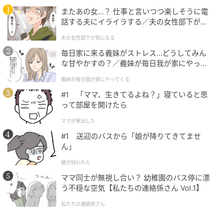
またあの女…？ 仕事と言いつつ楽しそうに電
サイズ：全長約25×25×37cm
話する夫にイライラする／夫の女性部下が気
になる（1）【夫婦の危機 まんが】
種類：全1種（ボブ）
夫の女性部下が気になる
毎日家に来る義妹がストレス…どうしてみん
な甘やかすの？／義妹が毎日我が家にやって
くる（1）【義父母がシンドイんです！ まん
義妹が毎日我が家にやってくる
ショルダーバッグに入った「ティム」がかわいい！
が】
#1 「ママ、生きてるよね？」寝ていると思
仲良しの「ボブ」と「ティム」のぬいぐるみです。
って部屋を開けたら
ママが家出した
#1 送迎のバスから「娘が降りてきてませ
ん」
ミニオン マスコット“ボブ&ティム” ペンキ
娘が拐われた
ママ同士が無視し合い？ 幼稚園のバス停に漂
う不穏な空気【私たちの連絡係さん Vol.1】
私たちの連絡係さん