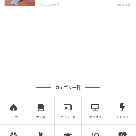
軽で「子どもの乗り降りに便利」の声も！
TRILL ニュース
2026.8.5
投入時期：2026年4月10日より順次
サイズ：全長約8×8×10cm
種類：全4種（ボブ&ティム、ボブ(ブラシ)、ティム(バ
ケツ)、ティム(ブラシ)）
カラフルなペンキでお絵描きしている「ボブ」と「テ
カテゴリ一覧
ィム」
2人の楽しい気持ちが伝わってくるマスコットです☆
トップ
マンガ
エピソード
エンタメ
トレンド