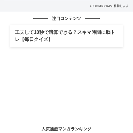
※COORDiSNAPに移動します
注目コンテンツ
工夫して10秒で暗算できる？スキマ時間に脳ト
レ【毎日クイズ】
出典：3COINS
「マチありアルミストックバッグ12枚：M／
KITINTO」¥330（税込）
おしゃれなデザインがうれしいアルミストックバッ
グ。公式サイトによると「アルミを使った3層構造で、
酸化・湿気・におい移りを防ぎます」とのことで、に
おいが気になる食品を気にせずストックできるかも。
また、ちょっとしたプレゼントの包装にも使えそうな
のもうれしいポイント。
人気連載マンガランキング