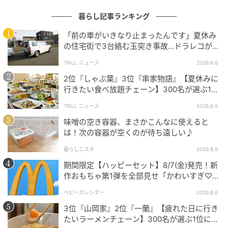
暮らし記事ランキング
「前の車がいきなり止まったんです」夏休み
の住宅街で3台絡む玉突き事故…ドラレコが捉
えていた“急ブレーキの理由”
TRILL ニュース
2026.8.6
2位『しゃぶ葉』3位『串家物語』【夏休みに
行きたい食べ放題チェーン】300名が選ぶ1位
に「満足度が高い」「大人まで楽しめる」
TRILL ニュース
2026.8.5
味噌の空き容器、まさかこんなに使えると
は！次の容器が空くのが待ち遠しい♪
暮らしニスタ
2026.8.6
期間限定【ハッピーセット】8/7(金)発売！新
作おもちゃ第1弾を全部見せ「かわいすぎ♡」
「絶対行く！」
ベビーカレンダー
2026.8.6
3位『山岡家』2位『一蘭』【疲れた日に行き
たいラーメンチェーン】300名が選ぶ1位に