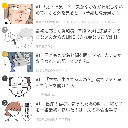
毎日が楽しくなりそうな3COINSの消耗品、気になっ
#1 「え？浮気！？」夫がなかなか帰宅しない
た人はお早めにチェックしてみてください！
ので、ふと外を見ると…→予期せぬ光景が！
｜旦那の不倫が発覚して頭に来たのでメチャ
※すべての商品情報・画像は3COINS出典です。
旦那の不倫が発覚して頭に来たのでメチャクチャにしてやった
クチャにしてやった
※記事内の情報は執筆時のものになります。価格変更
最初に感じた違和感…普段マメに連絡をして
や、販売終了の可能性もございます。最新の商品情報
こない夫からのLINE【され妻なつこ Vol.1】
は各お店・ブランドなどにご確認くださいませ。
され妻なつこ
#1 子どもの実名と顔を晒すママ、大丈夫か
writer：櫻井ほたる
な？なんて心配していたら。
元記事で読む
SNSに子供の顔を晒すママ
#1 「ママ、生きてるよね？」寝ていると思
って部屋を開けたら
次の記事
コレ考えた人、天才ーーーッ♡【3COINS】の
ママが家出した
新作で整う！「冷蔵庫収納」
#1 出産の喜びに包まれたあの瞬間。我が子
を一番最初に抱いたのは、夫の不倫相手でし
た。
助産師と不倫した夫の末路
の記事をもっとみる