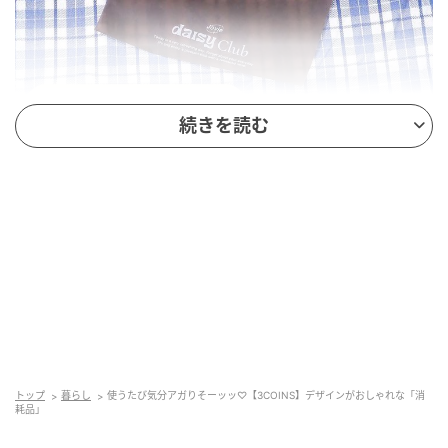
続きを読む
出典：3COINS
「ワックスペーパーセット」¥330（税込）
おしゃれなデザインが目を引くワックスペーパー。公
式サイトによると「フードを包んだり、容器の下に敷
いたりとさまざまな使い方ができます」とのことで、
幅広いシーンで活躍してくれそうです。2柄が各30枚ず
つ入っており、気分や用途に合わせて使い分けできる
のも魅力のひとつ。おしゃれなランチタイムのお供と
トップ
暮らし
使うたび気分アガりそーッッ♡【3COINS】デザインがおしゃれな「消
して、ぜひ取り入れてみてください！
耗品」