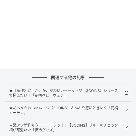
機能性も充実！
関連する他の記事
★《新作》か、か、か、かわいいーーッッ♡【3COINS】シリーズ
で揃えたい！「花柄ベビーウェア」
★めちゃかわいぃぃぃ♡【3COINS】ふんわり感にときめく「花柄
カーテン」
★激アツ新作キターーーーッッ！！【3COINS】ブルーのチェック
柄が可愛い♡「保冷グッズ」