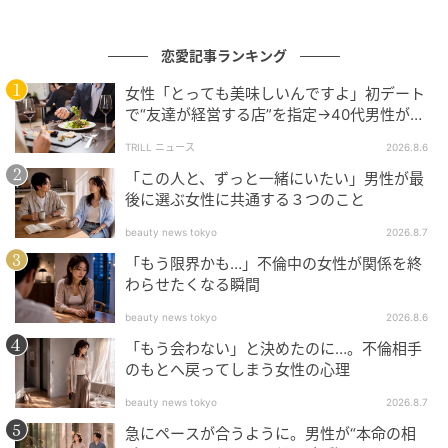
場合があります。記事の内容は個人の感想です。
※AI生成画像を使用しています
恋愛記事ランキング
女性「とっても美味しいんですよ」初デート
著者：村田チヌ／20代女性・パート
で“友達が経営する店”を指定→40代男性が向
かうが…待ち受けていた“悲惨な結末”
※ベビーカレンダーが独自に実施したアンケートで集
TRILL ニュース
2026.8.6
めた読者様の体験談をもとに記事化しています（回答
「この人と、ずっと一緒にいたい」男性が最
時期：2026年2月）
後に選ぶ女性に共通する３つのこと
beauty news tokyo
2026.8.7
ベビーカレンダー／ウーマンカレンダー編集室
「もう限界かも…」不倫中の女性が関係を終
わらせたくなる瞬間
元記事で読む
beauty news tokyo
2026.8.6
クリエイター情報
「もう会わない」と決めたのに…。不倫相手
のもとへ戻ってしまう女性の心理
ベビーカレンダー
beauty news tokyo
2026.8.7
ベビーカレンダーは妊娠・出産・育児の情報サイト
です。みんなのクチコミや体験談から産婦人科検
急にペースが合うように。男性が“本命の相
索、おでかけ情報、離乳食レシピまで。月間利用者1