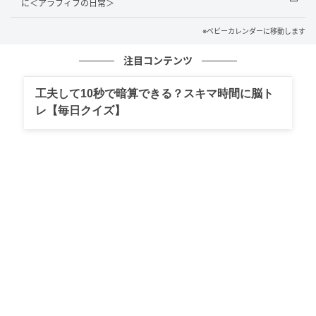
に＜アラフィフの日常＞
夫は一応うなずいたものの、納得している表情には見
※ベビーカレンダーに移動します
えませんでした。そこで私は、子どものためにも、こ
のまま流してはいけないと思い、周囲の力を借りて夫
注目コンテンツ
にきちんと向き合ってもらうことにしました。
工夫して10秒で暗算できる？スキマ時間に脳ト
レ【毎日クイズ】
周囲からの言葉で変わったこと
地域のお祭りでの出来事だったこともあり、私は「相
談」という形で、起きたことを周りの人に少しずつ話
しました。義両親にも伝えました。
私たちは同じ地元で年齢も近く、共通の知り合いも多
いので、話は思った以上に早く広がりました。夫はい
ろいろな人から注意され、そこでようやく反省したよ
うです。