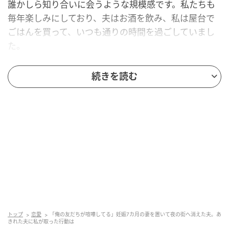
誰かしら知り合いに会うような規模感です。私たちも
毎年楽しみにしており、夫はお酒を飲み、私は屋台で
ごはんを買って、いつも通りの時間を過ごしていまし
た。
そんな中、突然夫の携帯電話が鳴りました。夫は電話
続きを読む
に出るなり、深刻そうな顔で何かを話しています。切
った後、
「俺の友だちが今、祭りに来てるんだけど、
知らない人と喧嘩を始めたらしい。ちょっと今から行
ってくる」
と言いました。
私は思わず、
「今、私ひとり置いていくの？ しかも、
これから父親になる人が危ないところに行くのはおか
しいよ」
と止めました。でも、お酒が入っていたこと
もあってか、夫にはうまく届きませんでした。
友人夫婦の前でしたが、悔しさと不安で涙が止まらな
トップ
恋愛
「俺の友だちが喧嘩してる」妊娠7カ月の妻を置いて夜の街へ消えた夫。あ
きれた夫に私が取った行動は
くなりました。その後も夫とは連絡がつかず、私は友