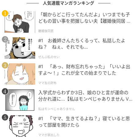
人気連載マンガランキング
それから夫は、普段の態度を少しずつ見直すようにな
り、友人優先の感覚も薄れていきました。今、あのと
「朝からどこ行ってたんだよ」いつまでも子
きの子どもは6歳になり、パパのことが大好きな子に育
どもの習い事を把握しない夫【離婚後同居 Vo
l.1】
っています。
離婚後同居
#1 お義姉さんたちくるって、私話したよ
ね？ ねぇ、それでも…
まとめ
ぜんぶ私のせい
今思い返すと、あの夜は夫だけでなく、私自身も「家
#1 「あっ、財布忘れちゃった」「いいよ出
すよ〜！」これが全ての始まりでした
族になる覚悟」と「家族が増える覚悟」を突きつけら
れた出来事でした。周囲に相談したことで、夫に言葉
ママ友の財布
が届いただけでなく、私の不安も少しずつほどけてい
入学式からわずか3日、娘のひと言が運命の
きました。家族の問題を家族だけで抱え込まず、必要
分かれ道に…【私はモンペじゃありません Vo
l.1】
なときに助けを借りることは、甘えではなく家族を守
私はモンペじゃありません
るための選び方なのだと、今でもふと思い出します。
#1 「ママ、生きてるよね？」寝ていると思
って部屋を開けたら
※記事の内容は公開当時の情報であり、現在と異なる
ママが家出した