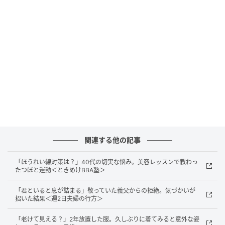
人夫婦に家まで送ってもらい、ひとりで夜を過ごしま
した。
納得しない夫
翌朝、夫は何事もなかったかのように寝ていました。
顔を見るだけでイライラしてしまいましたが、起きて
くるのを待ってから、昨夜の行動がおかしかったこと
を、理由も含めて一つずつ話しました。
関連する他の記事
妊娠中の私より友人を優先したように見えたこと。も
「ほうれい線対策は？」40代の切実な悩み。美容レッスンで教わっ
し警察沙汰になれば、生まれてくる子どもにも影響が
たつぼと運動＜ときめけBBA塾＞
出かねないこと。そして、しらふなら違う判断ができ
たかもしれないからこそ、お酒の飲み方も考えてほし
「君といると息が詰まる」敬っていた義父からの拒絶。気づかいが
招いた結果＜週2日夫婦の行方＞
いこと。私はそれを、できるだけ落ち着いて伝えまし
た。
「老けて見える？」2年放置した服。久しぶりに着てみると意外な姿