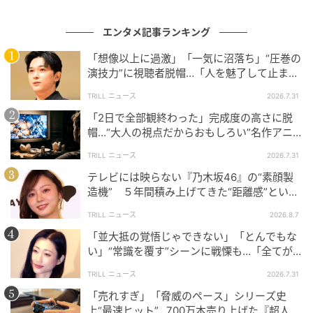
の「アツアツ・キンキン」は、今や他にはない独自の
ブランドとなっています。
エンタメ記事ランキング
「想像以上に過激」「一気に沼落ち」“圧巻の
演技力”に視聴者脱帽…「人を魅了して止まな
アルコ&ピースの#文化人が1番やばい〜Produced by
い」絶賛集まる『吉沢亮』出演作
しくじり先生〜【テレビ朝日】
TRILL ニュース
2026.7.31
【中卒覚醒】2006年、ITで最年少上場した男 岡村陽久
「2日で全部観終わった」完成度の高さに脱
帽…“大人の視点だからおもしろい”名作アニ
の人生！なぜ今、サウナ店長に？社員0人で200店舗展
メ【３選】
開を目指す！アルピー興味津々！【#文化人が1番やば
TRILL ニュース
2026.7.31
い】【しくじり先生】#10
テレビには映らない『乃木坂46』の“素顔製
造機” ５年間積み上げてきた“距離感”という
［配信日時］2025年10月4日
財産
TRILL ニュース
2026.8.7
［出演者］平子祐希（アルコ＆ピース）、酒井健太
「並大抵の覚悟じゃできない」「とんでもな
（アルコ＆ピース）、岡村陽久（オールドルーキーサ
い」“常識を覆す”シーンに戦慄も…「全てが
ウナ店長）
最高」称賛多数の【名作ドラマ集】
TRILL ニュース
2026.7.31
［番組URL］
https://www.youtube.com/watch?
「売れすぎ」「脅威のペース」シリーズ史
v=Q5FyW-g_B-0
上“最速ヒット”…700万本売り上げた『超人気