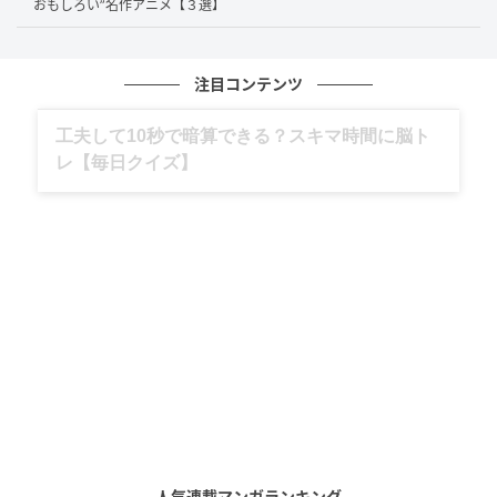
おもしろい”名作アニメ【３選】
ままオープン。開店直後から客に「熱くて入れない」
と言われ続けましたが、「褒め言葉かな？と思ってい
た」のだとか。
注目コンテンツ
岡村さんが自らサウナに入ってみたのはオープンから3
グルメ、ギャグ、子育て、旅行記……全部、読
めます。
日後。そこで初めて「到底人が入れるような熱さじゃ
ない！」と気づきます。マットも敷いていなかったた
め、「客の足の裏が火傷するほどの状態」でした。水
風呂も、当時2月だったこともあり温まりにくく5度程
度。
偶然が生んだ唯一無二の強みへ
当初は来店した客の1割が「こんなサウナには入れな
い」と退会したといいます。しかし、残りのサウナフ
ァンは他のサウナ店では味わえない「極端な熱さと冷
人気連載マンガランキング