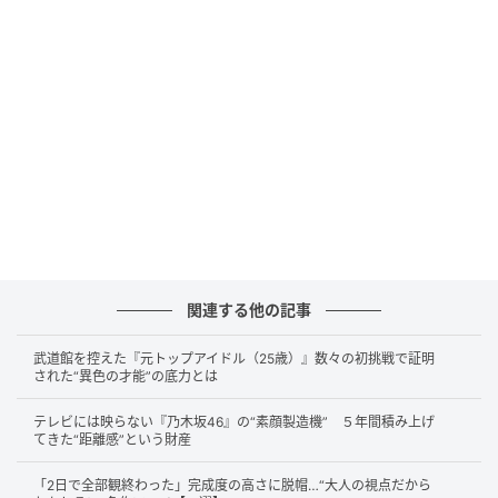
オープン前日、業者が最高温・最低温のまま
帰ってしまった！
オールドルーキーサウナの基本コンセプトは「アツア
ツ・キンキン・ガラガラ」。サウナ室はアツアツで、
水風呂はキンキン（に冷たい）、ゆったりできるよう
に会員制にしてガラガラ…というわけです。
しかし、この最初の二つ「アツアツ・キンキン」に関
しては、実は偶然の産物でした。1店舗目である六本木
関連する他の記事
通り店は工事が長引き、引き渡しがオープン前日に。
その際、サウナ機器の動作確認のためにサウナ室を最
武道館を控えた『元トップアイドル（25歳）』数々の初挑戦で証明
高温度・水風呂を最低温度に設定したまま業者が帰っ
された“異色の才能”の底力とは
てしまったのです。
テレビには映らない『乃木坂46』の“素顔製造機” ５年間積み上げ
てきた“距離感”という財産
使い方を十分に教わっていなかった上、そんなことに
「2日で全部観終わった」完成度の高さに脱帽…“大人の視点だから
なっているとは知らなかった岡村さんは、その設定の