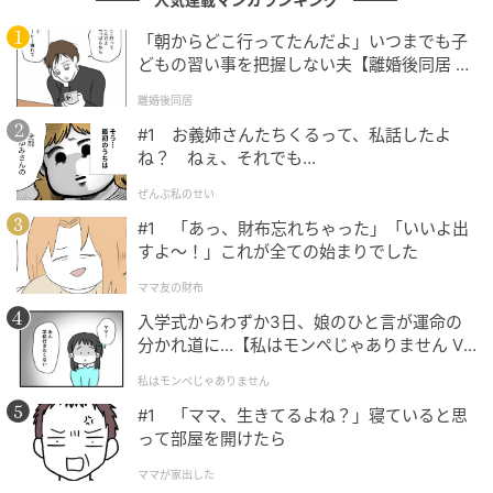
たさ」に魅了されました。
「朝からどこ行ってたんだよ」いつまでも子
どもの習い事を把握しない夫【離婚後同居 Vo
そんなお客さんの存在もあり、多少の温度調整はした
l.1】
離婚後同居
ものの岡村さんは「アツアツ・キンキン」を維持する
#1 お義姉さんたちくるって、私話したよ
ことに。業者のミスから生まれた偶然のセッティング
ね？ ねぇ、それでも…
は、いつしかオールドルーキーサウナ最大の強みへと
変わっていったのでした。
ぜんぶ私のせい
#1 「あっ、財布忘れちゃった」「いいよ出
すよ〜！」これが全ての始まりでした
業者のミスという偶然が、唯一無二のサウナ
ママ友の財布
を生み出した
入学式からわずか3日、娘のひと言が運命の
分かれ道に…【私はモンペじゃありません Vo
l.1】
足の裏が火傷するほどの熱さも、5度の水風呂も、すべ
私はモンペじゃありません
ては偶然から始まりました。しかしその偶然を強みに
#1 「ママ、生きてるよね？」寝ていると思
変えた岡村さんの判断は素晴らしいものでしたね！
って部屋を開けたら
ママが家出した
熱狂的なファンに支えられたオールドルーキーサウナ