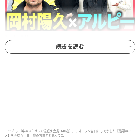
(C)テレビ朝日
続きを読む
オールドルーキーサウナには、「絶対静寂サウナ室」
など、私語を厳しく禁じている空間があります。オー
プン当初はそれでもお喋りをしてしまったりルールを
守らなかったりするお客さんがいたのだそう。
そんなお客さんのことは「めちゃくちゃ怒ります」と
岡村さん。「どうして客としてやって来てここまで怒
られるんだ！？」と相手が感じるくらい真剣に怒るこ
とで、お店の文化をしっかり作り上げてきたのだと
か。
トップ
『中卒→年商500億超え会長（46歳）』、オープン当日にしでかした【最悪のミ
ス】を赤裸々告白「褒め言葉かと思ってた」