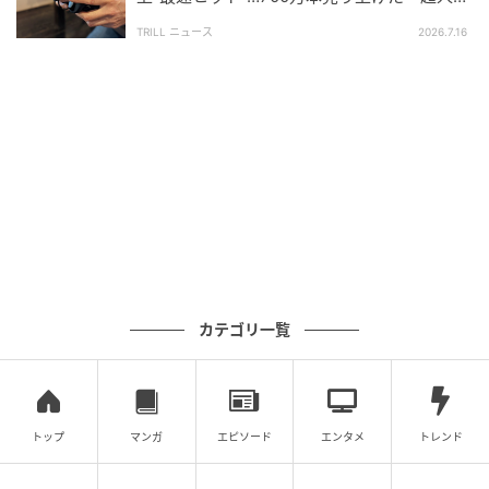
ゲーム』が大反響のワケ
TRILL ニュース
2026.7.16
(C)テレビ朝日
カテゴリ一覧
次の記事
#1 「あっ、財布忘れちゃった」「いいよ出
すよ〜！」これが全ての始まりでした
トップ
マンガ
エピソード
エンタメ
トレンド