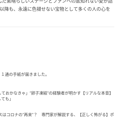
んだ素晴らしいステージとファンへの底知れない愛が詰
日以降も、永遠に色褪せない宝物として多くの人の心を
、１通の手紙が届きました。
しておかなきゃ」“卵子凍結”の経験者が明かす【リアルな本音】
しても」
ルスはコロナの“再来”？ 専門家が解説する、【正しく怖がる】ポ