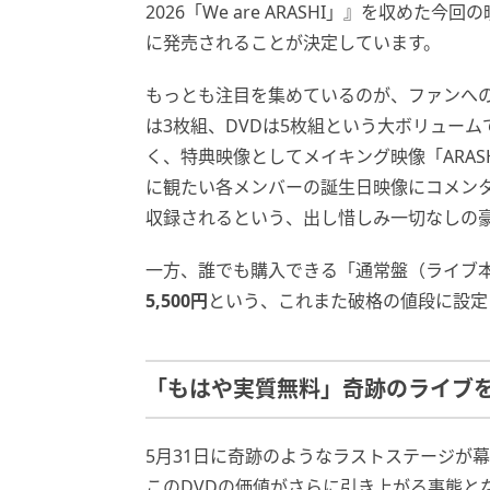
2026「We are ARASHI」』を収め
に発売されることが決定しています。
もっとも注目を集めているのが、ファンへの愛
は3枚組、DVDは5枚組という大ボリュー
く、特典映像としてメイキング映像「ARASHI Beh
に観たい各メンバーの誕生日映像にコメンタリーを
収録されるという、出し惜しみ一切なしの
一方、誰でも購入できる「通常盤（ライブ本編の
5,500円
という、これまた破格の値段に設定
「もはや実質無料」奇跡のライブ
5月31日に奇跡のようなラストステージが
このDVDの価値がさらに引き上がる事態と