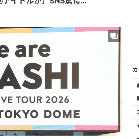
アイドルか」SNS驚愕…
カ