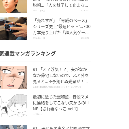
脱帽…「人を魅了して止まな
い」絶賛集まる『吉沢亮』出演
TRILL ニュース
2026.7.31
作
「売れすぎ」「脅威のペース」
シリーズ史上“最速ヒット”…700
万本売り上げた『超人気ゲー
ム』が大反響のワケ
TRILL ニュース
2026.7.16
気連載マンガランキング
#1 「え？浮気！？」夫がなか
なか帰宅しないので、ふと外を
見ると…→予期せぬ光景が！｜
旦那の不倫が発覚して頭に来た
旦那の不倫が発覚して頭に来たのでメチャクチャにしてやった
のでメチャクチャにしてやった
最初に感じた違和感…普段マメ
に連絡をしてこない夫からのLI
NE【され妻なつこ Vol.1】
され妻なつこ
#1 子どもの実名と顔を晒すマ