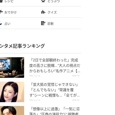
レシピ
どうぶつ
おでかけ
クイズ
占い
診断
ンタメ記事ランキング
「2日で全部観終わった」完成
度の高さに脱帽…“大人の視点だ
からおもしろい”名作アニメ【３
選】
TRILL ニュース
2026.7.31
「並大抵の覚悟じゃできない」
「とんでもない」“常識を覆
す”シーンに戦慄も…「全てが最
高」称賛多数の【名作ドラマ
TRILL ニュース
2026.7.31
集】
「想像以上に過激」「一気に沼
落ち」“圧巻の演技力”に視聴者