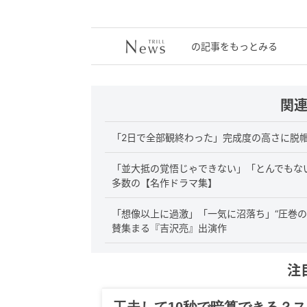
の記事をもっとみる
関
「2日で全部観終わった」完成度の高さに脱帽
「並大抵の覚悟じゃできない」「とんでもない
多数の【名作ドラマ集】
「想像以上に過激」「一気に沼落ち」“圧巻の
賛集まる『吉沢亮』出演作
注