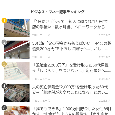
ライフプランをもとに取り崩し額を調整すれば、資産
寿命は延ばせます。
ビジネス・マネー記事ランキング
「1日だけ手伝って」知人に頼まれ“1万円”で
Aさんにはその視点がありませんでした。
店の手伝い→数ヶ月後、ハローワークから届
計画のない取り崩しが、資産減少を早めたのです。
いた電話に50代女性が“青ざめたワケ”
TRILL ニュース
2026.8.7
50代娘「父の預金から払えばいい」→“父の葬
儀費200万円”を下ろしに銀行へ…しかし、窓
「安心」は管理で生まれる
口で告げられた“恐ろしい事実”に絶句
TRILL ニュース
2026.8.7
その後、Aさんは家計の見直しに取り組みます。
『退職金2,200万円』を受け取った50代男性
→「しばらく手をつけないし」定期預金へ…4
年後、通帳を見て“青ざめたワケ”
支出を整理し、固定費を削減。
TRILL ニュース
2026.8.7
取り崩しのペースも意識するようになりました。
夫の死亡保険金“2,000万”を受け取った60代
妻→「相続税が大変なことになる」と思いき
退職金があること自体は安心材料です。
や…税理士から受けた“予想外の回答”
TRILL ニュース
2026.8.7
ただし、それだけで安心とはいえません。
「誰でもできる」1,000万円貯金した女性が明
かす、“お金が貯まる人の習慣”に「考えさせ