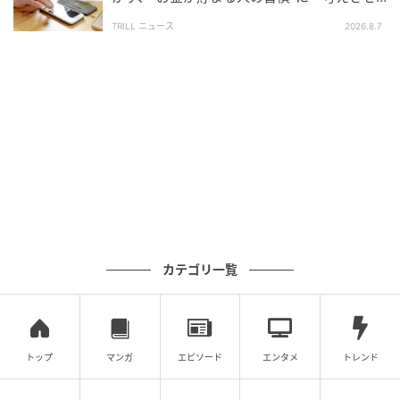
大切なのは、「資産が何年持つのか」を把握すること
られました」「どんどん貯められそう」
です。
TRILL ニュース
2026.8.7
老後資金は減る前提で考える必要があります。
適切に管理することで、将来の不安は大きく変わって
いきます。
安心できる老後のために、いま一度ご自身の資産の使
い方を見直してみてはいかがでしょうか。
執筆・監修：中川 佳人（なかがわ よしと）
（@YoshitoFinance）
カテゴリ一覧
金融機関勤務の現役マネージャー。1級ファイナンシャ
ル・プランニング技能士。 20年にわたり、資産形成や
家計管理・住宅ローンなどの実務に携わってきた経験
を活かし、記事の監修や執筆を行っている。 専門的な
トップ
マンガ
エピソード
エンタメ
トレンド
内容を、誰にでもわかりやすく伝えることをモットー