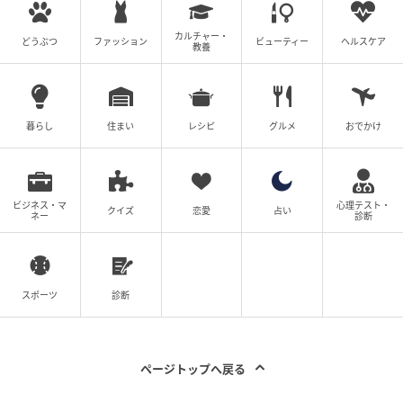
としている。
カルチャー・
どうぶつ
ファッション
ビューティー
ヘルスケア
教養
次の記事
#1 「ママ、生きてるよね？」寝ていると思
って部屋を開けたら
暮らし
住まい
レシピ
グルメ
おでかけ
プロフィール
中川 佳人（なかがわ よしと）
ビジネス・マ
心理テスト・
クイズ
恋愛
占い
ネー
診断
金融機関勤務の現役マネージャー。1級ファイナンシ
ャル・プランニング技能士。20年にわたり、資産形
成や家計管理・住宅ローンなどの実務に携わってき
た経験を活かし、記事の監修や執筆を行っている。
専門的な内容を、誰にでもわかりやすく伝えること
スポーツ
診断
をモットーとしている。
記事一覧をみる
ページトップへ戻る
の記事をもっとみる