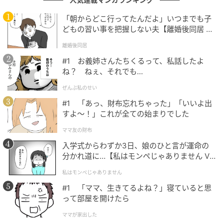
老後は支出が減ると考えられがちです。
「朝からどこ行ってたんだよ」いつまでも子
どもの習い事を把握しない夫【離婚後同居 Vo
しかし実際には、生活水準はすぐには下がりません。
l.1】
離婚後同居
時間が増えることで支出が増えることもあります。
#1 お義姉さんたちくるって、私話したよ
医療費も年齢とともに上昇していきます。
ね？ ねぇ、それでも…
想定より支出が減らないケースは少なくありません。
ぜんぶ私のせい
#1 「あっ、財布忘れちゃった」「いいよ出
すよ〜！」これが全ての始まりでした
資産は「取り崩し方」で寿命が変わる
ママ友の財布
入学式からわずか3日、娘のひと言が運命の
重要なのは資産額だけではありません。
分かれ道に…【私はモンペじゃありません Vo
l.1】
「どのペースで使うか」が大きなポイントになりま
私はモンペじゃありません
す。
#1 「ママ、生きてるよね？」寝ていると思
って部屋を開けたら
毎年100万円取り崩せば、2,000万円でも20年で尽きる
ママが家出した
計算です。