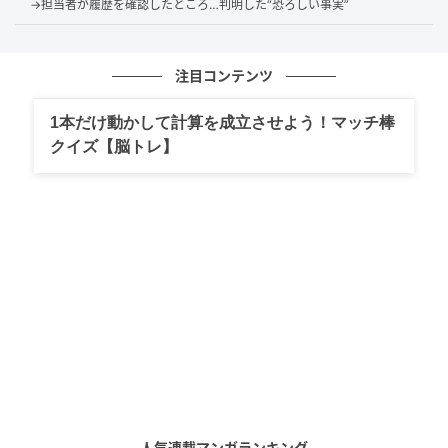
生活が続きます。
→担当者が履歴を確認したところ…判明した“恐ろしい事実”
注目コンテンツ
気づけば10年で1,000万円減少
1本だけ動かして計算を成立させよう！マッチ棒
こうした生活が続いた結果、10年後には資産が約
クイズ【脳トレ】
1,000万円減少していました。
年間で約100万円、月では約8万円の取り崩しです。
日々の生活では実感が薄く、「気づいたら減ってい
た」という状態でした。
退職金という大きな資金を手にしたことで、支出管理
への意識が薄れていたのです。
老後支出は「減る」とは限らない
人気連載マンガランキング