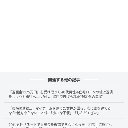
「これでお金の心配はなくなった」
当時はそう感じていたといいます。
少しずつ削られていった預貯金
しかし、退職後の生活で少しずつ状況が変わっていき
ます。
関連する他の記事
生活費は現役時代と大きくは変わりません。
医療費や交際費、趣味の支出が重なっていきます。
『退職金1,175万円』を受け取った40代男性→住宅ローンの繰上返済
をしようと銀行へ…しかし、窓口で告げられた“想定外の事実”
一つひとつは小さくても、毎月数万円の赤字が続く状
「後悔の連続…」マイホームを建てた女性が語る、次に家を建てる
態となりました。
なら“絶対やらないこと”に「小さな不便」「しんどすぎた」
年金受給後も差は埋まらず、不足分は預貯金から補う
70代男性「ネットで入出金を確認できなくなった」相談しに銀行へ