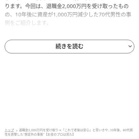
ります。今回は、退職金2,000万円を受け取ったもの
の、10年後に資産が1,000万円減少した70代男性の事
例をご紹介します。
「これで安心」のはずだった退職金2,000万
続きを読む
円
今回ご紹介するのは、60代前半で定年退職を迎えたA
さん（仮名）です。退職時に約2,000万円の退職金を受
け取りました。
住宅ローンは完済済み。大きな借入もありません。年
金受給も控えており、「老後資金としては十分だろ
う」と考えていました。
資産管理について深く考えることはなく、退職金は預
トップ
退職金2,000万円を受け取り→「これで老後は安心」と思いきや…10年後、60代男
性を直撃した“想定外の事態”【お金のプロは見た】
貯金として保有します。