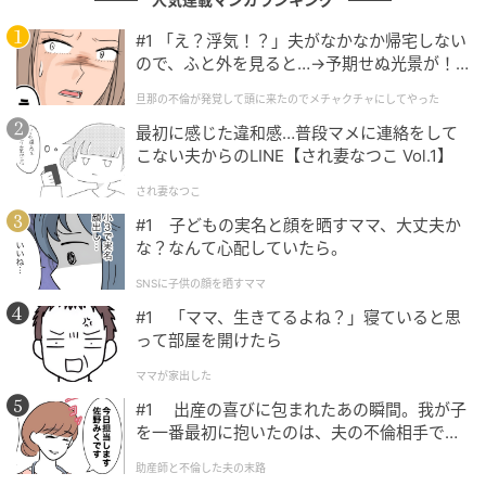
厚な葉が上に鋭く伸びるサンスベリアや、シャープな
葉が上に向かって伸びるユッカ、クールな雰囲気を和
#1 「え？浮気！？」夫がなかなか帰宅しない
らげたいならゆったりとした大きな葉が魅力のオーガ
ので、ふと外を見ると…→予期せぬ光景が！
｜旦那の不倫が発覚して頭に来たのでメチャ
スタや、カーブした幹が個性的なフィカス ベンガレン
旦那の不倫が発覚して頭に来たのでメチャクチャにしてやった
クチャにしてやった
シスがおすすめです。
最初に感じた違和感…普段マメに連絡をして
こない夫からのLINE【され妻なつこ Vol.1】
され妻なつこ
本体だけでなく鉢にも注目
#1 子どもの実名と顔を晒すママ、大丈夫か
な？なんて心配していたら。
観葉植物を飾る時は、植物本体だけでなく鉢の色や素
SNSに子供の顔を晒すママ
材を揃えることも大切です。
#1 「ママ、生きてるよね？」寝ていると思
って部屋を開けたら
Eさんの場合、観葉植物を入れる鉢の素材が木製やプラ
スチック製、陶器製など、統一されていなかったた
ママが家出した
め、「何だかちぐはぐでダサい」という印象になって
#1 出産の喜びに包まれたあの瞬間。我が子
を一番最初に抱いたのは、夫の不倫相手でし
いました。
た。
助産師と不倫した夫の末路