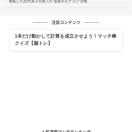
帰省した40代息子が取った“実家のエアコン”対策
この「何でもいいだろう」が曲者で、「葉の形」「大
きさ」など選択基準がバラバラだと「何にも合わな
い」という結果になりやすいのです。
注目コンテンツ
たとえば葉の形は、与える印象を左右します。丸いも
1本だけ動かして計算を成立させよう！マッチ棒
クイズ【脳トレ】
のは優しくやわらかい印象を、細いものはスタイリッ
シュで洗練された印象を与えます。
組み合わせ方に自信がない場合は、同じ葉の形のもの
を1～2種類だけ選びましょう。
サイズはさまざまでもまとまりが出やすく、新しく買
い足す時も判断基準があるので統一感をキープできま
す。
ちなみに、Eさんのようなモノトーンのシンプルインテ
リアの場合、無機質さをより強調したいなら細長く肉
人気連載マンガランキング