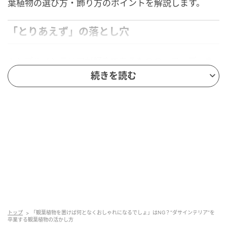
葉植物の選び方・飾り方のポイントを解説します。
「とりあえず」の落とし穴
シンプルインテリアが好きであるものの、コーディネ
ートに自信がなかったEさんは、失敗を避けるため購入
続きを読む
した中古住宅のインテリアをモノトーンにすることに
しました。
とはいえ、白・黒・グレーの色しかない部屋だと味気
ない雰囲気になりそうだと考え、何となくおしゃれに
見えそうな観葉植物を置くことを思いつきました。
ネットやSNSなどを参考にしながら、背の高いタイプ
をリビングのコーナーに置いたり、小さめのタイプを
いくつか対面キッチンのカウンターに並べてみたので
トップ
「観葉植物を置けば何となくおしゃれになるでしょ」はNG？“ダサインテリア”を
すが、思ったほどおしゃれさが感じられません。
卒業する観葉植物の活かし方