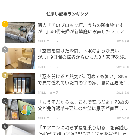
「適当に置いただけ」という雰囲気にならないよう、
鉢の色や素材は統一しましょう。
住まい記事ランキング
モノトーンのシャープさに印象を合わせるならスクエ
隣人「そのブロック塀、うちの所有物です
ア型の陶器製、雰囲気を和らげたいなら円形のテラコ
が…」40代夫婦が新築庭に設置したフェン
ス、直後に迫られた"顛末"
ッタ製がおすすめです。
TRILL ニュース
2026.8.6
「玄関を開けた瞬間、下水のような臭い
が…」9日間の帰省から戻った3人家族を襲っ
「何となくダサい」を回避するには
た“洗面所の異変”
TRILL ニュース
2026.8.6
「窓を開けると熱気が…閉めても暑い」SNS
Eさんのように「観葉植物を置けばおしゃれに見えるだ
で見て憧れていたコの字の家、夏に起きた“想
ろう」と考えると起こりがちなのが「飾りすぎ」とい
定外の事態”【一級建築士は見た】
TRILL ニュース
2026.8.6
う状態です。
「もう年だからね。これで安心だよ」78歳の
父が免許返納→翌年のお盆に息子が直面し
おしゃれに見える空間は、「余白」があることでセン
た“想定外の壁”
スの良さを感じさせるため、飾りすぎないよう注意し
TRILL ニュース
2026.8.6
ましょう。大ぶりなものなら部屋のコーナーに1つだけ
「エアコンに頼らず夏を乗り切る」を実践し
た40代夫婦→室温35℃でも冷房を我慢した