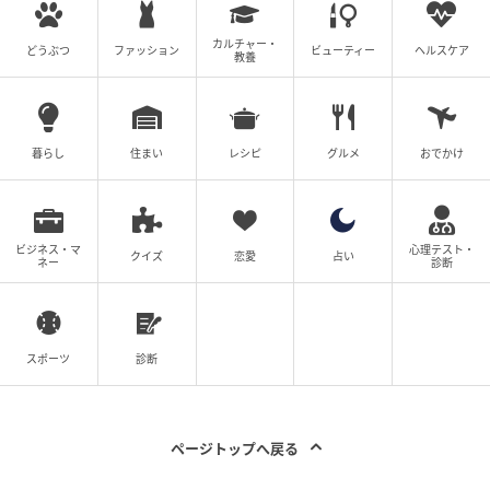
ノベーション設計会社にて新築分譲マンションの設計
カルチャー・
変更、戸建住宅・オフィス・医療施設等の設計および
どうぶつ
ファッション
ビューティー
ヘルスケア
教養
インテリアコーディネートに携わる。
建築関連分野の記事執筆・校正校閲・監修業務、企業
研修講師、インテリアコーディネーター資格対策テキ
暮らし
住まい
レシピ
グルメ
おでかけ
スト監修、工務店の施工事例集ディレクションなどの
実績も多数。
ビジネス・マ
心理テスト・
クイズ
恋愛
占い
ネー
診断
【エピソード募集】日常のちょっとした体験、TRILL
でシェアしませんか？【2分で完了・匿名】
次の記事
スポーツ
診断
#1 夫の「元不倫相手」から、１通の手紙が
届きました。
ページトップへ戻る