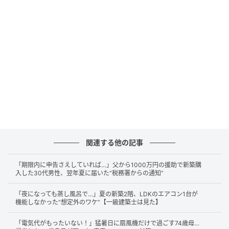
期待外れなだけでなく、逆に観葉植物のお手入れで手
間がかかるようになったとEさんはがっかりしてしまい
ました。
「何でもいい」は「何にも合わない」につな
がりやすい
なぜ観葉植物を置いてもほのかにダサさを感じさせる
部屋になってしまったのでしょうか。その原因の1つ
関連する他の記事
は、観葉植物の選び方です。
「期限内に申告さえしていれば…」父から1000万円の援助で新築購
入した30代男性、翌年夏に届いた“税務署からの通知”
Eさんは「観葉植物なら何でもいいだろう」と考えて、
樹種を気にせずに選んでいたため、見た目の印象が違
「夜になっても蒸し風呂で…」夏の新築2階、LDKのエアコン1台が
う樹種が混在してまとまりのない雰囲気になっていま
機能しなかった“想定外のワケ”【一級建築士は見た】
した。
「電気代がもったいない！」猛暑日に扇風機だけで過ごす74歳母…