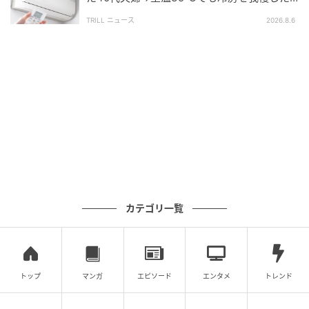
でOKです。
戸建て住宅の誤算
TRILL ニュース
2026.8.6
テレビやチェストなどを中心にして、同じ樹種の観葉
植物を左右対称に並べる方法も、簡単ながら洗練され
た雰囲気を演出できますよ。
また、観葉植物のよさは手入れが行き届いていないと
発揮できません。毎日手間をかけずに管理できるよ
う、1～2個から始めてみてください。
室内にいながら自然を身近に感じられる観葉植物は、
空間をセンスアップできる魅力的なアイテムです。
カテゴリ一覧
選び方や飾り方を工夫して、観葉植物と暮らす部屋づ
くりを楽しんでみませんか？
トップ
マンガ
エピソード
エンタメ
トレンド
ライター：桐野由衣
住宅設備メーカーや住宅コンサルタント会社、大手リ