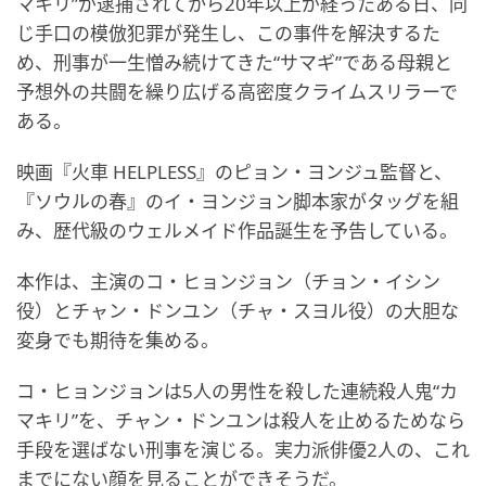
マキリ”が逮捕されてから20年以上が経ったある日、同
じ手口の模倣犯罪が発生し、この事件を解決するた
め、刑事が一生憎み続けてきた“サマギ”である母親と
予想外の共闘を繰り広げる高密度クライムスリラーで
ある。
映画『火車 HELPLESS』のピョン・ヨンジュ監督と、
『ソウルの春』のイ・ヨンジョン脚本家がタッグを組
み、歴代級のウェルメイド作品誕生を予告している。
本作は、主演のコ・ヒョンジョン（チョン・イシン
役）とチャン・ドンユン（チャ・スヨル役）の大胆な
変身でも期待を集める。
コ・ヒョンジョンは5人の男性を殺した連続殺人鬼“カ
マキリ”を、チャン・ドンユンは殺人を止めるためなら
手段を選ばない刑事を演じる。実力派俳優2人の、これ
までにない顔を見ることができそうだ。