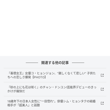
（写真＝韓国SBS『カマキリ：殺人者の外出』キャプチャ）
そんな中、制作陣は、より強靭な姿へと生まれ変わっ
たチャン・ドンユンのスチールカットを公開し注目を
集めた。写真の中の彼は銃を構え、誰かと対峙してい
関連する他の記事
る。
『善徳女王』女優コ・ヒョンジョン、“親しくなくて悲しい” 子供た
ちへの恋しさ爆発【PHOTO】
緊迫した状況にも微動だにしない表情、鋭く光る眼差
しからは、圧倒的なカリスマが漂っている。
『砂の上にも花は咲く』のチャン・ドンユン!芸能界デビューのきっ
かけが痛快だ
チャン・ドンユンはこれまで多彩な作品を通じて、確
18歳年下の日本人女性に“一目惚れ”。俳優シム・ヒョンタクの結婚
かな演技力と唯一無二の魅力で観客を魅了してきた。
相手が「超美人」と話題