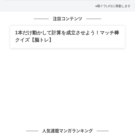
特に優しい瞳、整った顔立ち、柔らかく温かな人柄で
※韓ドラLIFEに移動します
多くの女性ファンの心をつかんできたが、『カマキ
注目コンテンツ
リ：殺人者の外出』では、これまでと異なる力強く重
厚な姿を披露する。瞬間を切り取った1枚のスチールで
1本だけ動かして計算を成立させよう！マッチ棒
さえ、その変わった眼差しが視線を奪い、本編での変
クイズ【脳トレ】
貌への期待を高めている。
劇中、彼は殺人犯を追う刑事として、体を張ったアク
ションシーンを数多くこなした。さらに、連続殺人鬼
である母と刑事の息子という、これまでにない人間関
係を表現するため、振れ幅の大きい感情演技にも挑戦
した。
俳優として容易ではない挑戦だったはずだが、その緻
密な努力に現場では常に感嘆と絶賛の拍手が送られた
という。
人気連載マンガランキング