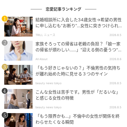
ドラマ・映画・イベントで大活躍！ひっぱり
恋愛記事ランキング
だこのムン・ガヨン、サバイバル番組MCに初
挑戦
結婚相談所に入会した34歳女性→希望の男性
に申し込むも“お断り”…女性に突きつけられた
の記事をもっとみる
「高望み」以上の残酷な原因とは？
TRILL ニュース
2026.8.5
家族そろっての帰省は老親の負担？「娘一家
の帰省が煩わしい……」"迎える側の憂うつ"の
正体と対処法
All About
2026.8.6
「もう好きじゃないの？」不倫男性の気持ち
が離れ始めた時に見せる３つのサイン
beauty news tokyo
2026.8.5
こんな女性は苦手です。男性が「だるいな」
と感じる女性の特徴
beauty news tokyo
2026.8.5
「もう限界かも…」不倫中の女性が関係を終
わらせたくなる瞬間