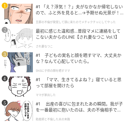
制作陣は「このドラマの主人公は、連続殺人鬼の母と
#1 「え？浮気！？」夫がなかなか帰宅しない
刑事の息子である。殺人犯を追うクライムスリラーで
ので、ふと外を見ると…→予期せぬ光景が！
あると同時に、決して近づくことのできない母と息子
｜旦那の不倫が発覚して頭に来たのでメチャ
旦那の不倫が発覚して頭に来たのでメチャクチャにしてやった
クチャにしてやった
の物語でもある。その中心に立つチャン・ドンユン
最初に感じた違和感…普段マメに連絡をして
は、肉体的にも感情的にも大きなエネルギーを注ぎ込
こない夫からのLINE【され妻なつこ Vol.1】
まなければならなかった。彼がどれほど全力を尽くし
され妻なつこ
ているかは、撮影のたびに伝わってきた。激しくぶつ
#1 子どもの実名と顔を晒すママ、大丈夫か
かり合うチャン・ドンユンの情熱に、多くの関心と応
な？なんて心配していたら。
援をお願いしたい」と語った。
SNSに子供の顔を晒すママ
チャン・ドンユンの新たな一面に出会える韓国SBS新
#1 「ママ、生きてるよね？」寝ていると思
って部屋を開けたら
ドラマ『カマキリ：殺人者の外出』は、9月5日（金）
夜9時50分より初放送される。
ママが家出した
#1 出産の喜びに包まれたあの瞬間。我が子
元記事で読む
を一番最初に抱いたのは、夫の不倫相手でし
た。
助産師と不倫した夫の末路
次の記事