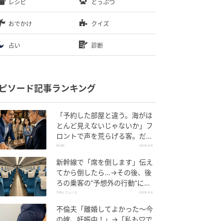
レシピ
どうぶつ
おでかけ
クイズ
占い
診断
ピソード記事ランキング
「予約した部屋と違う。海がほ
とんど見えないじゃないか」フ
ロントで声を荒らげる客。だ
が、支配人が予約記録を示した
GLAM
2026.8.6
結果
新幹線で「席を倒します」伝え
てから倒したら…→その後、後
ろの乗客の“予想外の行動”に
「不快ですぐに立ち去りまし
TRILL ニュース
2026.8.6
た」
不倫夫「離婚してよかった〜今
の嫁、妊娠中！」→「私も♡で