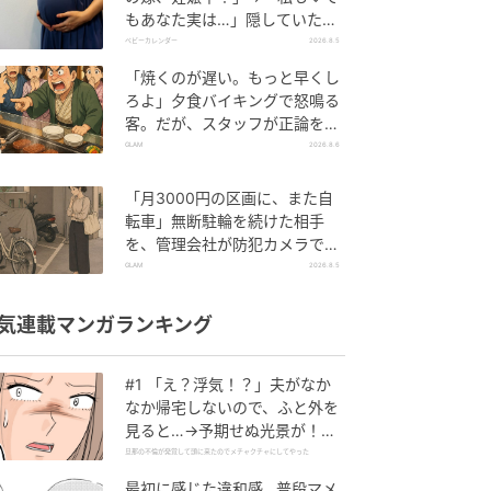
もあなた実は…」隠していた事
実を暴露した結果
ベビーカレンダー
2026.8.5
「焼くのが遅い。もっと早くし
ろよ」夕食バイキングで怒鳴る
客。だが、スタッフが正論を並
べた結果
GLAM
2026.8.6
「月3000円の区画に、また自
転車」無断駐輪を続けた相手
を、管理会社が防犯カメラで特
定した朝
GLAM
2026.8.5
気連載マンガランキング
#1 「え？浮気！？」夫がなか
なか帰宅しないので、ふと外を
見ると…→予期せぬ光景が！｜
旦那の不倫が発覚して頭に来た
旦那の不倫が発覚して頭に来たのでメチャクチャにしてやった
のでメチャクチャにしてやった
最初に感じた違和感…普段マメ