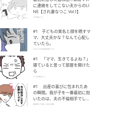
に連絡をしてこない夫からのLI
NE【され妻なつこ Vol.1】
され妻なつこ
#1 子どもの実名と顔を晒すマ
マ、大丈夫かな？なんて心配し
ていたら。
SNSに子供の顔を晒すママ
#1 「ママ、生きてるよね？」
寝ていると思って部屋を開けた
ら
ママが家出した
#1 出産の喜びに包まれたあ
の瞬間。我が子を一番最初に抱
いたのは、夫の不倫相手でし
た。
助産師と不倫した夫の末路