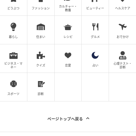
カルチャー・
どうぶつ
ファッション
ビューティー
ヘルスケア
教養
暮らし
住まい
レシピ
グルメ
おでかけ
ビジネス・マ
心理テスト・
クイズ
恋愛
占い
ネー
診断
スポーツ
診断
ページトップへ戻る