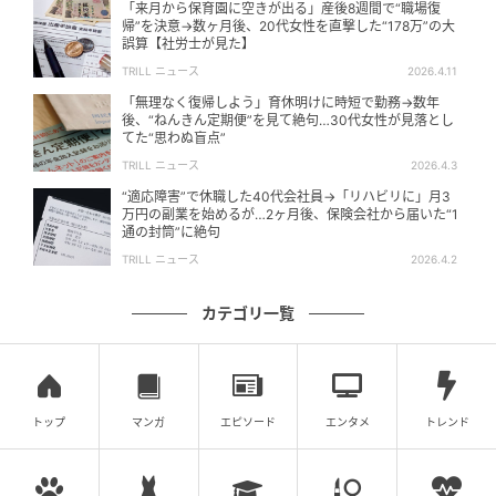
「来月から保育園に空きが出る」産後8週間で“職場復
帰”を決意→数ヶ月後、20代女性を直撃した“178万”の大
誤算【社労士が見た】
TRILL ニュース
2026.4.11
「無理なく復帰しよう」育休明けに時短で勤務→数年
後、“ねんきん定期便”を見て絶句…30代女性が見落とし
てた“思わぬ盲点”
TRILL ニュース
2026.4.3
“適応障害”で休職した40代会社員→「リハビリに」月3
万円の副業を始めるが…2ヶ月後、保険会社から届いた“1
通の封筒”に絶句
TRILL ニュース
2026.4.2
カテゴリ一覧
トップ
マンガ
エピソード
エンタメ
トレンド