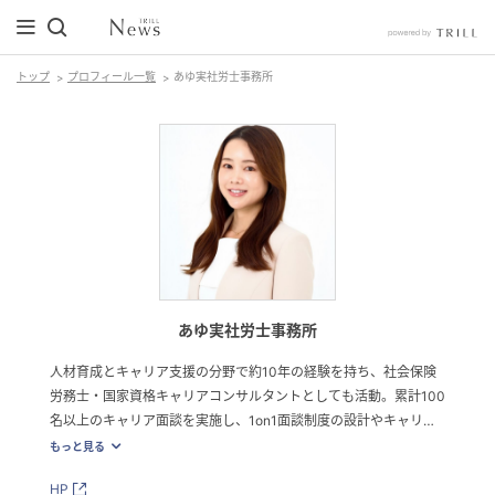
トップ
プロフィール一覧
あゆ実社労士事務所
あゆ実社労士事務所
人材育成とキャリア支援の分野で約10年の経験を持ち、社会保険
労務士・国家資格キャリアコンサルタントとしても活動。累計100
名以上のキャリア面談を実施し、1on1面談制度の設計やキャリア
面談シート作成などを通じて、組織の人材定着と成長を支援して
もっと見る
きた。新入社員向け「ビジネスマナー」「マインドセット」「ロ
HP
ジカルシンキング」研修やキャリア研修では、企画・コンテンツ