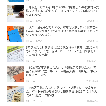
TRILL ニュース
2026.5.22
「年収を上げたい」1年で200時間勉強した40代女性→資
格を取得するも変わらず…80万円アップした同期との“た
った1つの差”
TRILL ニュース
2026.5.18
「夫の年金を半分もらえる」離婚を決意した40代女性→
2年後、年金事務所で告げられた“思わぬ事実”に「もっと
早く知っていれば…」
TRILL ニュース
2026.5.12
5年勤めた会社を退職した30代女性→「失業手当は3ヶ月
もらえない」と思いきや…ハローワークの窓口で告げら
れた“思わぬ事実”
TRILL ニュース
2026.5.11
『60歳で定年退職した人』と『65歳まで働いた人』“年
金の受給額”に差があった…→社会労務士「数百万円規模
になるケースも」
TRILL ニュース
2026.4.23
「106万円を超えないようにシフト調整」は昔の話だっ
た。パート主婦が知らないと損をする“2026年10月の大
改正”【社労士が解説】
TRILL ニュース
2026.4.14