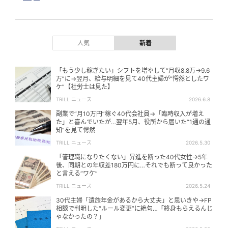
作成から講師まで一貫して担当。人間関係構築や部下育成、効果
的な伝え方に関する豊富な実務経験を活かし、読者や受講者が一
歩踏み出すきっかけとなる関わりを大切にしている。
人気
新着
「もう少し稼ぎたい」シフトを増やして“月収8.8万→9.6
万”に→翌月、給与明細を見て40代主婦が“愕然としたワ
ケ”【社労士は見た】
TRILL ニュース
2026.6.8
副業で“月10万円”稼ぐ40代会社員→「臨時収入が増え
た」と喜んでいたが…翌年5月、役所から届いた“1通の通
知”を見て愕然
TRILL ニュース
2026.5.30
「管理職になりたくない」昇進を断った40代女性→5年
後、同期との年収差180万円に…それでも断って良かった
と言える“ワケ”
TRILL ニュース
2026.5.24
30代主婦「遺族年金があるから大丈夫」と思いきや→FP
相談で判明した“ルール変更”に絶句…「終身もらえるんじ
ゃなかったの？」