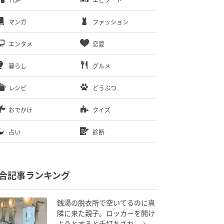
TOP
エピソード
マンガ
ファッション
エンタメ
恋愛
暮らし
グルメ
レシピ
どうぶつ
おでかけ
クイズ
占い
診断
合記事ランキング
銭湯の脱衣所で空いてるのに真
隣に来た親子。ロッカーを開け
ようとすると舌打ちされ…→直