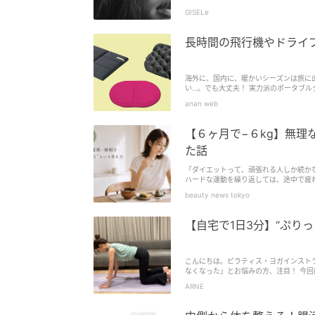
GISELe
長時間の飛行機やドライ
海外に、国内に、暖かいシーズンは旅に
い…。でも大丈夫！ 実力派のポータブル
anan web
【６ヶ月で−６kg】無理
た話
「ダイエットって、頑張れる人しか続か
ハードな運動を繰り返しては、途中で疲
す。 見直したのは、食べ方、動き方、休
beauty news tokyo
【自宅で1日3分】“ぷり
こんにちは。ピラティス・ヨガインスト
なくなった」とお悩みの方、注目！ 今回
ARNE