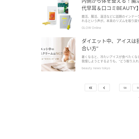
内側から体を整える！腸
代早耳＆口コミBEAUTY
菌活、腸活、温活などに話題のインナー
れるという声が。本来のリズムを取り戻
GLOW Online
ダイエット中、アイスは
合い方”
暑くなると、冷たいアイスが食べたくな
我慢しようとするよりも、“どう取り入
は、大人世代が無理なく続けやすい、“甘
beauty news tokyo
58
5