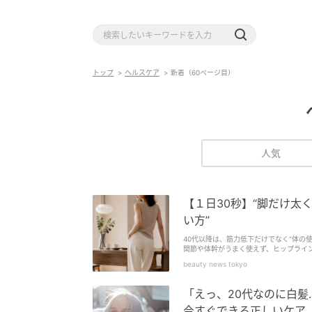
トップ
ヘルスケア
新着（60ページ目）
人気
【１日30秒】“脚だけ太
い方”
40代以降は、筋力低下だけでなく“体の
関節や体幹がうまく使えず、ヒップライ
が、ヨガの基本ポーズ【リバースウォー
beauty news tokyo
「えっ、20代なのに白
今すぐできる正しいケア