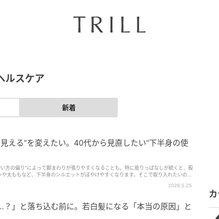
ヘルスケア
新着
く見える”を変えたい。40代から見直したい“下半身の使
使い方の偏り”によって脚まわりが張りやすくなることも。特に座りっぱなしが続くと、股
ンや太ももなど、下半身のシルエットがぼやけやすくなります。そこで取り入れたいの
リア】。下半…
2026.5.25
カ
髪…？」と落ち込む前に。若白髪になる「本当の原因」と