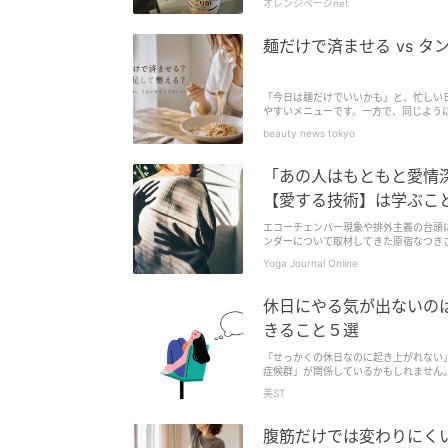
オレンジページnet
麺だけで済ませる vs 
「今日は麺だけでいいかも」と、忙しい
やすいメニューです。一方で、同じよう
今回は、大人世代が見直したい“麺との付
beauty news tokyo
「あの人はもともと愛情
【愛する技術】は学ぶこ
エコーチェンバー現象や排外主義の台頭
ンダーについて取材してきた原宿なつき
Yoga Journal Online
休日にやる気が出ないの
きること５選
「せっかくの休日なのに起き上がれない
症候群」が関係しているかもしれません
抜け、家事や趣味などにまで手がつかな
美ST
腹筋だけでは変わりにくい