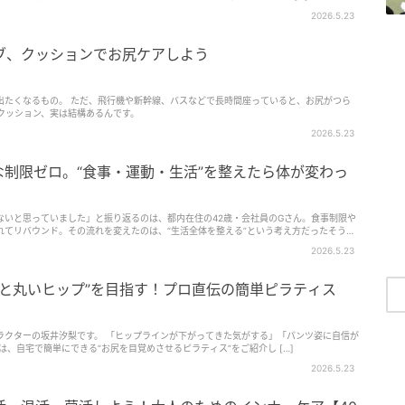
2026.5.23
ブ、クッションでお尻ケアしよう
出たくなるもの。 ただ、飛行機や新幹線、バスなどで長時間座っていると、お尻がつら
クッション、実は結構あるんです。
2026.5.23
な制限ゼロ。“食事・運動・生活”を整えたら体が変わっ
ないと思っていました」と振り返るのは、都内在住の42歳・会社員のGさん。食事制限や
れてリバウンド。その流れを変えたのは、“生活全体を整える”という考え方だったそうで
み方。無理…
2026.5.23
っと丸いヒップ”を目指す！プロ直伝の簡単ピラティス
ラクターの坂井汐梨です。 「ヒップラインが下がってきた気がする」「パンツ姿に自信が
は、自宅で簡単にできる“お尻を目覚めさせるピラティス”をご紹介し […]
2026.5.23