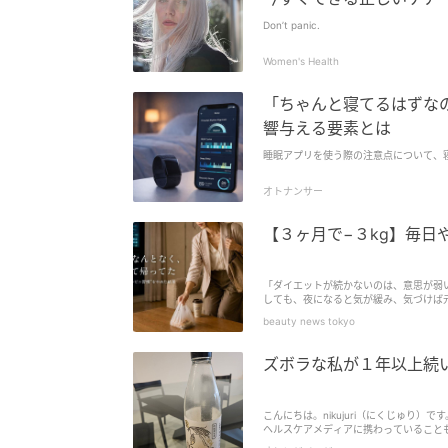
Don’t panic.
Women's Health
「ちゃんと寝てるはずな
響与える要素とは
睡眠アプリを使う際の注意点について、
オトナンサー
【３ヶ月で−３kg】毎日
「ダイエットが続かないのは、意思が弱
しても、夜になると気が緩み、気づけば
ったそうです。そこで無理な制限ではなく
beauty news tokyo
ズボラな私が１年以上続
こんにちは。nikujuri（にくじゅり）で
ヘルスケアメディアに携わっていることもあ