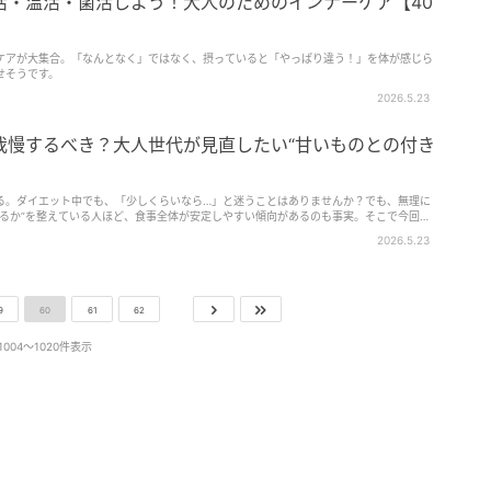
活・温活・菌活しよう！大人のためのインナーケア【40
】
ケアが大集合。「なんとなく」ではなく、摂っていると「やっぱり違う！」を体が感じら
せそうです。
2026.5.23
我慢するべき？大人世代が見直したい“甘いものとの付き
る。ダイエット中でも、「少しくらいなら…」と迷うことはありませんか？でも、無理に
れるか”を整えている人ほど、食事全体が安定しやすい傾向があるのも事実。そこで今回
いものとの付…
2026.5.23
9
60
61
62
1004〜1020件表示