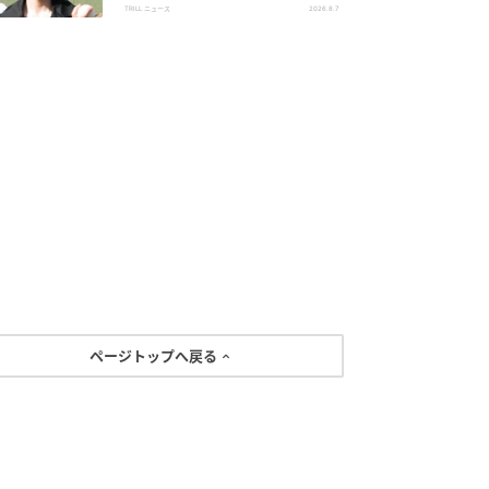
メン俳優
TRILL ニュース
2026.8.7
ページトップへ戻る