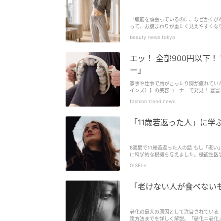
「腹筋を頑張っているのに、なぜかくびれ
って、お腹まわりが重たく見えやすくな
トも平坦に。そこで取り入れたいのが、
beauty news tokyo
エッ！ 全部900円以下
ー」
家事や仕事で肩がこったり脚が疲れていた
インズ）】の美容コーナーで発見！ 豊
ップしました。心地よい刺激で全身をほ
fashion trend news
手頃価格なので気軽に試せそうです。
「11歳若返った人」に学
8週間で11歳若返った人の話 もし「老
に科学的な根拠を与えました。機能性医学研究者の
GISELe
「老けない人が食べないも
老化の最大の原因として注目されている
策方法までを詳しく解説。「糖化＝老化」