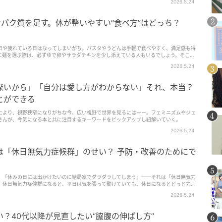
2026.5.24
タンパク質を足す。体が整いやすい“食べ方”はどっち？
日や疲れている日はなってしまいがち。パスタやうどんは手軽で食べやすく、満足感も得
に麺を選ぶ際は、必ずゆで卵やサラダチキンを少し添えている人もいるでしょう。そこで
き合い方”…
2026.5.24
深いから」「自分は愛し方がわからない」それ、本当？
とができる
により、視野狭窄になりがちな今、広い視野で世界を見るにはーー。フェミニズムやジェ
さんが、今気になる本と共に注目するキーワードをピックアップし紐解いていく。
2026.5.24
は「休日無気力症候群」のせい？ 予防・改善のためにで
」「休みの日には出かけたいのに結局家でダラダラしてしまう」──それは「休日無気力
。休日無気力症候群になると、平日は気を張って動けていても、休日になるとどっと力が
くなることがあります。原因や取り入れやすいセルフケアを紹介します。
2026.5.24
？40代以降が見直したい“脇腹の伸ばし方”