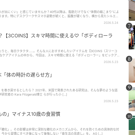
が出にくい」と感じていませんか？40代以降は、脂肪だけでなく“体側の縮こまり”によ
ります。特にデスクワークやスマホ姿勢が続くと、脇腹が硬くなり、横から見たシルエッ
ヨガの基本…
2026.5.24
！？【3COINS】スキマ時間に使える♡「ボディローラ
りと、毎日クタクタ……。そんな人におすすめしたいアイテムを【3COINS（スリーコ
富なケアアイテムの中から、今回は、スキマ時間に使える「ボディローラー」をピックア
ぐすものや温めたり冷やしたりできる本格的なローラーなど、すべて900円以下というお
2026.5.23
ぶ「体の時計の遅らせ方」
い」を巻き戻せるとしたら？ 2021年、米国で発表されたある研究は、そんな夢のような話
 Kara Fitzgerald博士 らが行った小 […]
2026.5.23
の」マイナス10歳の食習慣
「糖化」。その影響は非常に深刻な糖化のメカニズムから、それを防ぐための具体的な対
今から習慣にすべき後になって後悔しない「食生活の見直し」を。 AG […]