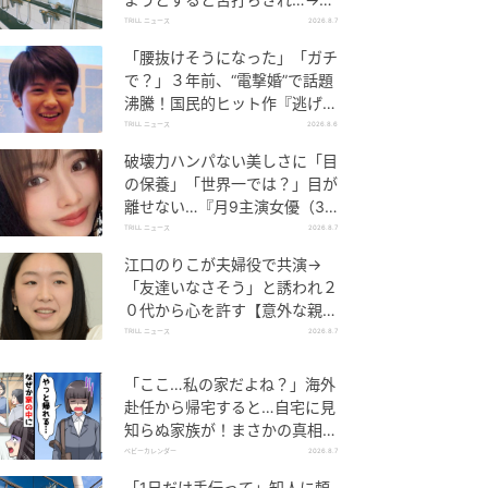
後、娘の放った“純粋な一言”に
TRILL ニュース
2026.8.7
「心の中で拍手」
「腰抜けそうになった」「ガチ
で？」３年前、“電撃婚”で話題
沸騰！国民的ヒット作『逃げ
恥』で異彩放った【国宝級イケ
TRILL ニュース
2026.8.6
メン】
破壊力ハンパない美しさに「目
の保養」「世界一では？」目が
離せない…『月9主演女優（34
歳）』“極上”美ショットがすご
TRILL ニュース
2026.8.7
い
江口のりこが夫婦役で共演→
「友達いなさそう」と誘われ２
０代から心を許す【意外な親友
芸人】とは？
TRILL ニュース
2026.8.7
「ここ…私の家だよね？」海外
赴任から帰宅すると…自宅に見
知らぬ家族が！まさかの真相と
は！？
ベビーカレンダー
2026.8.7
「1日だけ手伝って」知人に頼