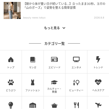
【朝から体が重い日が続いている…】立ったまま30秒。ヨガの
「山のポーズ」で姿勢を整える簡単習慣
beauty news tokyo
2026.8.8
もっと見る
カテゴリ一覧
トップ
マンガ
エピソード
エンタメ
トレンド
カルチャー・
どうぶつ
ファッション
ビューティー
ヘルスケア
教養