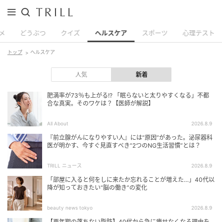
メ
どうぶつ
クイズ
ヘルスケア
スポーツ
心理テスト
トップ
ヘルスケア
人気
新着
肥満率が73％も上がる!? 「眠らないと太りやすくなる」不都
合な真実。そのワケは？【医師が解説】
All About
2026.8.9
『前立腺がんになりやすい人』には“原因”があった。泌尿器科
医が明かす、今すぐ見直すべき“2つのNG生活習慣”とは？
TRILL ニュース
2026.8.9
「部屋に入ると何をしに来たか忘れることが増えた…」40代以
降が知っておきたい“脳の働き”の変化
beauty news tokyo
2026.8.9
【更年期の落ちない脂肪】40代から急に痩せなくなる理由を