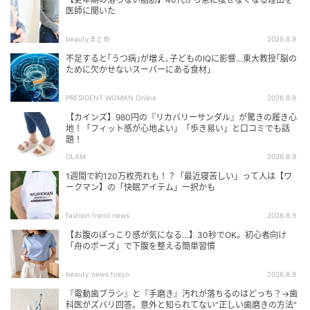
医師に聞いた
beautyまとめ
2026.8.9
不足すると｢うつ病｣が増え､子どものIQに影響…東大教授｢脳の
ために欠かせないスーパーにある食材｣
PRESIDENT WOMAN Online
2026.8.9
【カインズ】980円の『リカバリーサンダル』が驚きの履き心
地！「フィット感が心地よい」「歩き易い」と口コミでも話
題！
GLAM
2026.8.9
1週間で約120万枚売れも！？「最近寝苦しい」って人は【ワ
ークマン】の「快眠アイテム」一択かも
fashion trend news
2026.8.9
【お腹のぽっこり感が気になる…】30秒でOK。初心者向け
「舟のポーズ」で下腹を整える簡単習慣
beauty news tokyo
2026.8.9
『電動歯ブラシ』と『手磨き』汚れが落ちるのはどっち？→歯
科医がズバリ回答。意外と知られてない“正しい歯磨きの方法"