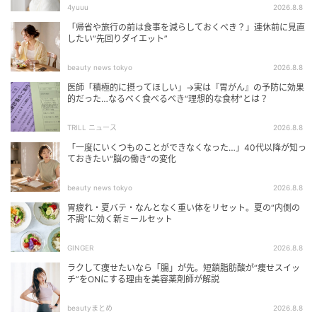
4yuuu
2026.8.8
「帰省や旅行の前は食事を減らしておくべき？」連休前に見直
したい“先回りダイエット”
beauty news tokyo
2026.8.8
医師「積極的に摂ってほしい」→実は『胃がん』の予防に効果
的だった…なるべく食べるべき“理想的な食材”とは？
TRILL ニュース
2026.8.8
「一度にいくつものことができなくなった…」40代以降が知っ
ておきたい“脳の働き”の変化
beauty news tokyo
2026.8.8
胃疲れ・夏バテ・なんとなく重い体をリセット。夏の“内側の
不調”に効く新ミールセット
GINGER
2026.8.8
ラクして痩せたいなら「腸」が先。短鎖脂肪酸が“痩せスイッ
チ”をONにする理由を美容薬剤師が解説
beautyまとめ
2026.8.8