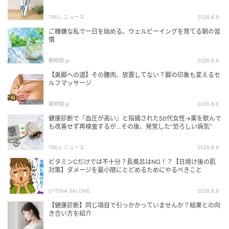
TRILL ニュース
2026.8.9
ご機嫌な私で一日を始める。ウェルビーイングを育てる朝の習
慣
朝時間.jp
2026.8.9
【美脚への道】その腰肉、放置してない？脚の印象も変えるセ
ルフマッサージ
朝時間.jp
2026.8.9
健康診断で『血圧が高い』と指摘された50代女性→薬を飲んで
も改善せず再検査するが…その後、発覚した“恐ろしい病気”
TRILL ニュース
2026.8.8
ビタミンCだけでは不十分？長風呂はNG！？【日焼け後の肌
対策】ダメージを最小限にとどめるためにやるべきこと
OTONA SALONE
2026.8.8
【健康診断】同じ項目で引っかかっていませんか？結果との向
き合い方を紹介