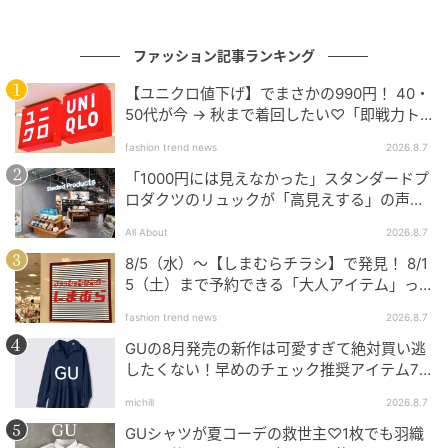
ファッション記事ランキング
【ユニクロ値下げ】でまさかの990円！ 40・
50代が今 → 秋まで着回したい♡「即戦力ト
ップス」
fashion trend news
2026.8.7
「1000円には見えなかった」スタンダードプ
ロダクツのリュックが「高見えする」の声。
2個購入する人も
All About
2026.8.7
8/5（水）〜【しまむらチラシ】で発見！ 8/1
5（土）まで予約できる「大人アイテム」っ
て？
fashion trend news
2026.8.7
GUの8月発売の新作は可愛すぎて絶対買い逃
したくない！早めのチェック推奨アイテム7
連発
michill
2026.8.7
GUシャツが夏コーデの救世主♡1枚でも羽織