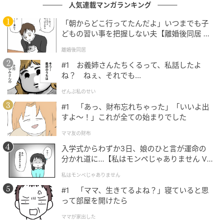
が執筆の原動力。スピリチュアル関連情報にも精通し
人気連載マンガランキング
ており、それらに傾倒する人の思いを描いたエピソー
「朝からどこ行ってたんだよ」いつまでも子
ドも好評。
どもの習い事を把握しない夫【離婚後同居 Vo
l.1】
離婚後同居
元記事で読む
#1 お義姉さんたちくるって、私話したよ
ね？ ねぇ、それでも…
次の記事
ぜんぶ私のせい
コレは盲点だった【ミスド】ドーナツ以外も
チェックして！「ミスドゴハン」がアツい
#1 「あっ、財布忘れちゃった」「いいよ出
すよ〜！」これが全ての始まりでした
ママ友の財布
の記事をもっとみる
入学式からわずか3日、娘のひと言が運命の
分かれ道に…【私はモンペじゃありません Vo
l.1】
私はモンペじゃありません
#1 「ママ、生きてるよね？」寝ていると思
って部屋を開けたら
ママが家出した