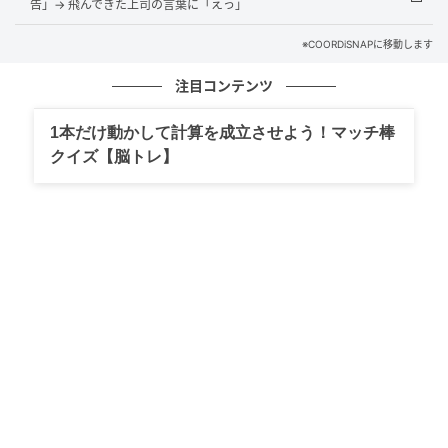
告」→ 飛んできた上司の言葉に「えっ」
最後まで「みんなのためにやっていた」と主張してい
※COORDiSNAPに移動します
たと聞きました。
注目コンテンツ
今でも私は思います。幽霊より怖かったのは、悪気が
ないと信じている人でした。あのとき向けられた笑顔
1本だけ動かして計算を成立させよう！マッチ棒
を思い出すたびに、今でも少し背筋が寒くなります。
クイズ【脳トレ】
【体験者：40代・主婦、回答時期：2026年6月】
※本記事は、執筆ライターが取材又は体験した実話で
す。取材対象者の個人が特定されないよう固有名詞な
どに変更を加えながら構成しています。
EPライター：佐藤 栄祠
大手メーカーの営業を経て、ライターに転身。会社員
時代に培った経験と、組織の一員であるからこその“喜
怒哀楽”をリアルに伝え、「誰かを癒したい」との思い