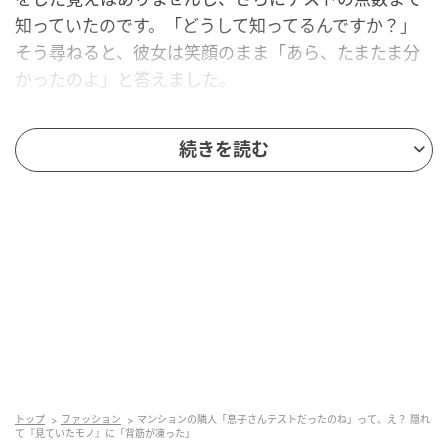
知っていたのです。「どうして知ってるんですか？」
そう尋ねると、彼女は笑顔のまま「あら、たまたま分
かったのよ」と答えました。
それ以来、不思議なことが続きました。「昨日の夕
続きを読む
飯、カレーだったでしょう？」「娘さん、風邪治っ
た？」「通販で服買ったのね」どれも話した記憶のな
いことばかりです。偶然にしては出来すぎていて、私
は次第に気味の悪さを感じるようになりました。
ゴミ置き場で見た光景
ある朝、少し早めにゴミを出しに行くと、ゴミ置き場
の前に隣人が立っていました。そして私のゴミ袋を開
け、中を見ていたのです。思わず足が止まりました。
トップ
ファッション
マンションの隣人「息子さんテストだったのね」って、え？ 隠れ
て『見ていたモノ』に「背筋が凍った」