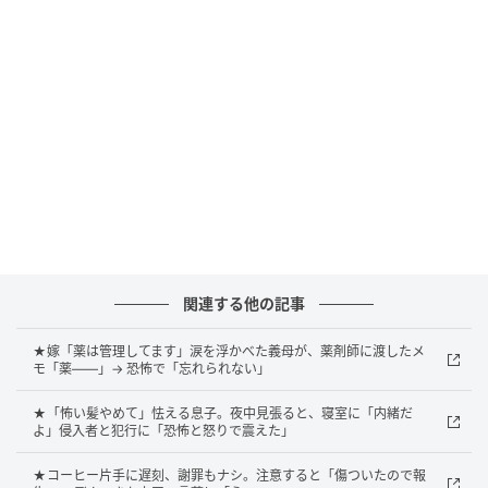
隣人も私に気付きましたが、慌てる様子はありませ
ん。むしろ平然とした表情でこう言いました「分別を
確認してあげてたのよ」
私は言葉を失いました。あのとき知っていた家族の情
報も、全部ここからだったのだと気付いたのです。
本当に怖かったのは
その日から私は、名前や学校名が分かる紙類を細かく
関連する他の記事
破って捨てるようになりました。さらに管理会社へ相
談すると、同じような苦情が他の住人からも出ていた
★嫁「薬は管理してます」涙を浮かべた義母が、薬剤師に渡したメ
モ「薬――」→ 恐怖で「忘れられない」
ことが判明。隣人は誰かを怒鳴るわけでも、悪口を言
うわけでもありません。表面上は、むしろ親切な人で
★「怖い髪やめて」怯える息子。夜中見張ると、寝室に「内緒だ
よ」侵入者と犯行に「恐怖と怒りで震えた」
した。だからこそ怖かったのです。
★コーヒー片手に遅刻、謝罪もナシ。注意すると「傷ついたので報
後日、管理会社から注意を受けたそうですが、本人は