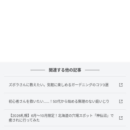
出典：4yuuu.com
害虫対策の第一歩は、毎日よく見ること。
葉の裏や株元を観察して、小さな虫は早めに見つける
のが肝心です。
見つけたら、手で取るのがいちばん確実。
わが家でも、葉についたアブラムシをじょうろの水で
流したり、ウリハムシを手で取ったりしています。
関連する他の記事
最初は虫を触ることに抵抗がありましたが、慣れると
ズボラさんに教えたい。気軽に楽しめるガーデニングのコツ3選
平気になりますよ♡
初心者さんを救いたい……！50代から始める無理のない庭いじり
害虫対策②防虫ネットで覆う
【2026札幌】6月〜10月限定！北海道の穴場スポット「神仙沼」で
癒されに行ってみた