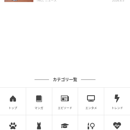
TRILL ニュース
2026.8.5
カテゴリ一覧
出典：4yuuu.com
意外かもしれませんが、虫が来にくくなるいちばんの
トップ
マンガ
エピソード
エンタメ
トレンド
近道は、健康な土で元気に育てることです。
肥料を与えすぎて、特に窒素が過剰になると、やわら