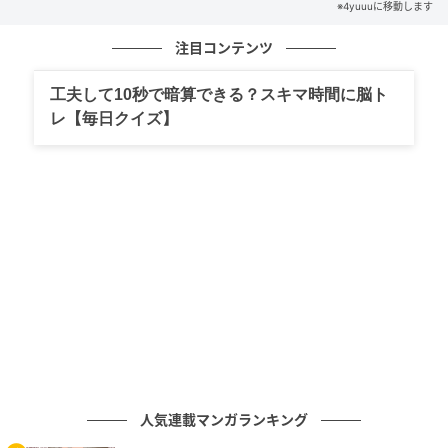
※4yuuuに移動します
注目コンテンツ
工夫して10秒で暗算できる？スキマ時間に脳ト
レ【毎日クイズ】
出典：4yuuu.com
そもそも虫を近づけない、というのも有効です。
植物を防虫ネットや不織布で覆っておくと、虫がつき
にくくなります。
人気連載マンガランキング
植え付けの直後からかけておくのがおすすめです♪