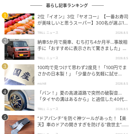
暮らし記事ランキング
2位『イオン』3位『ヤオコー』【一番お寿司
が美味しいと思うスーパー】300名が選ぶ1位
出典：4yuuu.com
に「本格的な美味しさ」「食べ応えがある」
TRILL ニュース
2026.8.5
近くに植えるだけで、虫を遠ざけてくれる植物(コンパ
納車5か月で廃車、むち打ち4か月半…事故相
ニオンプランツ)を活用するのも◎
手に「おすすめに表示されて驚きました」と
送った結末
たとえばイチゴのそばにニンニクを植えると、独特の
TRILL ニュース
2026.8.5
香りでアブラムシが寄りにくくなり、株も元気に育つ
100均で見つけて思わず2度見！「100円でま
さかの日本製！」「少量から気軽に試せ
と考えられています。
る！」
michill
2026.8.5
そのほか、ネギやマリーゴールドも、昔から使われて
「バン！」夏の高速道路で突然の破裂音…
いるコンパニオンプランツの一種です。
「タイヤの溝はあるから」と過信した40代男
性の後悔
TRILL ニュース
2026.8.5
害虫対策④元気に育てる
“ドアパンチ”を防ぐ神ツールがあった！【楽
天】車のドアの開きすぎを防げる“救世主”…手
軽で「子どもの乗り降りに便利」の声も！