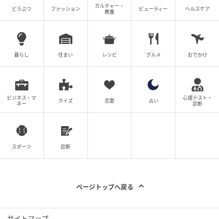
かい新芽が増えます。
カルチャー・
どうぶつ
ファッション
ビューティー
ヘルスケア
教養
こうした新芽は、虫の好物になりやすいといわれてい
るので要注意です！
実際、買ってきた苗には虫がついていることもありま
暮らし
住まい
レシピ
グルメ
おでかけ
すが、自然の堆肥と土だけで育てた苗は、驚くほど虫
がつかずきれいに育ちました。
ビジネス・マ
心理テスト・
クイズ
恋愛
占い
自然農法では、「控えめな肥料」と「ふかふかの土」
ネー
診断
で育てることが大切になります。
できることから始めてみて♪
スポーツ
診断
ページトップへ戻る
サイトマップ