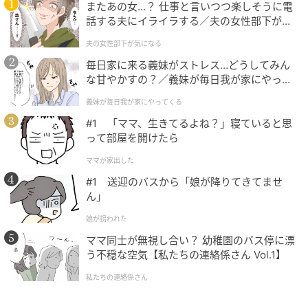
またあの女…？ 仕事と言いつつ楽しそうに電
話する夫にイライラする／夫の女性部下が気
目の細かいネットほど、小さな虫の侵入を防ぎやすい
になる（1）【夫婦の危機 まんが】
夫の女性部下が気になる
といわれています。
毎日家に来る義妹がストレス…どうしてみん
な甘やかすの？／義妹が毎日我が家にやって
害虫対策③コンパニオンプランツの力を借り
くる（1）【義父母がシンドイんです！ まん
義妹が毎日我が家にやってくる
る
が】
#1 「ママ、生きてるよね？」寝ていると思
って部屋を開けたら
ママが家出した
#1 送迎のバスから「娘が降りてきてませ
ん」
娘が拐われた
ママ同士が無視し合い？ 幼稚園のバス停に漂
う不穏な空気【私たちの連絡係さん Vol.1】
私たちの連絡係さん