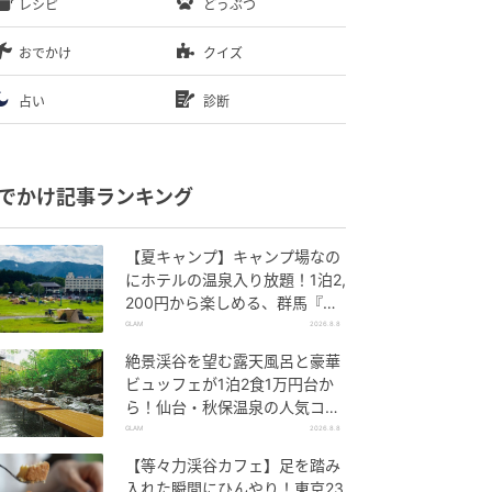
レシピ
どうぶつ
おでかけ
クイズ
占い
診断
でかけ記事ランキング
【夏キャンプ】キャンプ場なの
にホテルの温泉入り放題！1泊2,
200円から楽しめる、群馬『サ
ンバードキャンプガーデン』
GLAM
2026.8.8
絶景渓谷を望む露天風呂と豪華
ビュッフェが1泊2食1万円台か
ら！仙台・秋保温泉の人気コス
パ宿『秋保グランドホテル』
GLAM
2026.8.8
【等々力渓谷カフェ】足を踏み
入れた瞬間にひんやり！東京23