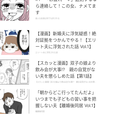
ら連絡して！この女、ナメてま
す
美人な友達は何でも許される
【漫画】新婚夫に浮気疑惑！絶
対証拠をつかんでやる！【エリ
ート夫に浮気された話 Vol.1】
エリート夫に浮気された話
【スカッと漫画】双子の娘より
飲み会が大事!? 親の自覚がな
い夫を懲らしめた話【第1話】
【スカッと漫画】双子の娘より飲み会が大事!? 親の自覚がない夫を懲ら
しめた話
「朝からどこ行ってたんだよ」
いつまでも子どもの習い事を把
握しない夫【離婚後同居 Vol.1】
離婚後同居