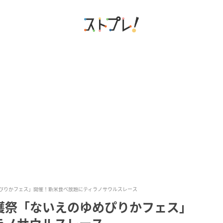
ぴりかフェス」開催！新米食べ放題にティラノサウルスレース
穫祭「ないえのゆめぴりかフェス」