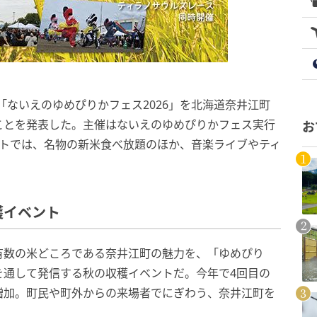
、「ないえのゆめぴりかフェス2026」を北海道奈井江町
ことを発表した。主催はないえのゆめぴりかフェス実行
お
ントでは、名物の新米食べ放題のほか、音楽ライブやティ
穫イベント
有数の米どころである奈井江町の魅力を、「ゆめぴり
を通して発信する秋の収穫イベントだ。今年で4回目の
増加。町民や町外からの来場者でにぎわう、奈井江町を