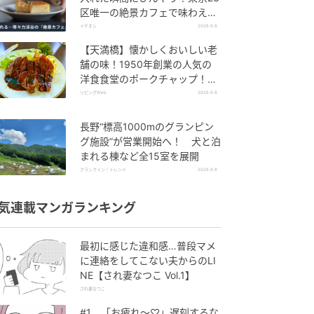
区唯一の絶景カフェで味わえる
本格コーヒー
イチオシ
2026.8.8
【天満橋】懐かしくおいしい老
舗の味！1950年創業の人気の
洋食食堂のポークチャップ！
「グリル ABC」
リビングWeb
2026.8.8
長野“標高1000mのグランピン
グ施設”が営業開始へ！ 犬と泊
まれる棟など全15室を展開
クランクイン！トレンド
2026.8.8
気連載マンガランキング
最初に感じた違和感…普段マメ
に連絡をしてこない夫からのLI
NE【され妻なつこ Vol.1】
され妻なつこ
#1 「お疲れ〜♡」遅刻するな