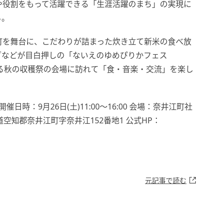
や役割をもって活躍できる「生涯活躍のまち」の実現に
る。
町を舞台に、こだわりが詰まった炊き立て新米の食べ放
ブなどが目白押しの「ないえのゆめぴりかフェス
ける秋の収穫祭の会場に訪れて「食・音楽・交流」を楽し
日時：9月26日(土)11:00～16:00 会場：奈井江町社
道空知郡奈井江町字奈井江152番地1 公式HP：
元記事で読む